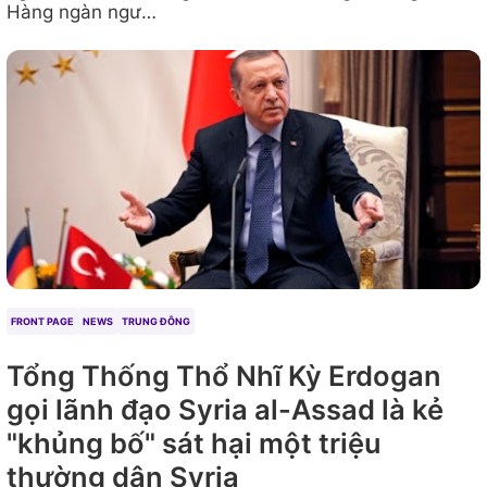
Hàng ngàn ngư…
FRONT PAGE
NEWS
TRUNG ĐÔNG
Tổng Thống Thổ Nhĩ Kỳ Erdogan
gọi lãnh đạo Syria al-Assad là kẻ
"khủng bố" sát hại một triệu
thường dân Syria