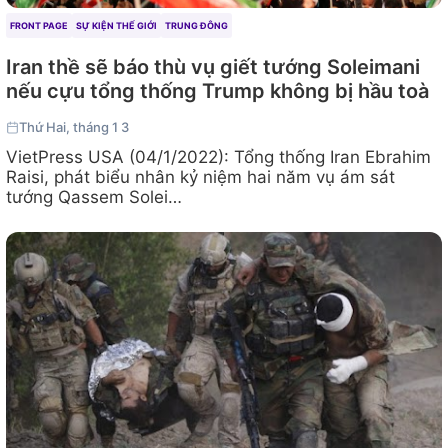
FRONT PAGE
SỰ KIỆN THẾ GIỚI
TRUNG ĐÔNG
Iran thề sẽ báo thù vụ giết tướng Soleimani
nếu cựu tổng thống Trump không bị hầu toà
Thứ Hai, tháng 1 3
VietPress USA (04/1/2022): Tổng thống Iran Ebrahim
Raisi, phát biểu nhân kỷ niệm hai năm vụ ám sát
tướng Qassem Solei…