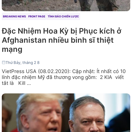
BREAKING NEWS
FRONT PAGE
TÌNH BÁO CHIẾN LƯỢC
Đặc Nhiệm Hoa Kỳ bị Phục kích ở
Afghanistan nhiều binh sĩ thiệt
mạng
Thứ Bảy, tháng 2 8
VietPress USA (08.02.2020): Cập nhật: Ít nhất có 10
lính đặc nhiệm Mỹ đã thương vong gồm: 2 KIA viết
tắt là Kill …