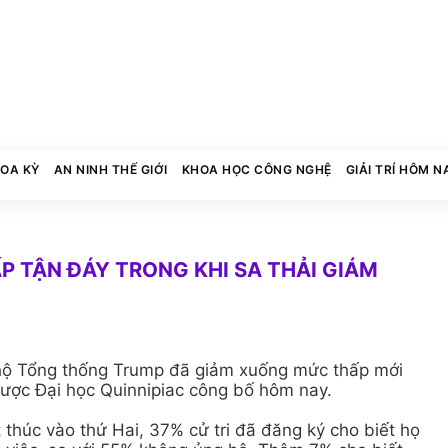
HOA KỲ
AN NINH THẾ GIỚI
KHOA HỌC CÔNG NGHỆ
GIẢI TRÍ HÔM N
P TẬN ĐÁY TRONG KHI SA THẢI GIÁM
 hộ Tổng thống Trump đã giảm xuống mức thấp mới
được Đại học Quinnipiac công bố hôm nay.
 thúc vào thứ Hai, 37% cử tri đã đăng ký cho biết họ