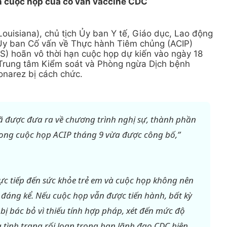
n cuộc họp của cố vấn vaccine CDC
Louisiana), chủ tịch Ủy ban Y tế, Giáo dục, Lao động
 Ủy ban Cố vấn về Thực hành Tiêm chủng (ACIP)
S) hoãn vô thời hạn cuộc họp dự kiến vào ngày 18
i Trung tâm Kiểm soát và Phòng ngừa Dịch bệnh
narez bị cách chức.
 được đưa ra về chương trình nghị sự, thành phần
trong cuộc họp ACIP tháng 9 vừa được công bố,”
ực tiếp đến sức khỏe trẻ em và cuộc họp không nên
t đáng kể. Nếu cuộc họp vẫn được tiến hành, bất kỳ
ị bác bỏ vì thiếu tính hợp pháp, xét đến mức độ
 tình trạng rối loạn trong ban lãnh đạo CDC hiện