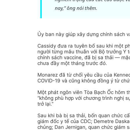
nay,” ông nói thêm.
Ủy ban này giúp xây dựng chính sách v
Cassidy đưa ra tuyên bố sau khi một p
người từng mâu thuẫn với Bộ trưởng Y t
chính sách vaccine, đã bị sa thải — m
chưa đầy một tháng trước đó.
Monarez đã từ chối yêu cầu của Kennedy 
COVID-19 và cũng không đồng ý từ chức
Một phát ngôn viên Tòa Bạch Ốc hôm th
“không phù hợp với chương trình nghị 
trở lại.”
Sau khi bà bị sa thải, bốn quan chức 
giám đốc y tế của CDC; Demetre Daskal
chủng; Dan Jernigan, quan chức giám sá