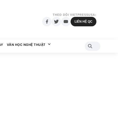
THEO DÕI VIETPRESSUSA:
LIÊN HỆ QC
AY
VĂN HỌC NGHỆ THUẬT