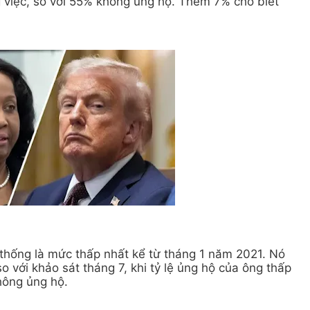
 việc, so với 55% không ủng hộ. Thêm 7% cho biết
 thống là mức thấp nhất kể từ tháng 1 năm 2021. Nó
với khảo sát tháng 7, khi tỷ lệ ủng hộ của ông thấp
hông ủng hộ.