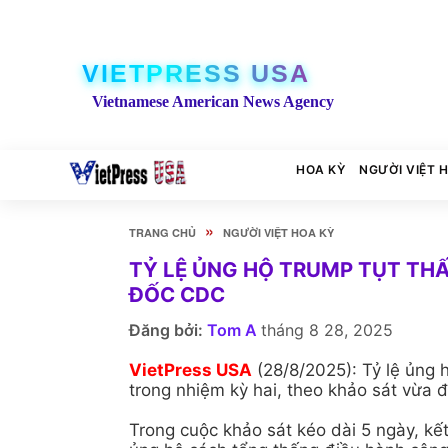
VIETPRESS USA
Vietnamese American News Agency
HOA KỲ
NGƯỜI VIỆT 
»
TRANG CHỦ
NGƯỜI VIỆT HOA KỲ
TỶ LỆ ỦNG HỘ TRUMP TỤT THẤ
ĐỐC CDC
Đăng bởi:
Tom A
tháng 8 28, 2025
VietPress USA
(28/8/2025): Tỷ lệ ủng
trong nhiệm kỳ hai, theo khảo sát vừa 
Trong cuộc khảo sát kéo dài 5 ngày, kết