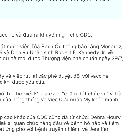
accine và đưa ra khuyến nghị cho CDC.
hát ngôn viên Tòa Bạch Ốc thông báo rằng Monarez,
ế và Dịch vụ Nhân sinh Robert F. Kennedy Jr. về
ặc dù bà mới được Thượng viện phê chuẩn ngày 29/7,
về việc rút lại các phê duyệt đối với vaccine
 khi được yêu cầu.
ứ Tư cho biết Monarez bị “chấm dứt chức vụ” vì bà
sự của Tổng thống về việc Đưa nước Mỹ khỏe mạnh
cấp cao khác của CDC cũng đã từ chức: Debra Houry,
akis, quan chức hàng đầu về bệnh hô hấp và tiêm
t ứng phó với bệnh truyền nhiễm; và Jennifer