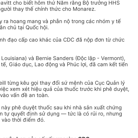
eavitt cho biết hôm thứ Năm rằng Bộ trưởng HHS
người thay thế chính thức cho Monarez.
y ra hoang mang và phẫn nộ trong các nhóm y tế
n chủ tại Quốc hội.
lãnh đạo cấp cao khác của CDC đã nộp đơn từ chức
 Louisiana) và Bernie Sanders (Độc lập - Vermont),
tế, Giáo dục, Lao động và Phúc lợi, đã cam kết tiến
ill từng kêu gọi thay đổi sứ mệnh của Cục Quản lý
ệc xem xét hiệu quả của thuốc trước khi phê duyệt,
 vào vấn đề an toàn.
 này phê duyệt thuốc sau khi nhà sản xuất chứng
n tự quyết định sử dụng — tức là có rủi ro, nhưng
i vào thời điểm đó.