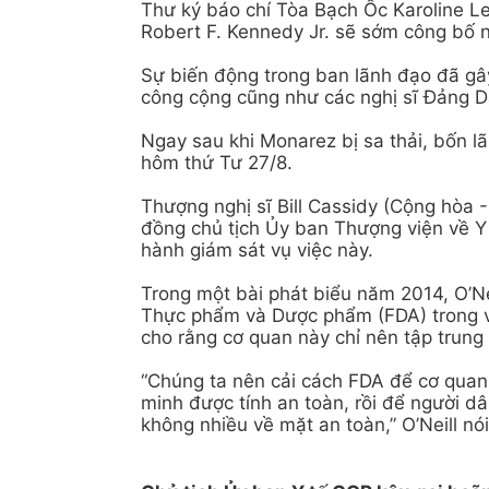
Thư ký báo chí Tòa Bạch Ốc Karoline L
Robert F. Kennedy Jr. sẽ sớm công bố 
Sự biến động trong ban lãnh đạo đã gâ
công cộng cũng như các nghị sĩ Đảng Dâ
Ngay sau khi Monarez bị sa thải, bốn 
hôm thứ Tư 27/8.
Thượng nghị sĩ Bill Cassidy (Cộng hòa -
đồng chủ tịch Ủy ban Thượng viện về Y 
hành giám sát vụ việc này.
Trong một bài phát biểu năm 2014, O’Ne
Thực phẩm và Dược phẩm (FDA) trong vi
cho rằng cơ quan này chỉ nên tập trung
“Chúng ta nên cải cách FDA để cơ quan
minh được tính an toàn, rồi để người dâ
không nhiều về mặt an toàn,” O’Neill nó