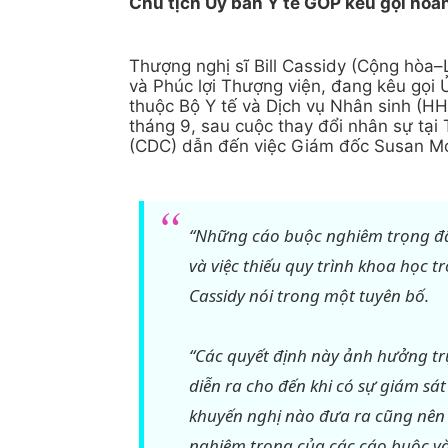
Chủ tịch Ủy ban Y tế GOP kêu gọi hoã
Thượng nghị sĩ Bill Cassidy (Cộng hòa–
và Phúc lợi Thượng viện, đang kêu gọi
thuộc Bộ Y tế và Dịch vụ Nhân sinh (HH
tháng 9, sau cuộc thay đổi nhân sự tạ
(CDC) dẫn đến việc Giám đốc Susan Mo
“Những cáo buộc nghiêm trọng đã
và việc thiếu quy trình khoa học 
Cassidy nói trong một tuyên bố.
“Các quyết định này ảnh hưởng tr
diễn ra cho đến khi có sự giám sá
khuyến nghị nào đưa ra cũng nên b
nghiêm trọng của các cáo buộc và