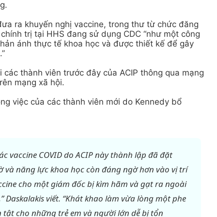
g.
ưa ra khuyến nghị vaccine, trong thư từ chức đăng
o chính trị tại HHS đang sử dụng CDC “như một công
hản ánh thực tế khoa học và được thiết kế để gây
.”
ải các thành viên trước đây của ACIP thông qua mạng
trên mạng xã hội.
ông việc của các thành viên mới do Kennedy bổ
c vaccine COVID do ACIP này thành lập đã đặt
và năng lực khoa học còn đáng ngờ hơn vào vị trí
ccine cho một giám đốc bị kìm hãm và gạt ra ngoài
” Daskalakis viết. “Khát khao làm vừa lòng một phe
àn tật cho những trẻ em và người lớn dễ bị tổn