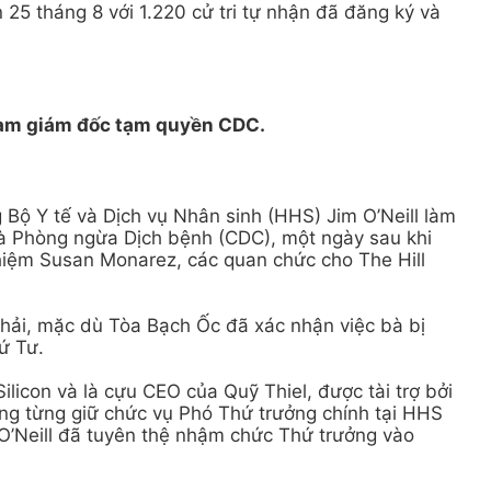
 25 tháng 8 với 1.220 cử tri tự nhận đã đăng ký và
làm giám đốc tạm quyền CDC.
Bộ Y tế và Dịch vụ Nhân sinh (HHS) Jim O’Neill làm
à Phòng ngừa Dịch bệnh (CDC), một ngày sau khi
hiệm Susan Monarez, các quan chức cho The Hill
thải, mặc dù Tòa Bạch Ốc đã xác nhận việc bà bị
ứ Tư.
ilicon và là cựu CEO của Quỹ Thiel, được tài trợ bởi
Ông từng giữ chức vụ Phó Thứ trưởng chính tại HHS
 O’Neill đã tuyên thệ nhậm chức Thứ trưởng vào