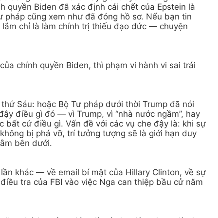
nh quyền Biden đã xác định cái chết của Epstein là
Tư pháp cũng xem như đã đóng hồ sơ. Nếu bạn tin
g lắm chỉ là làm chính trị thiếu đạo đức — chuyện
ủa chính quyền Biden, thì phạm vi hành vi sai trái
n thứ Sáu: hoặc Bộ Tư pháp dưới thời Trump đã nói
 đậy điều gì đó — vì Trump, vì “nhà nước ngầm”, hay
bất cứ điều gì. Vấn đề với các vụ che đậy là: khi sự
không bị phá vỡ, trí tưởng tượng sẽ là giới hạn duy
nằm bên dưới.
ần khác — về email bí mật của Hillary Clinton, về sự
 điều tra của FBI vào việc Nga can thiệp bầu cử năm