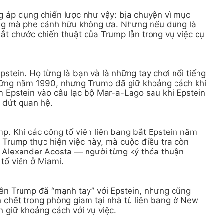
g áp dụng chiến lược như vậy: bịa chuyện vì mục
ợng mà phe cánh hữu không ưa. Nhưng nếu đúng là
 bắt chước chiến thuật của Trump lẫn trong vụ việc cụ
stein. Họ từng là bạn và là những tay chơi nổi tiếng
hững năm 1990, nhưng Trump đã giữ khoảng cách khi
m Epstein vào câu lạc bộ Mar-a-Lago sau khi Epstein
m dứt quan hệ.
p. Khi các công tố viên liên bang bắt Epstein năm
i Trump thực hiện việc này, mà cuộc điều tra còn
, Alexander Acosta — người từng ký thỏa thuận
tố viên ở Miami.
yền Trump đã “mạnh tay” với Epstein, nhưng cũng
n chết trong phòng giam tại nhà tù liên bang ở New
n giữ khoảng cách với vụ việc.