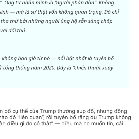
ứ”. Ông tự nhận mình là “người phản đòn”. Không
y sinh — mà là sự thật vốn không quan trọng. Đó chỉ
ợc tha thứ bởi những người ủng hộ sẵn sàng chấp
với đối thủ.
 không bao giờ từ bỏ — nổi bật nhất là tuyên bố
 tổng thống năm 2020. Đây là “chiến thuật xoáy
ên bố cụ thể của Trump thường sụp đổ, nhưng đồng
ào đó “liên quan”, rồi tuyên bố rằng dù Trump không
o điều gì đó có thật” — điều mà họ muốn tin, cái