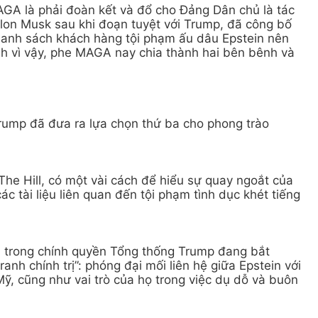
GA là phải đoàn kết và đổ cho Đảng Dân chủ là tác
 Elon Musk sau khi đoạn tuyệt với Trump, đã công bố
danh sách khách hàng tội phạm ấu dâu Epstein nên
h vì vậy, phe MAGA nay chia thành hai bên bênh và
rump đã đưa ra lựa chọn thứ ba cho phong trào
The Hill, có một vài cách để hiểu sự quay ngoắt của
c tài liệu liên quan đến tội phạm tình dục khét tiếng
iên trong chính quyền Tổng thống Trump đang bắt
anh chính trị”: phóng đại mối liên hệ giữa Epstein với
 Mỹ, cũng như vai trò của họ trong việc dụ dỗ và buôn