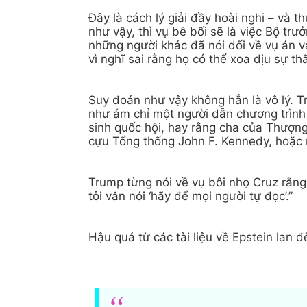
Đây là cách lý giải đầy hoài nghi – và th
như vậy, thì vụ bê bối sẽ là việc Bộ t
những người khác đã nói dối về vụ án v
vì nghĩ sai rằng họ có thể xoa dịu sự t
Suy đoán như vậy không hẳn là vô lý. 
như ám chỉ một người dẫn chương trình 
sinh quốc hội, hay rằng cha của Thượn
cựu Tổng thống John F. Kennedy, hoặc 
Trump từng nói về vụ bôi nhọ Cruz rằng:
tôi vẫn nói ‘hãy để mọi người tự đọc’.”
Hậu quả từ các tài liệu về Epstein lan đ