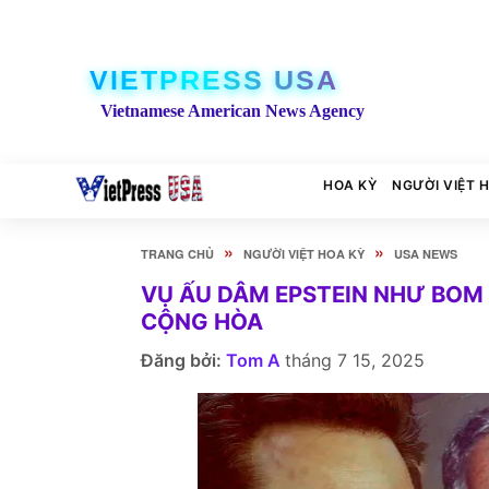
VIETPRESS USA
Vietnamese American News Agency
HOA KỲ
NGƯỜI VIỆT 
»
»
TRANG CHỦ
NGƯỜI VIỆT HOA KỲ
USA NEWS
VỤ ẤU DÂM EPSTEIN NHƯ BOM
CỘNG HÒA
Đăng bởi:
Tom A
tháng 7 15, 2025