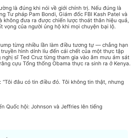
ường là đúng khi nói về giới chính trị. Nếu đúng là
rưởng Tư pháp Pam Bondi, Giám đốc FBI Kash Patel và
à không đưa ra được chiến lược thoát thân hiệu quả,
hất vọng của người ủng hộ khi mọi chuyện bại lộ.
Trump từng nhiều lần làm điều tương tự — chẳng hạn
truyền hình dính líu đến cái chết của một thực tập
g nghị sĩ Ted Cruz từng tham gia vào âm mưu ám sát
rằng cựu Tổng thống Obama thực ra sinh ra ở Kenya.
 “Tôi đâu có tin điều đó. Tôi không tin thật, nhưng
ến Quốc hội: Johnson và Jeffries lên tiếng