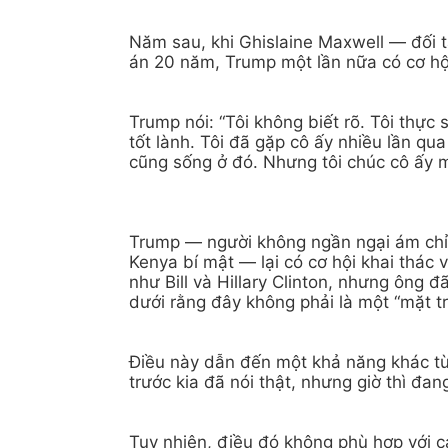
Năm sau, khi Ghislaine Maxwell — đối tá
án 20 năm, Trump một lần nữa có cơ hội 
Trump nói: “Tôi không biết rõ. Tôi thực
tốt lành. Tôi đã gặp cô ấy nhiều lần qu
cũng sống ở đó. Nhưng tôi chúc cô ấy 
Trump — người không ngần ngại ám chỉ r
Kenya bí mật — lại có cơ hội khai thác
như Bill và Hillary Clinton, nhưng ông đ
dưới rằng đây không phải là một “mặt tr
Điều này dẫn đến một khả năng khác từ
trước kia đã nói thật, nhưng giờ thì đa
Tuy nhiên, điều đó không phù hợp với c