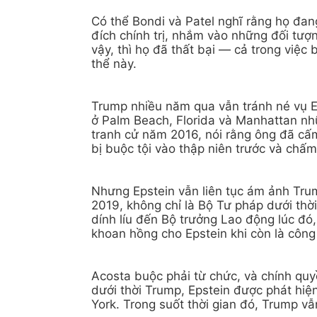
Có thể Bondi và Patel nghĩ rằng họ đan
đích chính trị, nhắm vào những đối tư
vậy, thì họ đã thất bại — cả trong việc
thể này.
Trump nhiều năm qua vẫn tránh né vụ Ep
ở Palm Beach, Florida và Manhattan n
tranh cử năm 2016, nói rằng ông đã cấ
bị buộc tội vào thập niên trước và chấ
Nhưng Epstein vẫn liên tục ám ảnh Trum
2019, không chỉ là Bộ Tư pháp dưới thờ
dính líu đến Bộ trưởng Lao động lúc đó
khoan hồng cho Epstein khi còn là công 
Acosta buộc phải từ chức, và chính qu
dưới thời Trump, Epstein được phát hiệ
York. Trong suốt thời gian đó, Trump vẫ