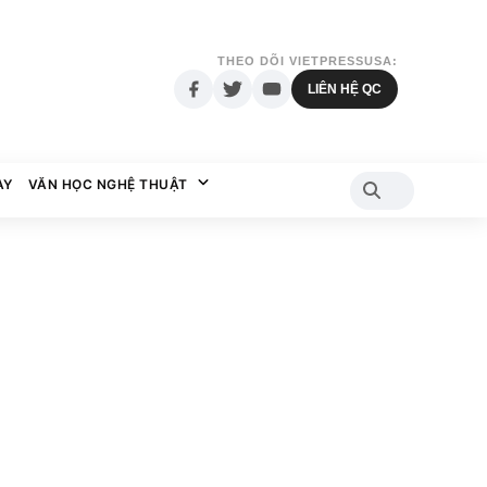
THEO DÕI VIETPRESSUSA:
LIÊN HỆ QC
AY
VĂN HỌC NGHỆ THUẬT