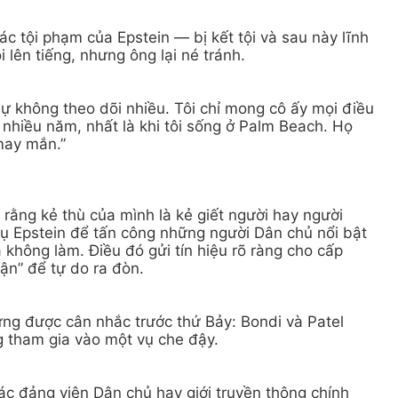
c tội phạm của Epstein — bị kết tội và sau này lĩnh
lên tiếng, nhưng ông lại né tránh.
 sự không theo dõi nhiều. Tôi chỉ mong cô ấy mọi điều
a nhiều năm, nhất là khi tôi sống ở Palm Beach. Họ
may mắn.”
ằng kẻ thù của mình là kẻ giết người hay người
 vụ Epstein để tấn công những người Dân chủ nổi bật
ã không làm. Điều đó gửi tín hiệu rõ ràng cho cấp
ận” để tự do ra đòn.
ng được cân nhắc trước thứ Bảy: Bondi và Patel
ng tham gia vào một vụ che đậy.
ác đảng viên Dân chủ hay giới truyền thông chính