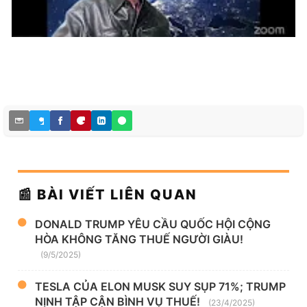
📰 BÀI VIẾT LIÊN QUAN
DONALD TRUMP YÊU CẦU QUỐC HỘI CỘNG
HÒA KHÔNG TĂNG THUẾ NGƯỜI GIÀU!
(9/5/2025)
TESLA CỦA ELON MUSK SUY SỤP 71%; TRUMP
NỊNH TẬP CẬN BÌNH VỤ THUẾ!
(23/4/2025)