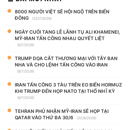
8000 NGƯỜI VIỆT SẼ HỘI NGỘ TRÊN BIỂN
ĐÔNG
(23/7/2026)
NGÀY CUỐI TANG LỄ LÃNH TỤ ALI KHAMENEI,
MỸ-IRAN TẤN CÔNG NHAU QUYẾT LIỆT
(9/7/2026)
TRUMP DỌA CẮT THƯƠNG MẠI VỚI TÂY BAN
NHA VÀ CHO LỆNH TẤN CÔNG VÀO IRAN
(8/7/2026)
IRAN TẤN CÔNG 3 TÀU TRÊN EO BIỂN HORMUZ
KHI TRUMP ĐẾN HỌP NATO TẠI THỔ NHĨ KỲ
(8/7/2026)
TEHRAN PHỦ NHẬN MỸ-IRAN SẼ HỌP TẠI
QATAR VÀO THỨ BA 30/6
(30/6/2026)