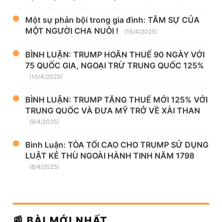
Một sự phản bội trong gia đình: TÂM SỰ CỦA
MỘT NGƯỜI CHA NUÔI !
(15/4/2025)
BÌNH LUẬN: TRUMP HOÃN THUẾ 90 NGÀY VỚI
75 QUỐC GIA, NGOẠI TRỪ TRUNG QUỐC 125%
(10/4/2025)
BÌNH LUẬN: TRUMP TĂNG THUẾ MỚI 125% VỚI
TRUNG QUỐC VÀ ĐƯA MỸ TRỞ VỀ XÀI THAN
(9/4/2025)
Bình Luận: TÒA TỐI CAO CHO TRUMP SỬ DỤNG
LUẬT KẺ THÙ NGOÀI HÀNH TINH NĂM 1798
(8/4/2025)
📰 BÀI MỚI NHẤT