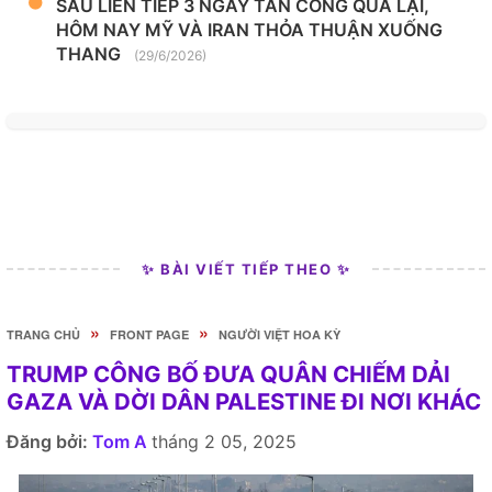
SAU LIÊN TIẾP 3 NGÀY TẤN CÔNG QUA LẠI,
HÔM NAY MỸ VÀ IRAN THỎA THUẬN XUỐNG
THANG
(29/6/2026)
✨ BÀI VIẾT TIẾP THEO ✨
»
»
TRANG CHỦ
FRONT PAGE
NGƯỜI VIỆT HOA KỲ
TRUMP CÔNG BỐ ĐƯA QUÂN CHIẾM DẢI
GAZA VÀ DỜI DÂN PALESTINE ĐI NƠI KHÁC
Đăng bởi:
Tom A
tháng 2 05, 2025