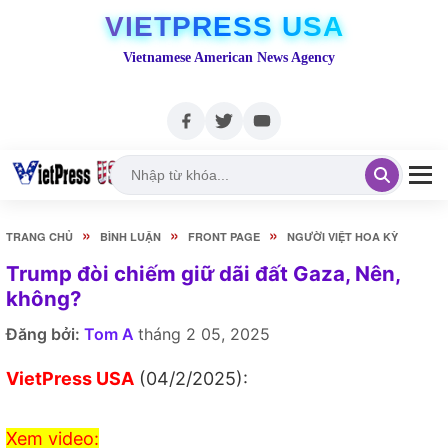
VIETPRESS USA
Vietnamese American News Agency
»
»
»
TRANG CHỦ
BÌNH LUẬN
FRONT PAGE
NGƯỜI VIỆT HOA KỲ
Trump đòi chiếm giữ dãi đất Gaza, Nên,
không?
Đăng bởi:
Tom A
tháng 2 05, 2025
VietPress USA
(04/2/2025):
Xem video: