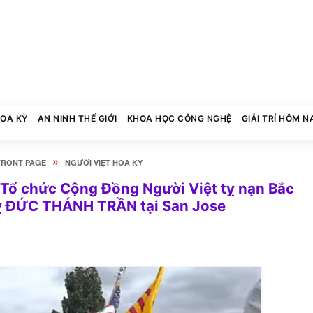
HOA KỲ
AN NINH THẾ GIỚI
KHOA HỌC CÔNG NGHỆ
GIẢI TRÍ HÔM N
»
FRONT PAGE
NGƯỜI VIỆT HOA KỲ
 Tổ chức Cộng Đồng Người Việt tỵ nạn Bắc
 Kỵ ĐỨC THÁNH TRẦN tại San Jose