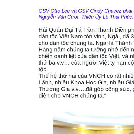
GSV Otto Lee và GSV Cindy Chavez phát b
Nguyễn Văn Cười, Thiếu Úy Lê Thái Phúc.
Hải Quân Đại Tá Trần Thanh Điền p
dân tộc Việt Nam tôn vinh, Ngài, đã 
cho dân tộc chúng ta. Ngài là Thá
Hàng năm chúng ta tưởng nhớ đến n
chiến oanh liệt của dân tộc Việt, và 
thứ ba v.v… của người Việt tỵ nạn 
tộc.
Thế hệ thứ hai của VNCH có rất nhiề
Lãnh, nhiều Khoa Học Gia, nhiều Giáo
Thương Gia v.v….đã góp công sức, g
diện cho VNCH chúng ta.”