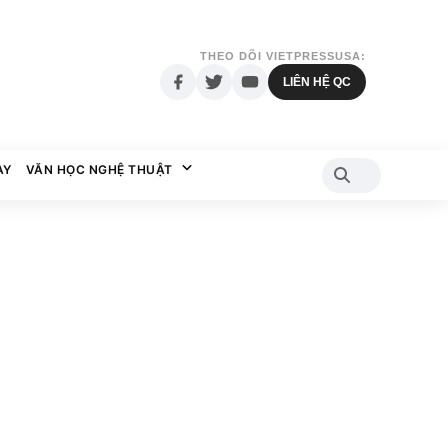
THEO DÕI VIETPRESSUSA:
LIÊN HỆ QC
AY
VĂN HỌC NGHỆ THUẬT