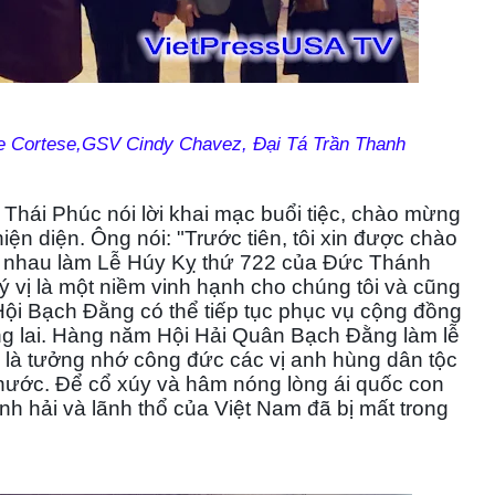
ve Cortese,GSV Cindy Chavez, Đại Tá Trần Thanh
 Thái Phúc nói lời khai mạc buổi tiệc, chào mừng
 diện. Ông nói: "Trước tiên, tôi xin được chào
̀ng nhau làm Lễ Húy Kỵ thứ 722 của Đức Thánh
 vị là một niềm vinh hạnh cho chúng tôi và cũng
 Hội Bạch Đằng có thể tiếp tục phục vụ cộng đồng
ương lai. Hàng năm Hội Hải Quân Bạch Đằng làm lễ
 là tưởng nhớ công đức các vị anh hùng dân tộc
ớc. Để cổ xúy và hâm nóng lòng ái quốc con
ãnh hải và lãnh thổ của Việt Nam đã bị mất trong