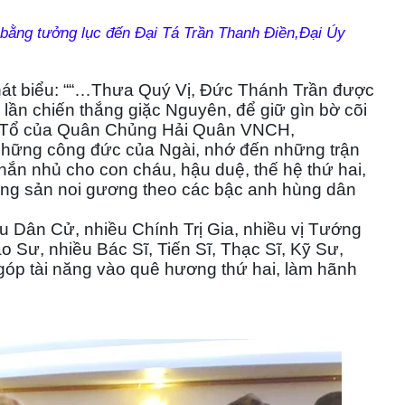
ằng tưởng lục đến Đại Tá Trần Thanh Điền,Đại Úy
hát biểu: ““…Thưa Quý Vị, Đức Thánh Trần được
3 lần chiến thắng giặc Nguyên, để giữ gìn bờ cõi
nh Tổ của Quân Chủng Hải Quân VNCH,
hững công đức của Ngài, nhớ đến những trận
nhắn nhủ cho con cháu, hậu duệ, thế hệ thứ hai,
cộng sản noi gương theo các bậc anh hùng dân
u Dân Cử, nhiều Chính Trị Gia, nhiều vị Tướng
 Sư, nhiều Bác Sĩ, Tiến Sĩ, Thạc Sĩ, Kỹ Sư,
óp tài năng vào quê hương thứ hai, làm hãnh