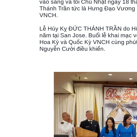
vào sáng và tối Chủ Nhật ngày 18 t
Thánh Trần tức là Hưng Đạo Vương
VNCH.
Lễ Húy Kỵ ĐỨC THÁNH TRẦN do Hội 
năm tại San Jose. Buổi lễ khai mạc 
Hoa Kỳ và Quốc Kỳ VNCH cùng phút m
Nguyễn Cười điều khiển.