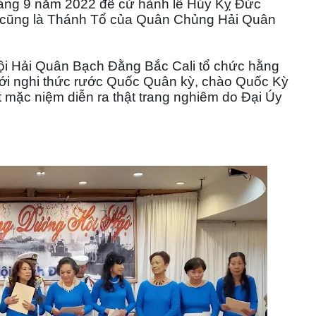
háng 9 năm 2022 để cử hành lễ Húy Kỵ Đức
 cũng là Thánh Tổ của Quân Chủng Hải Quân
Hải Quân Bạch Đằng Bắc Cali tổ chức hằng
với nghi thức rước Quốc Quân kỳ, chào Quốc Kỳ
ặc niệm diễn ra thật trang nghiêm do Đại Úy