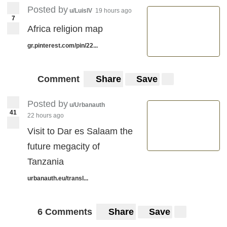
Posted by
u/LuisIV
19 hours ago
7
Africa religion map
gr.pinterest.com/pin/22...
Comment
Share
Save
Posted by
u/Urbanauth
41
22 hours ago
Visit to Dar es Salaam the
future megacity of
Tanzania
urbanauth.eu/transl...
6 Comments
Share
Save