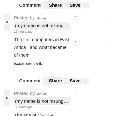
Comment
Share
Save
Posted by
u/liotier
8
(my name is not mzungu !)
17 hours ago
The first computers in East
Africa –and what became
of them
owaahh.com/the-fi...
Comment
Share
Save
Posted by
u/liotier
6
(my name is not mzungu !)
17 hours ago
The age of MPESA