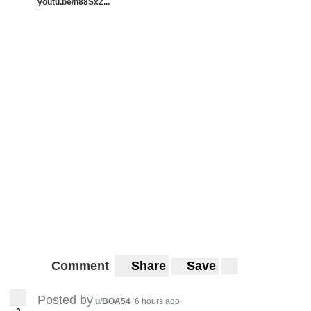
youtu.be/h88SxZ...
Comment
Share
Save
Posted by
u/BOA54
6 hours ago