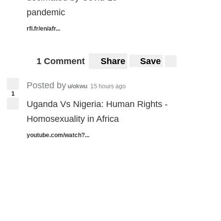
pandemic
rfi.fr/en/afr...
1 Comment
Share
Save
Posted by
u/okwu
15 hours ago
1
Uganda Vs Nigeria: Human Rights -
Homosexuality in Africa
youtube.com/watch?...