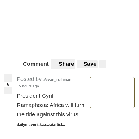
Comment
Share
Save
Posted by
u/evan_rothman
6
15 hours ago
President Cyril
Ramaphosa: Africa will turn
the tide against this virus
dailymaverick.co.za/articl...