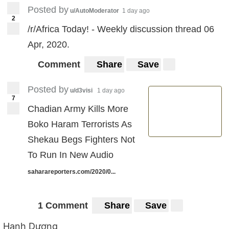
Posted by
u/AutoModerator
1 day ago
2
/r/Africa Today! - Weekly discussion thread 06
Apr, 2020.
Comment
Share
Save
Posted by
u/d3visi
1 day ago
7
Chadian Army Kills More
Boko Haram Terrorists As
Shekau Begs Fighters Not
To Run In New Audio
saharareporters.com/2020/0...
1 Comment
Share
Save
Hạnh Dương