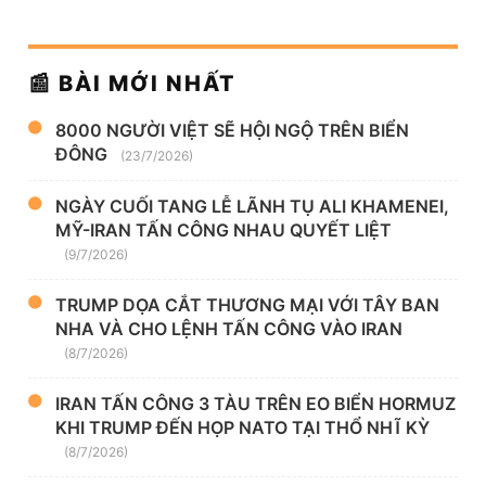
📰 BÀI MỚI NHẤT
8000 NGƯỜI VIỆT SẼ HỘI NGỘ TRÊN BIỂN
ĐÔNG
(23/7/2026)
NGÀY CUỐI TANG LỄ LÃNH TỤ ALI KHAMENEI,
MỸ-IRAN TẤN CÔNG NHAU QUYẾT LIỆT
(9/7/2026)
TRUMP DỌA CẮT THƯƠNG MẠI VỚI TÂY BAN
NHA VÀ CHO LỆNH TẤN CÔNG VÀO IRAN
(8/7/2026)
IRAN TẤN CÔNG 3 TÀU TRÊN EO BIỂN HORMUZ
KHI TRUMP ĐẾN HỌP NATO TẠI THỔ NHĨ KỲ
(8/7/2026)