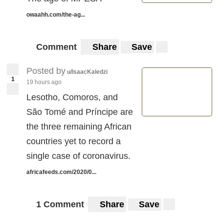
owaahh.com/the-ag...
Comment
Share
Save
Posted by
u/IsaacKaledzi
1
19 hours ago
Lesotho, Comoros, and
São Tomé and Príncipe are
the three remaining African
countries yet to record a
single case of coronavirus.
africafeeds.com/2020/0...
1 Comment
Share
Save