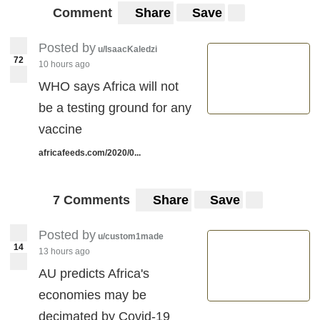
Comment
Share
Save
Posted by
u/IsaacKaledzi
72
10 hours ago
WHO says Africa will not
be a testing ground for any
vaccine
africafeeds.com/2020/0...
7 Comments
Share
Save
Posted by
u/custom1made
14
13 hours ago
AU predicts Africa's
economies may be
decimated by Covid-19