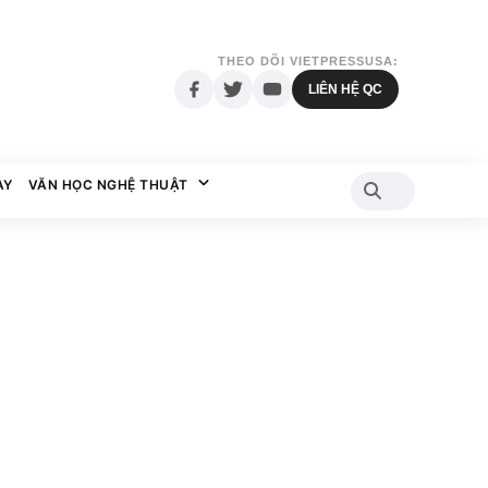
THEO DÕI VIETPRESSUSA:
LIÊN HỆ QC
AY
VĂN HỌC NGHỆ THUẬT