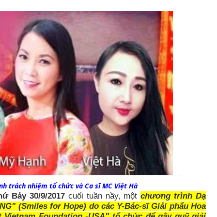
nh trách nhiệm tổ chức và Ca sĩ MC Việt Hà
hứ Bảy 30/9/2017
cuối tuần nầy, một
chương trình Dạ
VỌNG"
(Smiles for Hope)
do các Y-Bác-sĩ Giải phẩu Hoa
t Vietnam Foundation -USA" tổ chức để gây quỹ giải