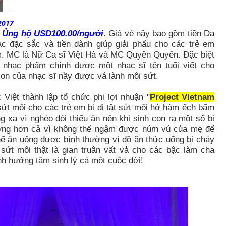
2017
é Ủng hộ USD100.00/người
. Giá vé nầy bao gồm tiền Dạ
hạc đặc sắc và tiền dành giúp giải phẩu cho các trẻ em
am. MC là Nữ Ca sĩ Việt Hà và MC Quyên Quyên. Đặc biệt
 nhạc phẩm chính được một nhạc sĩ tên tuổi viết cho
on của nhạc sĩ nầy được vá lành môi sứt.
iệt thành lập tổ chức phi lợi nhuận "
Project Vietnam
 sứt môi cho các trẻ em bị dị tật sứt môi hở hàm ếch bẩm
 xa vì nghèo đói thiếu ăn nên khi sinh con ra một số bị
hương hơn cả vì không thể ngậm được núm vú của mẹ để
thể ăn uống được bình thường vì đồ ăn thức uống bị chảy
ứt môi thật là gian truân vất vả cho các bậc làm cha
h hưởng tâm sinh lý cả một cuộc đời!