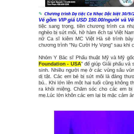
Chương trình Dạ tiệc Ca Nhạc Dặc biệt 30/9/
Vé gồm VIP giá USD 150.00/người và V
tiệc sang trọng, tiền chương trình ca n
nghèo bị sứt môi, hở hàm ếch tại Việt N
nữ Ca sĩ kiêm MC Việt Hà sẽ trình bày
chương trình "Nụ Cười Hy Vọng" sau khi c
Nhóm Y Bác sĩ Phẩu thuật Mỹ và Mỹ gốc V
Foundation - USA
" để giúp Giải phẩu vá
sinh. Nhiều người mẹ ở các vùng sâu vùng
dị tật. Các em bé bị sứt môi là đáng t
bú.. Khi lớn lên một hai tuổi cũng không 
ra khỏi miệng. Chăm sóc cho các em bị s
mẹ.Lúc lớn khôn các em lại bị mặc cảm ản