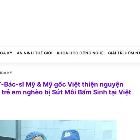
HOA KỲ
AN NINH THẾ GIỚI
KHOA HỌC CÔNG NGHỆ
GIẢI TRÍ HÔM N
HOA KỲ
Bác-sĩ Mỹ & Mỹ gốc Việt thiện nguyện
trẻ em nghèo bị Sứt Môi Bẩm Sinh tại Việt