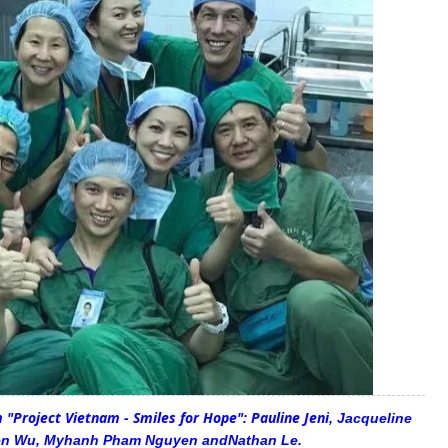
 "Project Vietnam - Smiles for Hope":
Pauline Jeni
,
Jacqueline
en Wu
,
Myhanh Pham Nguyen
and
Nathan Le
.