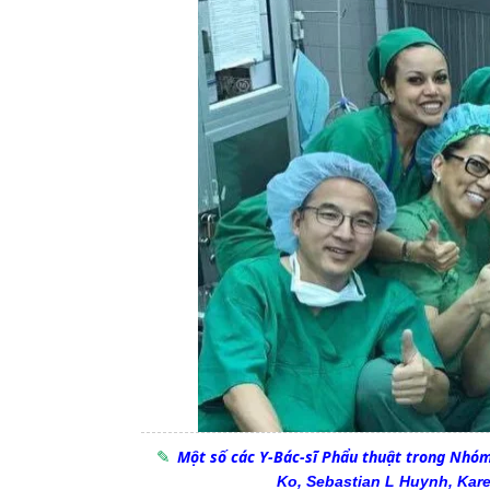
Một số các Y-Bác-sĩ Phẩu thuật trong Nhóm
Ko
,
Sebastian L Huynh
,
Kar