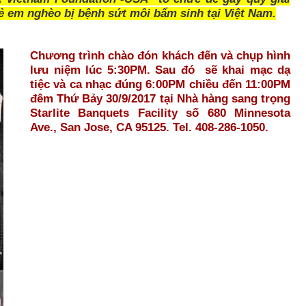
ẻ em nghèo bị bệnh sứt môi bẩm sinh tại Việt Nam.
Chương trình chào đón khách đến và chụp hình
lưu niệm lúc 5:30PM. Sau đó sẽ khai mạc dạ
tiệc và ca nhạc đúng 6:00PM chiều đến 11:00PM
đêm Thứ Bảy 30/9/2017 tại Nhà hàng sang trọng
Starlite Banquets Facility số 680 Minnesota
Ave., San Jose, CA 95125. Tel. 408-286-1050.