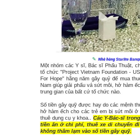
Nhà hàng
Starlite Banq
Một nhóm các Y sĩ, Bác sĩ Phẩu Thuật, ch
tổ chức "Project Vietnam Foundation - U
For Hope" hằng năm gây quỷ để mua thuốc
Nam giúp giải phẩu vá sứt môi, hở hàm ế
trung gian của bất cứ tổ chức nào.
Số tiền gây quỹ được hay do các mệnh th
hở hàm ếch cho các trẻ em bị sứt môi ở
thuê dụng cụ y khoa..
Các Y-Bác-sĩ trong
tiền ăn ở chi phí, thuê xe di chuyển đ
không thâm lạm vào số tiền gây quỹ.