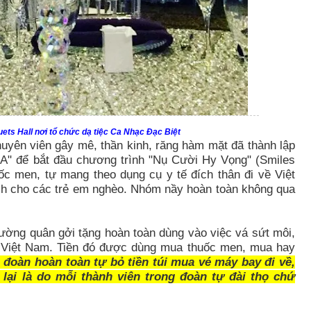
uets Hall nơi tổ chức dạ tiệc Ca Nhạc Đạc Biệt
uyên viên gây mê, thần kinh, răng hàm mặt đã thành lập
SA" để bắt đầu chương trình "Nụ Cười Hy Vọng" (Smiles
 men, tự mang theo dụng cụ y tế đích thân đi về Việt
ch cho các trẻ em nghèo. Nhóm nầy hoàn toàn không qua
ường quân gởi tặng hoàn toàn dùng vào việc vá sứt môi,
 Việt Nam. Tiền đó được dùng mua thuốc men, mua hay
 đoàn hoàn toàn tự bỏ tiền túi mua vé máy bay đi về,
i lại là do mỗi thành viên trong đoàn tự đài thọ chứ