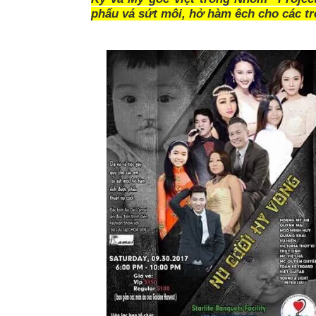
phẩu vá sứt môi, hở hàm êch cho các tr