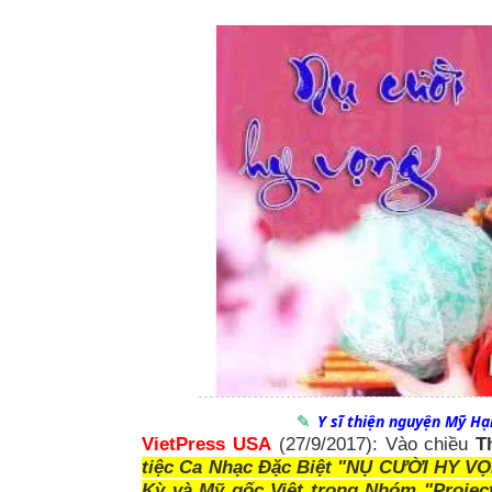
Y sĩ thiện nguyện Mỹ Hạ
VietPress USA
(27/9/2017): Vào chiều
T
tiệc Ca Nhạc Đặc Biệt "NỤ CƯỜI HY 
Kỳ và Mỹ gốc Việt trong Nhóm "Projec