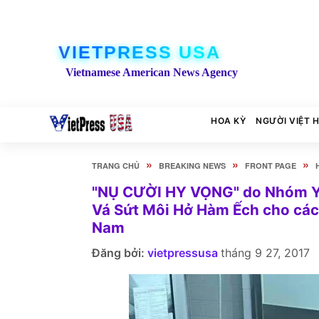
VIETPRESS USA
Vietnamese American News Agency
HOA KỲ
NGƯỜI VIỆT 
»
»
»
TRANG CHỦ
BREAKING NEWS
FRONT PAGE
"NỤ CƯỜI HY VỌNG" do Nhóm Y-
Vá Sứt Môi Hở Hàm Ếch cho các 
Nam
Đăng bởi:
vietpressusa
tháng 9 27, 2017