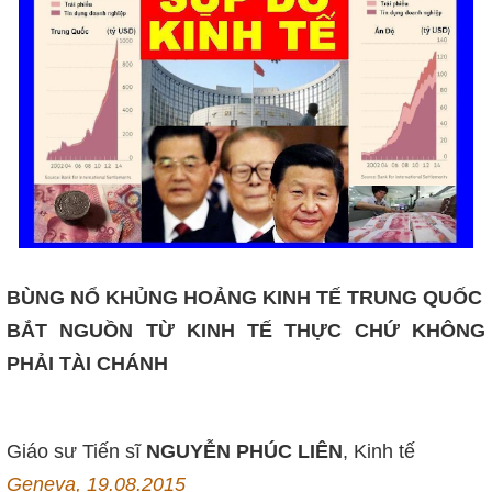
BÙNG NỔ KHỦNG HOẢNG KINH TẾ TRUNG QUỐC
BẮT NGUỒN TỪ KINH TẾ THỰC
CHỨ KHÔNG
PHẢI TÀI CHÁNH
Giáo sư Tiến sĩ
NGUYỄN PHÚC LIÊN
, Kinh tế
Geneva, 19.08.2015