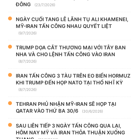
ĐÔNG
(23/7/2026)
NGÀY CUỐI TANG LỄ LÃNH TỤ ALI KHAMENEI,
MỸ-IRAN TẤN CÔNG NHAU QUYẾT LIỆT
(9/7/2026)
TRUMP DỌA CẮT THƯƠNG MẠI VỚI TÂY BAN
NHA VÀ CHO LỆNH TẤN CÔNG VÀO IRAN
(8/7/2026)
IRAN TẤN CÔNG 3 TÀU TRÊN EO BIỂN HORMUZ
KHI TRUMP ĐẾN HỌP NATO TẠI THỔ NHĨ KỲ
(8/7/2026)
TEHRAN PHỦ NHẬN MỸ-IRAN SẼ HỌP TẠI
QATAR VÀO THỨ BA 30/6
(30/6/2026)
SAU LIÊN TIẾP 3 NGÀY TẤN CÔNG QUA LẠI,
HÔM NAY MỸ VÀ IRAN THỎA THUẬN XUỐNG