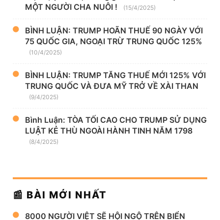
MỘT NGƯỜI CHA NUÔI !
(15/4/2025)
BÌNH LUẬN: TRUMP HOÃN THUẾ 90 NGÀY VỚI
75 QUỐC GIA, NGOẠI TRỪ TRUNG QUỐC 125%
(10/4/2025)
BÌNH LUẬN: TRUMP TĂNG THUẾ MỚI 125% VỚI
TRUNG QUỐC VÀ ĐƯA MỸ TRỞ VỀ XÀI THAN
(9/4/2025)
Bình Luận: TÒA TỐI CAO CHO TRUMP SỬ DỤNG
LUẬT KẺ THÙ NGOÀI HÀNH TINH NĂM 1798
(8/4/2025)
📰 BÀI MỚI NHẤT
8000 NGƯỜI VIỆT SẼ HỘI NGỘ TRÊN BIỂN