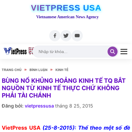
VIETPRESS USA
Vietnamese American News Agency
»
»
TRANG CHỦ
BÌNH LUẬN
KINH TẾ
BÙNG NỔ KHỦNG HOẢNG KINH TẾ TQ BẮT
NGUỒN TỪ KINH TẾ THỰC CHỨ KHÔNG
PHẢI TÀI CHÁNH
Đăng bởi:
vietpressusa
tháng 8 25, 2015
VietPress USA
(25-8-2015): Thể theo một số đề