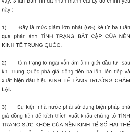
vậy, 3 lần Bản Tin đã nhấn mạnh cái Lý do chính yếu
này :
1) Đây là mức giảm lớn nhất (6%) kể từ ba tuần
qua phản ảnh TÌNH TRẠNG BẤT CẬP CỦA NỀN
KINH TẾ TRUNG QUỐC.
2) tâm trạng lo ngại vẫn ám ảnh giới đầu tư sau
khi Trung Quốc phá giá đồng tiền ba lần liên tiếp và
xuất hiện dấu hiệu KINH TẾ TĂNG TRƯỞNG CHẬM
LẠI.
3) Sự kiện nhà nước phải sử dụng biện pháp phá
giá đồng tiền để kích thích xuất khẩu chứng tỏ TÌNH
TRẠNG SỨC KHỎE CỦA NỀN KINH TẾ SỐ HAI THẾ