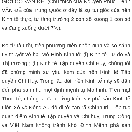
GIỚI CÓ VẤN ĐỀ. (Chú thích của Nguyễn Phúc Liên :
VẤN ĐỀ của Trung Quốc ở đây là sự tụt giốc của nền
Kinh tế thực, từ tăng trưởng 2 con số xuống 1 con số
và đang xuống dưới 7%).
Đã từ lâu rồi, trên phương diện nhận định và so sánh
Lý thuyết về hai Mô Hình Kinh tế: (i) Kinh tế Tự do và
Thị trường ; (ii) Kinh tế Tập quyền Chỉ Huy, chúng tôi
đã chứng minh sự yếu kém của nền Kinh tế Tập
quyền Chỉ Huy. Trong lâu dài, nền Kinh tế này sẽ dẫn
đến phá sản như một định mệnh tự Mô hình. Trên mặt
Thực tế, chúng ta đã chứng kiến sự phá sản Kinh tế
Liên Xô và Đông Au để đi tới tan rã Chính trị. Tiếp tục
quan điểm Kinh tế Tập quyển và Chỉ huy, Trung Cộng
và Việt Nam không tránh khỏi Định Mệnh phá sản