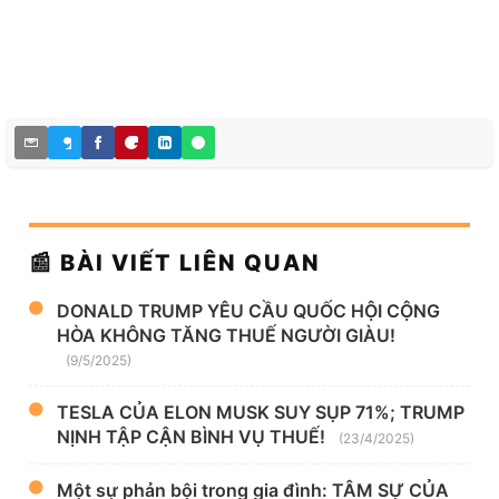
📰 BÀI VIẾT LIÊN QUAN
DONALD TRUMP YÊU CẦU QUỐC HỘI CỘNG
HÒA KHÔNG TĂNG THUẾ NGƯỜI GIÀU!
(9/5/2025)
TESLA CỦA ELON MUSK SUY SỤP 71%; TRUMP
NỊNH TẬP CẬN BÌNH VỤ THUẾ!
(23/4/2025)
Một sự phản bội trong gia đình: TÂM SỰ CỦA