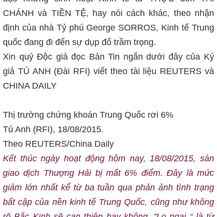
CHÁNH và TIỀN TỆ, hay nói cách khác, theo nhận
định của nhà Tỷ phú George SORROS, Kinh tế Trung
quốc đang đi đến sự dụp đổ trầm trọng.
Xin quý Độc giả đọc Bản Tin ngắn dưới đây của Ký
giả TÚ ANH (Đài RFI) viết theo tài liệu REUTERS và
CHINA DAILY
Thị trường chứng khoán Trung Quốc rơi 6%
Tú Anh (RFI), 18/08/2015.
Theo REUTERS/China Daily
Kết thúc ngày hoạt động hôm nay, 18/08/2015, sàn
giao dịch Thượng Hải bị mất 6% điểm. Đây là mức
giảm lớn nhất kể từ ba tuần qua phản ảnh tình trạng
bất cập của nền kinh tế Trung Quốc, cũng như không
rõ Bắc Kinh sẽ can thiệp hay không. "Lo ngại “ là từ