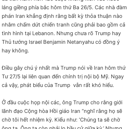
láng giềng phía bắc hôm thứ Ba 26/5. Các nhà đàm
phán Iran khẳng định rằng bất kỳ thỏa thuận nào
nhằm chấm dứt chiến tranh cũng phải bao gồm cả
tình hình tại Lebanon. Nhưng chưa rõ Trump hay
Thủ tướng Israel Benjamin Netanyahu có đồng ý
hay không.
Điều gây chú ý nhất mà Trump nói về Iran hôm thứ
Tư 27/5 lại liên quan đến chính trị nội bộ Mỹ. Ngay
cả vậy, phát biểu của Trump vẫn rất khó hiểu.
Ở đầu cuộc họp nội các, ông Trump cho rằng giới
lãnh đạo Cộng hòa Hồi giáo Iran “nghĩ rằng họ sẽ
chờ tôi hết nhiệm kỳ. Kiểu như: ‘Chúng ta sẽ chờ
ông ta. Ông ta còn phải lo bầu cử giữa kỳ.’ Nhưng