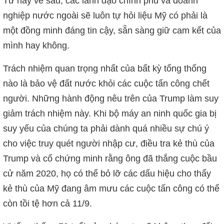
Từ nay về sau, các lãnh đạo chính phủ và doanh
nghiệp nước ngoài sẽ luôn tự hỏi liệu Mỹ có phải là
một đồng minh đáng tin cậy, sẵn sàng giữ cam kết của
mình hay không.
Trách nhiệm quan trọng nhất của bất kỳ tổng thống
nào là bảo vệ đất nước khỏi các cuộc tấn công chết
người. Những hành động nêu trên của Trump làm suy
giảm trách nhiệm này. Khi bộ máy an ninh quốc gia bị
suy yếu của chúng ta phải dành quá nhiều sự chú ý
cho việc truy quét người nhập cư, điều tra kẻ thù của
Trump và cố chứng minh rằng ông đã thắng cuộc bầu
cử năm 2020, họ có thể bỏ lỡ các dấu hiệu cho thấy
kẻ thù của Mỹ đang âm mưu các cuộc tấn công có thể
còn tồi tệ hơn cả 11/9.