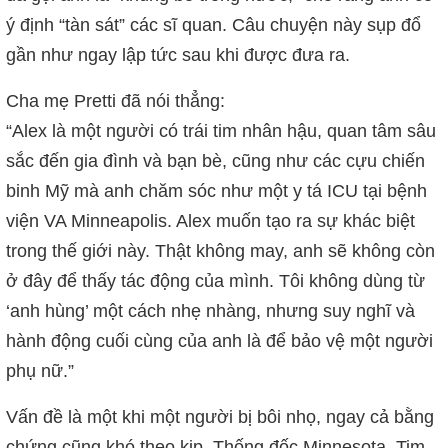
ý định “tàn sát” các sĩ quan. Câu chuyện này sụp đổ
gần như ngay lập tức sau khi được đưa ra.
Cha mẹ Pretti đã nói thẳng:
“Alex là một người có trái tim nhân hậu, quan tâm sâu
sắc đến gia đình và bạn bè, cũng như các cựu chiến
binh Mỹ mà anh chăm sóc như một y tá ICU tại bệnh
viện VA Minneapolis. Alex muốn tạo ra sự khác biệt
trong thế giới này. Thật không may, anh sẽ không còn
ở đây để thấy tác động của mình. Tôi không dùng từ
‘anh hùng’ một cách nhẹ nhàng, nhưng suy nghĩ và
hành động cuối cùng của anh là để bảo vệ một người
phụ nữ.”
Vấn đề là một khi một người bị bôi nhọ, ngay cả bằng
chứng cũng khó theo kịp. Thống đốc Minnesota, Tim