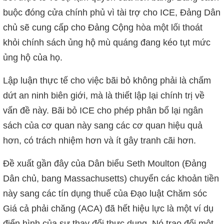
buộc đóng cửa chính phủ vì tài trợ cho ICE, Đảng Dân
chủ sẽ cung cấp cho Đảng Cộng hòa một lối thoát
khỏi chính sách ủng hộ mù quáng đang kéo tụt mức
ủng hộ của họ.
Lập luận thực tế cho việc bãi bỏ không phải là chấm
dứt an ninh biên giới, mà là thiết lập lại chính trị về
vấn đề này. Bãi bỏ ICE cho phép phân bổ lại ngân
sách của cơ quan này sang các cơ quan hiệu quả
hơn, có trách nhiệm hơn và ít gây tranh cãi hơn.
Đề xuất gần đây của Dân biểu Seth Moulton (Đảng
Dân chủ, bang Massachusetts) chuyển các khoản tiền
này sang các tín dụng thuế của Đạo luật Chăm sóc
Giá cả phải chăng (ACA) đã hết hiệu lực là một ví dụ
điển hình của sự thay đổi thực dụng. Nó trao đổi một