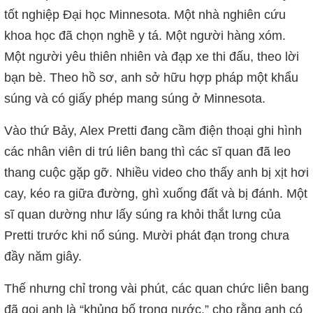
tốt nghiệp Đại học Minnesota. Một nhà nghiên cứu
khoa học đã chọn nghề y tá. Một người hàng xóm.
Một người yêu thiên nhiên và đạp xe thi đấu, theo lời
bạn bè. Theo hồ sơ, anh sở hữu hợp pháp một khẩu
súng và có giấy phép mang súng ở Minnesota.
Vào thứ Bảy, Alex Pretti đang cầm điện thoại ghi hình
các nhân viên di trú liên bang thì các sĩ quan đã leo
thang cuộc gặp gỡ. Nhiều video cho thấy anh bị xịt hơi
cay, kéo ra giữa đường, ghì xuống đất và bị đánh. Một
sĩ quan dường như lấy súng ra khỏi thắt lưng của
Pretti trước khi nổ súng. Mười phát đạn trong chưa
đầy năm giây.
Thế nhưng chỉ trong vài phút, các quan chức liên bang
đã gọi anh là “khủng bố trong nước,” cho rằng anh có