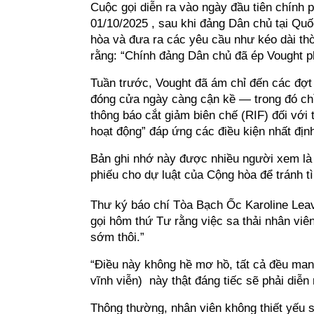
Cuộc gọi diễn ra vào ngày đầu tiên chính 
01/10/2025 , sau khi đảng Dân chủ tại Quố
hòa và đưa ra các yêu cầu như kéo dài th
rằng: “Chính đảng Dân chủ đã ép Vought ph
Tuần trước, Vought đã ám chỉ đến các đợt 
đóng cửa ngày càng cận kề — trong đó chỉ
thông báo cắt giảm biên chế (RIF) đối với
hoạt động” đáp ứng các điều kiện nhất địn
Bản ghi nhớ này được nhiều người xem là 
phiếu cho dự luật của Cộng hòa để tránh t
Thư ký báo chí Tòa Bạch Ốc Karoline Leavi
gọi hôm thứ Tư rằng việc sa thải nhân viên
sớm thôi.”
“Điều này không hề mơ hồ, tất cả đều man
vĩnh viễn) này thật đáng tiếc sẽ phải diễn 
Thông thường, nhân viên không thiết yếu 