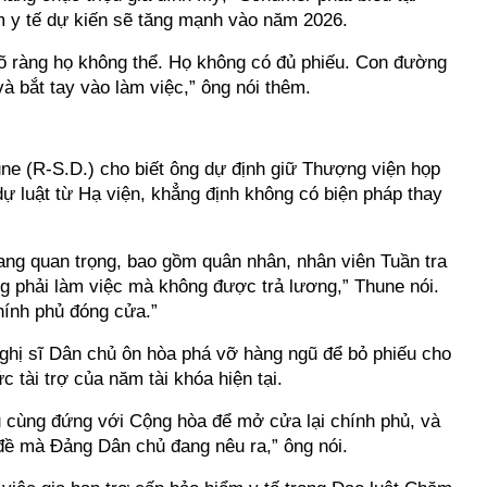
m y tế dự kiến sẽ tăng mạnh vào năm 2026.
rõ ràng họ không thể. Họ không có đủ phiếu. Con đường
à bắt tay vào làm việc,” ông nói thêm.
e (R-S.D.) cho biết ông dự định giữ Thượng viện họp
 dự luật từ Hạ viện, khẳng định không có biện pháp thay
bang quan trọng, bao gồm quân nhân, nhân viên Tuần tra
ng phải làm việc mà không được trả lương,” Thune nói.
hính phủ đóng cửa.”
ghị sĩ Dân chủ ôn hòa phá vỡ hàng ngũ để bỏ phiếu cho
c tài trợ của năm tài khóa hiện tại.
ủ cùng đứng với Cộng hòa để mở cửa lại chính phủ, và
đề mà Đảng Dân chủ đang nêu ra,” ông nói.