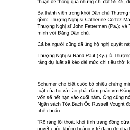
thuận để thông qua nhưng chỉ đạt 55-45, 
Ba thành viên trong khối Dân chủ Thượng 
gồm: Thượng Nghị sĩ Catherine Cortez Mas
Thượng Nghị sĩ John Fetterman (Pa.); và 
minh với Đảng Dân chủ.
Cả ba người cũng đã ủng hộ nghị quyết này
Thượng Nghị sĩ Rand Paul (Ky.) là Thượng
rằng dự luật sẽ kéo dài mức chi tiêu thời 
Schumer cho biết cuộc bỏ phiếu chứng mi
luật của họ và cần phải đàm phán với Đản
vốn sẽ hết hạn vào cuối năm. Ông cũng n
Ngân sách Tòa Bạch Ốc Russell Vought đ
phê chuẩn.
“Rõ ràng lối thoát khỏi tình trạng đóng cử
quyết cuộc khủng hoảng y tế đang đe dọa h