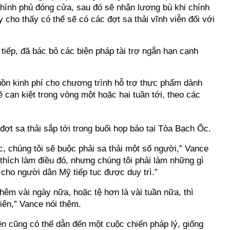
chính phủ đóng cửa, sau đó sẽ nhận lương bù khi chính
 cho thấy có thể sẽ có các đợt sa thải vĩnh viễn đối với
tiếp, đã bác bỏ các biện pháp tài trợ ngắn hạn cạnh
uồn kinh phí cho chương trình hỗ trợ thực phẩm dành
 cạn kiệt trong vòng một hoặc hai tuần tới, theo các
t sa thải sắp tới trong buổi họp báo tại Tòa Bạch Ốc.
c, chúng tôi sẽ buộc phải sa thải một số người,” Vance
thích làm điều đó, nhưng chúng tôi phải làm những gì
 cho người dân Mỹ tiếp tục được duy trì.”
hêm vài ngày nữa, hoặc tệ hơn là vài tuần nữa, thì
iên,” Vance nói thêm.
ên cũng có thể dẫn đến một cuộc chiến pháp lý, giống