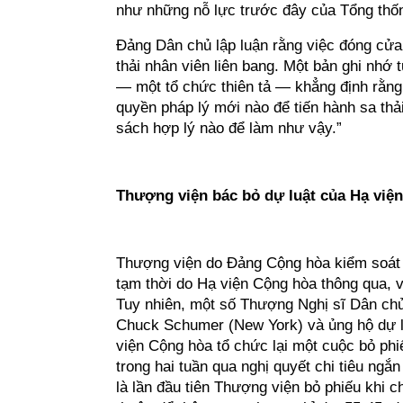
như những nỗ lực trước đây của Tổng thốn
Đảng Dân chủ lập luận rằng việc đóng cử
thải nhân viên liên bang. Một bản ghi nh
— một tổ chức thiên tả — khẳng định rằng
quyền pháp lý mới nào để tiến hành sa thải
sách hợp lý nào để làm như vậy.”
Thượng viện bác bỏ dự luật của Hạ việ
Thượng viện do Đảng Cộng hòa kiểm soát h
tạm thời do Hạ viện Cộng hòa thông qua, 
Tuy nhiên, một số Thượng Nghị sĩ Dân ch
Chuck Schumer (New York) và ủng hộ dự l
viện Cộng hòa tổ chức lại một cuộc bỏ ph
trong hai tuần qua nghị quyết chi tiêu ngắ
là lần đầu tiên Thượng viện bỏ phiếu khi 