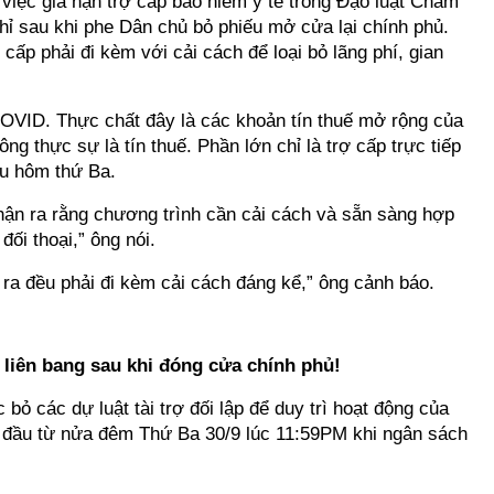
việc gia hạn trợ cấp bảo hiểm y tế trong Đạo luật Chăm
hỉ sau khi phe Dân chủ bỏ phiếu mở cửa lại chính phủ.
ấp phải đi kèm với cải cách để loại bỏ lãng phí, gian
COVID. Thực chất đây là các khoản tín thuế mở rộng của
g thực sự là tín thuế. Phần lớn chỉ là trợ cấp trực tiếp
ểu hôm thứ Ba.
ận ra rằng chương trình cần cải cách và sẵn sàng hợp
đối thoại,” ông nói.
 ra đều phải đi kèm cải cách đáng kể,” ông cảnh báo.
 liên bang sau khi đóng cửa chính phủ!
 bỏ các dự luật tài trợ đối lập để duy trì hoạt động của
ắt đầu từ nửa đêm Thứ Ba 30/9 lúc 11:59PM khi ngân sách