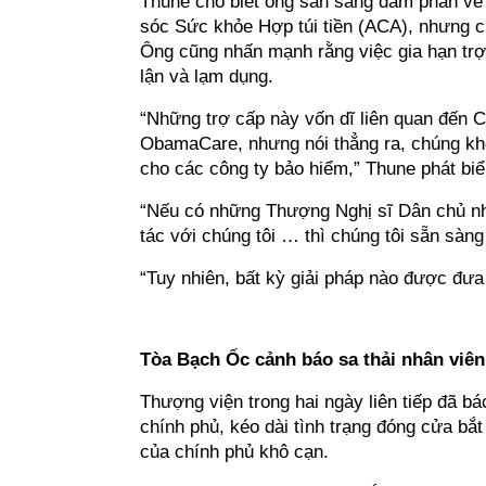
Thune cho biết ông sẵn sàng đàm phán về 
sóc Sức khỏe Hợp túi tiền (ACA), nhưng c
Ông cũng nhấn mạnh rằng việc gia hạn trợ c
lận và lạm dụng.
“Những trợ cấp này vốn dĩ liên quan đến 
ObamaCare, nhưng nói thẳng ra, chúng khôn
cho các công ty bảo hiểm,” Thune phát bi
“Nếu có những Thượng Nghị sĩ Dân chủ nh
tác với chúng tôi … thì chúng tôi sẵn sàng 
“Tuy nhiên, bất kỳ giải pháp nào được đưa
Tòa Bạch Ốc cảnh báo sa thải nhân viên
Thượng viện trong hai ngày liên tiếp đã bác
chính phủ, kéo dài tình trạng đóng cửa b
của chính phủ khô cạn.