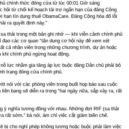
phủ chính thức đóng cửa từ lúc 00:01 Giờ sáng
c hội từ chối kế hoạch tài trợ ngắn hạn của đảng Cộng
ời hạn tín dụng thuế ObamaCare. Đảng Cộng hòa đổ lỗi
ải ra quyết định này.”
sa thải trong một bản ghi nhớ — khi viễn cảnh chính phủ
 đạo các cơ quan “tận dụng cơ hội này để xem xét
 tất cả nhân viên trong những chương trình, dự án hoặc
h khi chính phủ ngừng hoạt động.
nỗ lực nhằm gia tăng áp lực buộc đảng Dân chủ phải bỏ
ình trạng đóng cửa chính phủ.
tt nói với các phóng viên trong buổi họp báo sau cuộc
 liên bang sẽ diễn ra trong “hai ngày nữa, sắp xảy ra, rất
g ý nghĩa tương đồng với nhau. Những đợt RIF (sa thải
ra rất sớm,” bà nói, ám chỉ việc cắt giảm biên chế.
sẽ bị cho nghỉ phép không lương hoặc buộc phải làm việc