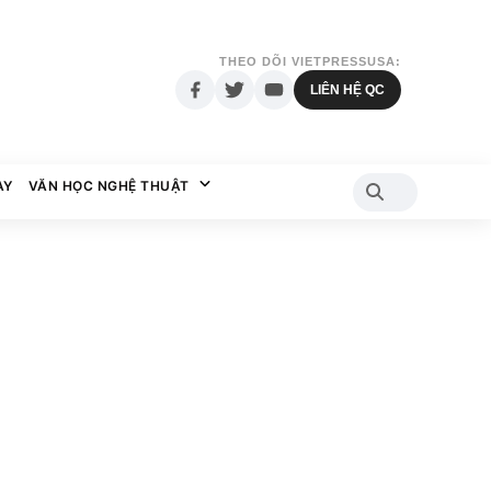
THEO DÕI VIETPRESSUSA:
LIÊN HỆ QC
AY
VĂN HỌC NGHỆ THUẬT