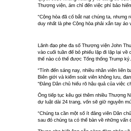
Thượng viện, ám chỉ đến việc phí bảo hiể
“Cộng hòa đã cố bắt nạt chúng ta, nhưng 
duy nhất là phe Cộng hòa phải xắn tay áo v
Lãnh đạo phe đa số Thượng viện John Thun
vào cuối tuần để bỏ phiếu lặp đi lặp lại về
thế nào có thể được Tổng thống Trump ký.
“Tính đến sáng nay, nhiều nhân viên liên 
Biên giới và kiểm soát viên không lưu, đa
“Đảng Dân chủ hiểu rõ hậu quả của việc c
Ông tiếp tục kêu gọi thêm nhiều Thượng N
dự luật dài 24 trang, vốn sẽ giữ nguyên mứ
“Chúng ta cần một số ít đảng viên Dân ch
sau đó chúng ta có thể bàn về những vấn 