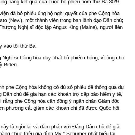
đúng bằng kết quả của cuộc bỏ phiếu hôm thứ Ba 30/9.
viện đã bỏ phiếu ủng hộ nghị quyết của phe Cộng hòa
to (Nev.), một thành viên trong ban lãnh đạo Dân chủ;
Thượng Nghị sĩ độc lập Angus King (Maine), người liên
 vào tối thứ Ba.
 Nghị sĩ Cộng hòa duy nhất bỏ phiếu chống, vì ông cho
kỳ Biden.
nh phe Cộng hòa không có đủ số phiếu để thông qua dự
g Dân chủ để gia hạn các khoản trợ cấp bảo hiểm y tế,
ói rằng phe Cộng hòa cần đồng ý ngăn chặn Giám đốc
ơn phương cắt giảm các khoản chi đã được Quốc hội
a này là ngồi lại và đàm phán với Đảng Dân chủ để giải
àng chục triệu gia đình Mỹ,” Schumer phát biểu tại