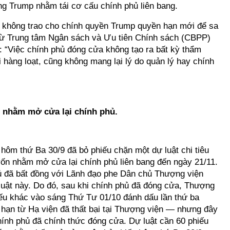
g Trump nhằm tái cơ cấu chính phủ liên bang.
a không trao cho chính quyền Trump quyền hạn mới để sa
ớ từ Trung tâm Ngân sách và Ưu tiên Chính sách (CBPP)
: “Việc chính phủ đóng cửa không tạo ra bất kỳ thẩm
 hàng loạt, cũng không mang lại lý do quản lý hay chính
n nhằm mở cửa lại chính phủ.
ôm thứ Ba 30/9 đã bỏ phiếu chặn một dự luật chi tiêu
vốn nhằm mở cửa lại chính phủ liên bang đến ngày 21/11.
ủ đã bất đồng với Lãnh đạo phe Dân chủ Thượng viện
uật này. Do đó, sau khi chính phủ đã đóng cửa, Thượng
iếu khác vào sáng Thứ Tư 01/10 đánh dấu lần thứ ba
n hạn từ Hạ viện đã thất bại tại Thượng viện — nhưng đây
chính phủ đã chính thức đóng cửa. Dự luật cần 60 phiếu