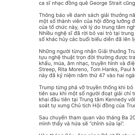
ca sĩ nhạc đồng quê George Strait cũng 
Thông báo về danh sách giải thưởng nă
một số thành viên của hội đồng lưỡng 
của tổ chức này, với lý do trung tâm ng
Nhiều nghệ sĩ đã rời bỏ vai trò tại tru
số khác hủy các buổi biểu diễn đã lên lị
Những người từng nhận Giải thưởng Tr
tựu nghệ thuật trọn đời thường được tr
khấu, múa, âm nhạc, truyền hình và đi
Streep, Rita Moreno, Tom Hanks, Paul M
này đã kỷ niệm năm thứ 47 vào hai ngà
Trump từng phá vỡ truyền thống khi bỏ 
tiên sau khi một số người đoạt giải chỉ
khai đầu tiên tại Trung tâm Kennedy vớ
soát tự xưng Chủ tịch Hội đồng của Tru
Sau chuyến tham quan vào tháng Ba 202
mình thấy và hứa sẽ “chỉnh sửa lại”.