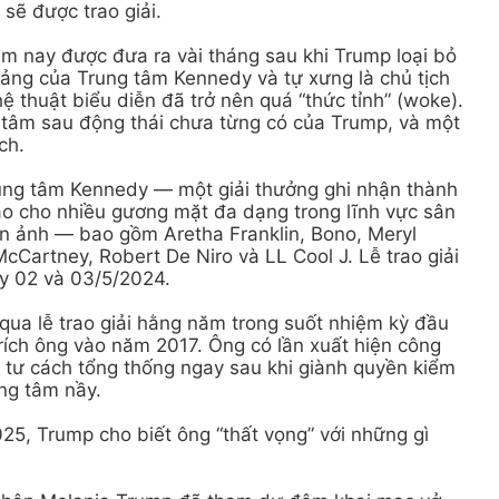
sẽ được trao giải.
m nay được đưa ra vài tháng sau khi Trump loại bỏ
đảng của Trung tâm Kennedy và tự xưng là chủ tịch
hệ thuật biểu diễn đã trở nên quá “thức tỉnh” (woke).
ng tâm sau động thái chưa từng có của Trump, và một
ch.
ung tâm Kennedy — một giải thưởng ghi nhận thành
ao cho nhiều gương mặt đa dạng trong lĩnh vực sân
ện ảnh — bao gồm Aretha Franklin, Bono, Meryl
cCartney, Robert De Niro và LL Cool J. Lễ trao giải
y 02 và 03/5/2024.
qua lễ trao giải hằng năm trong suốt nhiệm kỳ đầu
 trích ông vào năm 2017. Ông có lần xuất hiện công
i tư cách tổng thống ngay sau khi giành quyền kiểm
ng tâm nầy.
5, Trump cho biết ông “thất vọng” với những gì