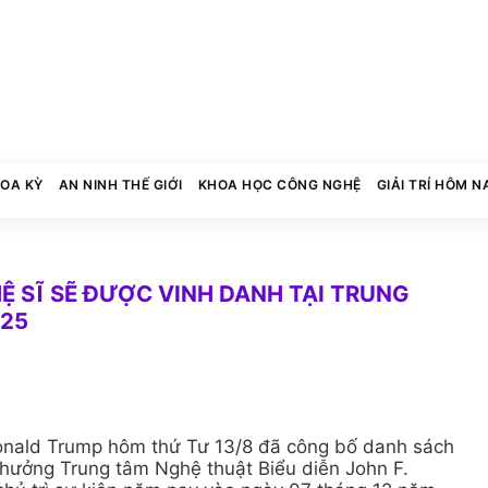
HOA KỲ
AN NINH THẾ GIỚI
KHOA HỌC CÔNG NGHỆ
GIẢI TRÍ HÔM N
 SĨ SẼ ĐƯỢC VINH DANH TẠI TRUNG
025
onald Trump hôm thứ Tư 13/8 đã công bố danh sách
thưởng Trung tâm Nghệ thuật Biểu diễn John F.