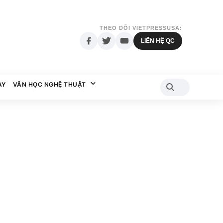
THEO DÕI VIETPRESSUSA:
LIÊN HỆ QC
AY
VĂN HỌC NGHỆ THUẬT