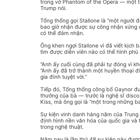
trong vở Phantom of the Opera — một tr
Trump nói.
Tổng thống gọi Stallone là “một người đ
bao giờ nhận được sự công nhận xứng đ
có thể đảm nhận.
Ông khen ngợi Stallone vì đã viết kịch 
tìm được diễn viên nào có thể hình phù
“Anh ấy cuối cùng đã phải tự đóng vì kh
“Anh ấy đã trở thành một huyền thoại đi
gia đình tuyệt vời.”
Tiếp đó, Tổng thống công bố Gaynor đư
thưởng của bà — trước là nghệ sĩ disc
Kiss, mà ông gọi là “một trong những ba
Sự kiện vinh danh hàng năm của Trung
định hình nền văn hóa của quốc gia và t
trong nghệ thuật.
Năm nay là lần thứ 48 sự kiện này được