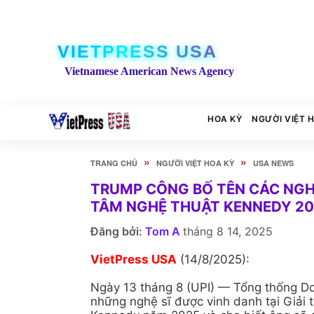
VIETPRESS USA
Vietnamese American News Agency
HOA KỲ
NGƯỜI VIỆT 
»
»
TRANG CHỦ
NGƯỜI VIỆT HOA KỲ
USA NEWS
TRUMP CÔNG BỐ TÊN CÁC NGHỆ
TÂM NGHỆ THUẬT KENNEDY 2
Đăng bởi:
Tom A
tháng 8 14, 2025
VietPress USA
(14/8/2025):
Ngày 13 tháng 8 (UPI) — Tổng thống D
những nghệ sĩ được vinh danh tại Giải 