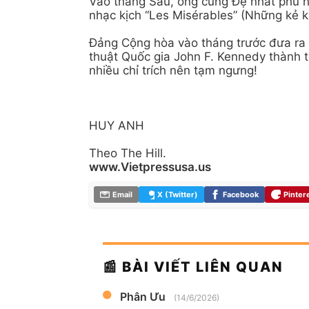
Vào tháng Sáu, ông cùng Đệ nhất phu 
nhạc kịch “Les Misérables” (Những kẻ 
Đảng Cộng hòa vào tháng trước đưa ra 
thuật Quốc gia John F. Kennedy thành
nhiều chỉ trích nên tạm ngưng!
HUY ANH
Theo The Hill.
www.Vietpressusa.us
Email
X (Twitter)
Facebook
Pinter
📰 BÀI VIẾT LIÊN QUAN
Phân Ưu
(14/6/2026)