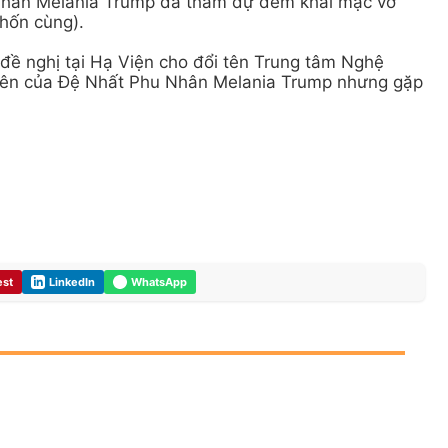
nhân Melania Trump đã tham dự đêm khai mạc vở
khốn cùng).
đề nghị tại Hạ Viện cho đổi tên Trung tâm Nghệ
 tên của Đệ Nhất Phu Nhân Melania Trump nhưng gặp
est
LinkedIn
WhatsApp