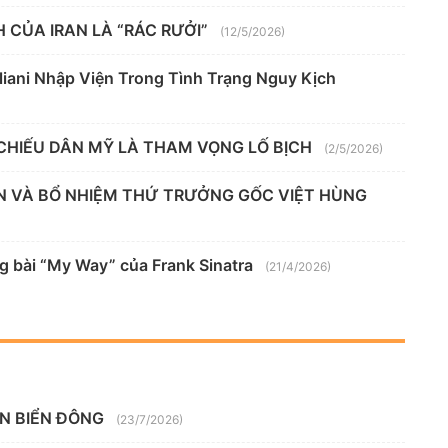
 CỦA IRAN LÀ “RÁC RƯỞI”
(12/5/2026)
iani Nhập Viện Trong Tình Trạng Nguy Kịch
 CHIẾU DÂN MỸ LÀ THAM VỌNG LỐ BỊCH
(2/5/2026)
N VÀ BỔ NHIỆM THỨ TRƯỞNG GỐC VIỆT HÙNG
 bài “My Way” của Frank Sinatra
(21/4/2026)
ÊN BIỂN ĐÔNG
(23/7/2026)