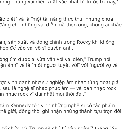
ong những vai diễn xuất sắc nhất từ trước tới nay,”
ặc biệt” và là “một tài năng thực thụ” nhưng chưa
áng cho những vai diễn mà theo ông, không ai khác
bản, sản xuất và đóng chính trong Rocky khi không
 hợp để vào vai võ sĩ quyền anh.
ông tìm được ai vừa vặn với vai diễn,” Trump nói.
ện ảnh” và là “một người tuyệt vời” với “người vợ và
ợc vinh danh nhờ sự nghiệp âm nhạc từng đoạt giải
o, sau là nghệ sĩ nhạc phúc âm — và ban nhạc rock
n nhạc rock vĩ đại nhất mọi thời đại.”
 tâm Kennedy tôn vinh những nghệ sĩ có tác phẩm
hế giới, đồng thời ghi nhận những thành tựu trọn đời
 tổ chức, và Trump sẽ chủ trì vào ngày 7 tháng 12-