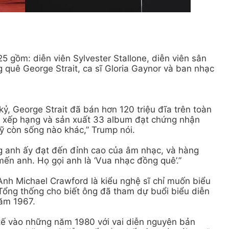
 gồm: diễn viên Sylvester Stallone, diễn viên sân
 quê George Strait, ca sĩ Gloria Gaynor và ban nhạc
ỷ, George Strait đã bán hơn 120 triệu đĩa trên toàn
g xếp hạng và sản xuất 33 album đạt chứng nhận
ỹ còn sống nào khác,” Trump nói.
ng anh ấy đạt đến đỉnh cao của âm nhạc, và hàng
 mến anh. Họ gọi anh là ‘Vua nhạc đồng quê’.”
Anh Michael Crawford là kiểu nghệ sĩ chỉ muốn biểu
ổng thống cho biết ông đã tham dự buổi biểu diễn
ăm 1967.
 tế vào những năm 1980 với vai diễn nguyên bản