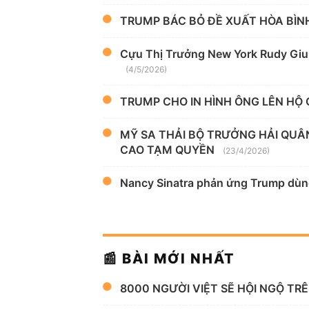
TRUMP BÁC BỎ ĐỀ XUẤT HÒA BÌNH
Cựu Thị Trưởng New York Rudy Giul
(4/5/2026)
TRUMP CHO IN HÌNH ÔNG LÊN HỘ
MỸ SA THẢI BỘ TRƯỞNG HẢI QUÂ
CAO TẠM QUYỀN
(23/4/2026)
Nancy Sinatra phản ứng Trump dùng
📰 BÀI MỚI NHẤT
8000 NGƯỜI VIỆT SẼ HỘI NGỘ TR