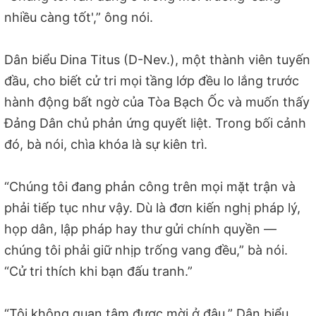
nhiều càng tốt',” ông nói.
Dân biểu Dina Titus (D-Nev.), một thành viên tuyến
đầu, cho biết cử tri mọi tầng lớp đều lo lắng trước
hành động bất ngờ của Tòa Bạch Ốc và muốn thấy
Đảng Dân chủ phản ứng quyết liệt. Trong bối cảnh
đó, bà nói, chìa khóa là sự kiên trì.
“Chúng tôi đang phản công trên mọi mặt trận và
phải tiếp tục như vậy. Dù là đơn kiến nghị pháp lý,
họp dân, lập pháp hay thư gửi chính quyền —
chúng tôi phải giữ nhịp trống vang đều,” bà nói.
“Cử tri thích khi bạn đấu tranh.”
“Tôi không quan tâm được mời ở đâu,” Dân biểu