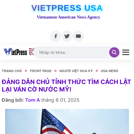
VIETPRESS USA
Vietnamese American News Agency
»
»
»
TRANG CHỦ
FRONT PAGE
NGƯỜI VIỆT HOA KỲ
USA NEWS
ĐẢNG DÂN CHỦ TỈNH THỨC TÌM CÁCH LẬT
LẠI VÁN CỜ NƯỚC MỸ!
Đăng bởi:
Tom A
tháng 6 01, 2025