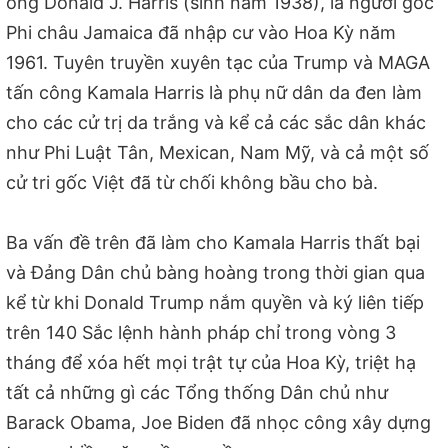
ông Donald J. Harris (sinh năm 1938), là người gốc
Phi châu Jamaica đã nhập cư vào Hoa Kỳ năm
1961. Tuyên truyền xuyên tạc của Trump và MAGA
tấn công Kamala Harris là phụ nữ dân da đen làm
cho các cử trị da trắng và kể cả các sắc dân khác
như Phi Luật Tân, Mexican, Nam Mỹ, và cả một số
cử tri gốc Việt đã từ chối không bầu cho bà.
Ba vấn đề trên đã làm cho Kamala Harris thất bại
và Đảng Dân chủ bàng hoàng trong thời gian qua
kể từ khi Donald Trump nắm quyền và ký liên tiếp
trên 140 Sắc lệnh hành pháp chỉ trong vòng 3
tháng để xóa hết mọi trật tự của Hoa Kỳ, triệt hạ
tất cả những gì các Tổng thống Dân chủ như
Barack Obama, Joe Biden đã nhọc công xây dựng