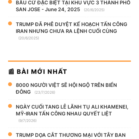
BẦU CỬ ĐẶC BIỆT TẠI KHU VỰC 3 THÀNH PHỐ
SAN JOSE - June 24, 2025
(20/6/2025)
TRUMP ĐÃ PHÊ DUYỆT KẾ HOẠCH TẤN CÔNG
IRAN NHƯNG CHƯA RA LỆNH CUỐI CÙNG
(20/6/2025)
📰 BÀI MỚI NHẤT
8000 NGƯỜI VIỆT SẼ HỘI NGỘ TRÊN BIỂN
ĐÔNG
(23/7/2026)
NGÀY CUỐI TANG LỄ LÃNH TỤ ALI KHAMENEI,
MỸ-IRAN TẤN CÔNG NHAU QUYẾT LIỆT
(9/7/2026)
TRUMP DỌA CẮT THƯƠNG MẠI VỚI TÂY BAN