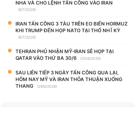
NHA VÀ CHO LỆNH TẤN CÔNG VÀO IRAN
(8/7/2026)
IRAN TẤN CÔNG 3 TÀU TRÊN EO BIỂN HORMUZ
KHI TRUMP ĐẾN HỌP NATO TẠI THỔ NHĨ KỲ
(8/7/2026)
TEHRAN PHỦ NHẬN MỸ-IRAN SẼ HỌP TẠI
QATAR VÀO THỨ BA 30/6
(30/6/2026)
SAU LIÊN TIẾP 3 NGÀY TẤN CÔNG QUA LẠI,
HÔM NAY MỸ VÀ IRAN THỎA THUẬN XUỐNG
THANG
(29/6/2026)