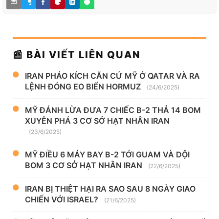
📰 BÀI VIẾT LIÊN QUAN
IRAN PHÁO KÍCH CĂN CỨ MỸ Ở QATAR VÀ RA
LỆNH ĐÓNG EO BIỂN HORMUZ
(24/6/2025)
MỸ ĐÁNH LỪA ĐƯA 7 CHIẾC B-2 THẢ 14 BOM
XUYÊN PHÁ 3 CƠ SỞ HẠT NHÂN IRAN
(23/6/2025)
MỸ ĐIỀU 6 MÁY BAY B-2 TỚI GUAM VÀ DỘI
BOM 3 CƠ SỞ HẠT NHÂN IRAN
(22/6/2025)
IRAN BỊ THIỆT HẠI RA SAO SAU 8 NGÀY GIAO
CHIẾN VỚI ISRAEL?
(21/6/2025)