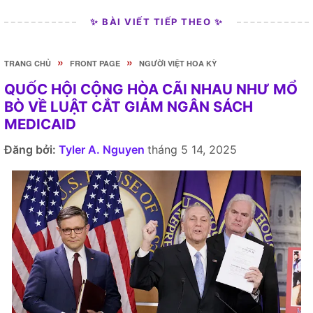
✨ BÀI VIẾT TIẾP THEO ✨
»
»
TRANG CHỦ
FRONT PAGE
NGƯỜI VIỆT HOA KỲ
QUỐC HỘI CỘNG HÒA CÃI NHAU NHƯ MỔ
BÒ VỀ LUẬT CẮT GIẢM NGÂN SÁCH
MEDICAID
Đăng bởi:
Tyler A. Nguyen
tháng 5 14, 2025