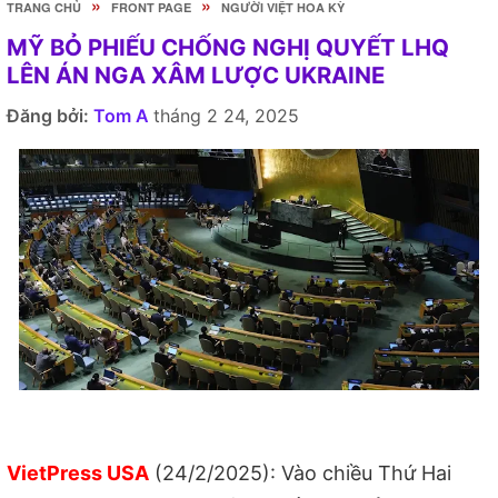
»
»
TRANG CHỦ
FRONT PAGE
NGƯỜI VIỆT HOA KỲ
MỸ BỎ PHIẾU CHỐNG NGHỊ QUYẾT LHQ
LÊN ÁN NGA XÂM LƯỢC UKRAINE
Đăng bởi:
Tom A
tháng 2 24, 2025
VietPress USA
(24/2/2025): Vào chiều Thứ Hai