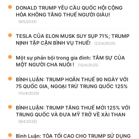
DONALD TRUMP YÊU CẦU QUỐC HỘI CỘNG
HÒA KHÔNG TĂNG THUẾ NGƯỜI GIÀU!
(9/5/2025)
TESLA CỦA ELON MUSK SUY SỤP 71%; TRUMP
NỊNH TẬP CẬN BÌNH VỤ THUẾ!
(23/4/2025)
Một sự phản bội trong gia đình: TÂM SỰ CỦA
MỘT NGƯỜI CHA NUÔI !
(15/4/2025)
BÌNH LUẬN: TRUMP HOÃN THUẾ 90 NGÀY VỚI
75 QUỐC GIA, NGOẠI TRỪ TRUNG QUỐC 125%
(10/4/2025)
BÌNH LUẬN: TRUMP TĂNG THUẾ MỚI 125% VỚI
TRUNG QUỐC VÀ ĐƯA MỸ TRỞ VỀ XÀI THAN
(9/4/2025)
Bình Luận: TÒA TỐI CAO CHO TRUMP SỬ DỤNG