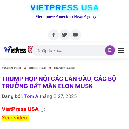
VIETPRESS USA
Vietnamese American News Agency
»
»
TRANG CHỦ
BÌNH LUẬN
FRONT PAGE
TRUMP HỌP NỘI CÁC LẦN ĐẦU, CÁC BỘ
TRƯỞNG BẤT MÃN ELON MUSK
Đăng bởi:
Tom A
tháng 2 27, 2025
VietPress USA
():
Xem video: