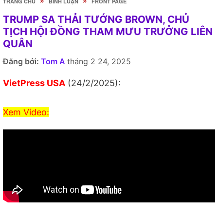
»
»
TRANG CHỦ
BÌNH LUẬN
FRONT PAGE
TRUMP SA THẢI TƯỚNG BROWN, CHỦ
TỊCH HỘI ĐỒNG THAM MƯU TRƯỞNG LIÊN
QUÂN
Đăng bởi:
Tom A
tháng 2 24, 2025
VietPress USA
(24/2/2025):
Xem Video: