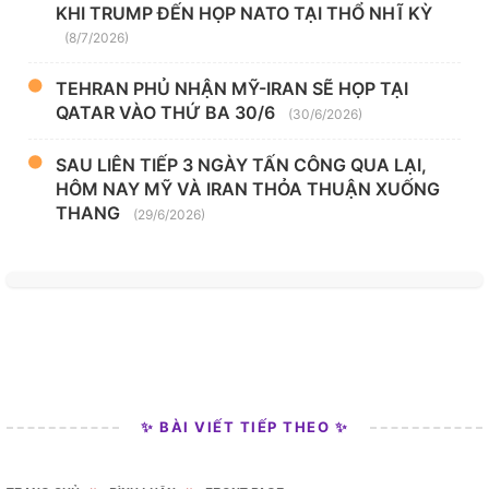
KHI TRUMP ĐẾN HỌP NATO TẠI THỔ NHĨ KỲ
(8/7/2026)
TEHRAN PHỦ NHẬN MỸ-IRAN SẼ HỌP TẠI
QATAR VÀO THỨ BA 30/6
(30/6/2026)
SAU LIÊN TIẾP 3 NGÀY TẤN CÔNG QUA LẠI,
HÔM NAY MỸ VÀ IRAN THỎA THUẬN XUỐNG
THANG
(29/6/2026)
✨ BÀI VIẾT TIẾP THEO ✨