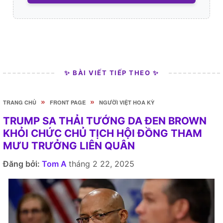
✨ BÀI VIẾT TIẾP THEO ✨
»
»
TRANG CHỦ
FRONT PAGE
NGƯỜI VIỆT HOA KỲ
TRUMP SA THẢI TƯỚNG DA ĐEN BROWN
KHỎI CHỨC CHỦ TỊCH HỘI ĐỒNG THAM
MƯU TRƯỞNG LIÊN QUÂN
Đăng bởi:
Tom A
tháng 2 22, 2025