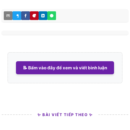
📝 Bấm vào đây để xem và viết bình luận
✨ BÀI VIẾT TIẾP THEO ✨