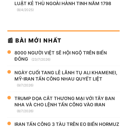
LUẬT KẺ THÙ NGOÀI HÀNH TINH NĂM 1798
(8/4/2025)
📰 BÀI MỚI NHẤT
8000 NGƯỜI VIỆT SẼ HỘI NGỘ TRÊN BIỂN
ĐÔNG
(23/7/2026)
NGÀY CUỐI TANG LỄ LÃNH TỤ ALI KHAMENEI,
MỸ-IRAN TẤN CÔNG NHAU QUYẾT LIỆT
(9/7/2026)
TRUMP DỌA CẮT THƯƠNG MẠI VỚI TÂY BAN
NHA VÀ CHO LỆNH TẤN CÔNG VÀO IRAN
(8/7/2026)
IRAN TẤN CÔNG 3 TÀU TRÊN EO BIỂN HORMUZ