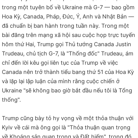
trong một tuyên bố về Ukraine mà G-7 — bao gồm
Hoa Kỳ, Canada, Pháp, Đức, Ý, Anh và Nhật Bản —
đã chuẩn bị ban hành trong tuần này. Trong một
bài đăng trên mạng xã hội sau cuộc họp trực tuyến
hôm thứ Hai, Trump gọi Thủ tướng Canada Justin
Trudeau, chủ tịch G-7, là "Thống đốc" Trudeau, ám
chỉ đến lời kêu gọi liên tục của Trump về việc
Canada nên trở thành tiểu bang thứ 51 của Hoa Kỳ
và lặp lại lập luận của mình rằng cuộc chiến ở
Ukraine "sẽ không bao giờ bắt đầu nếu tôi là Tổng
thống".
Trump cũng bày tỏ hy vọng về một thỏa thuận với
Kyiv về cái mà ông gọi là "Thỏa thuận quan trọng
về Khoáng sản quan trọng và Đất hiếm", trong đó