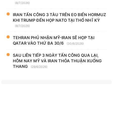
(8/7/2026)
IRAN TẤN CÔNG 3 TÀU TRÊN EO BIỂN HORMUZ
KHI TRUMP ĐẾN HỌP NATO TẠI THỔ NHĨ KỲ
(8/7/2026)
TEHRAN PHỦ NHẬN MỸ-IRAN SẼ HỌP TẠI
QATAR VÀO THỨ BA 30/6
(30/6/2026)
SAU LIÊN TIẾP 3 NGÀY TẤN CÔNG QUA LẠI,
HÔM NAY MỸ VÀ IRAN THỎA THUẬN XUỐNG
THANG
(29/6/2026)