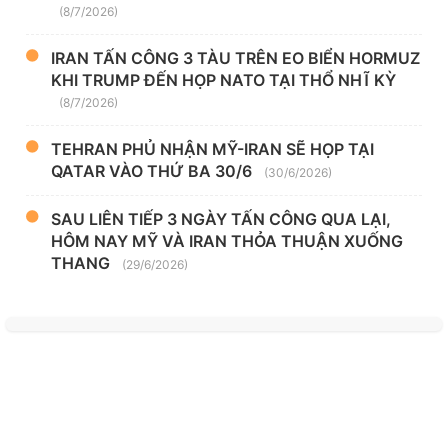
(8/7/2026)
IRAN TẤN CÔNG 3 TÀU TRÊN EO BIỂN HORMUZ
KHI TRUMP ĐẾN HỌP NATO TẠI THỔ NHĨ KỲ
(8/7/2026)
TEHRAN PHỦ NHẬN MỸ-IRAN SẼ HỌP TẠI
QATAR VÀO THỨ BA 30/6
(30/6/2026)
SAU LIÊN TIẾP 3 NGÀY TẤN CÔNG QUA LẠI,
HÔM NAY MỸ VÀ IRAN THỎA THUẬN XUỐNG
THANG
(29/6/2026)