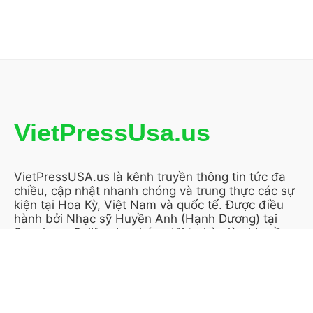
VietPressUsa.us
VietPressUSA.us là kênh truyền thông tin tức đa
chiều, cập nhật nhanh chóng và trung thực các sự
kiện tại Hoa Kỳ, Việt Nam và quốc tế. Được điều
hành bởi Nhạc sỹ Huyền Anh (Hạnh Dương) tại
San Jose, California, chúng tôi tự hào là nhịp cầu
thông tin tin cậy, gắn kết cộng đồng người Việt
trên toàn cầu.
KẾT NỐI VỚI CHÚNG TÔI