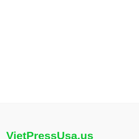
VietPressUsa.us