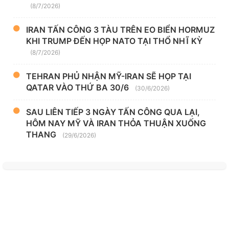
(8/7/2026)
IRAN TẤN CÔNG 3 TÀU TRÊN EO BIỂN HORMUZ
KHI TRUMP ĐẾN HỌP NATO TẠI THỔ NHĨ KỲ
(8/7/2026)
TEHRAN PHỦ NHẬN MỸ-IRAN SẼ HỌP TẠI
QATAR VÀO THỨ BA 30/6
(30/6/2026)
SAU LIÊN TIẾP 3 NGÀY TẤN CÔNG QUA LẠI,
HÔM NAY MỸ VÀ IRAN THỎA THUẬN XUỐNG
THANG
(29/6/2026)