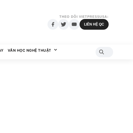
THEO DÕI VIETPRESSUSA:
LIÊN HỆ QC
AY
VĂN HỌC NGHỆ THUẬT