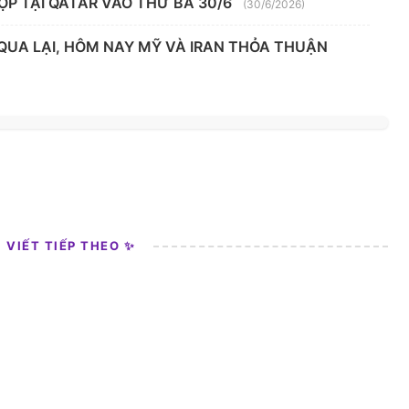
ỌP TẠI QATAR VÀO THỨ BA 30/6
(30/6/2026)
 QUA LẠI, HÔM NAY MỸ VÀ IRAN THỎA THUẬN
I VIẾT TIẾP THEO ✨