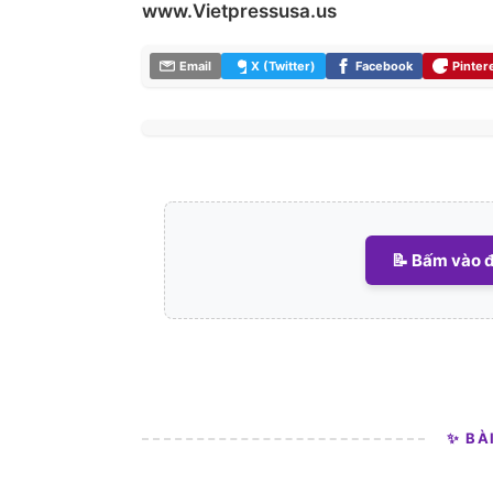
www.Vietpressusa.us
Email
X (Twitter)
Facebook
Pinter
📝 Bấm vào đ
✨ BÀ