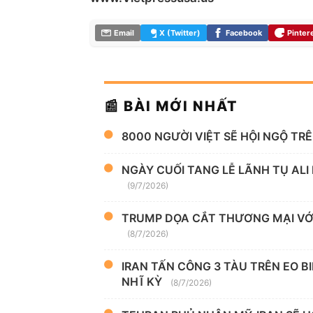
Email
X (Twitter)
Facebook
Pinter
📰 BÀI MỚI NHẤT
8000 NGƯỜI VIỆT SẼ HỘI NGỘ TR
NGÀY CUỐI TANG LỄ LÃNH TỤ ALI
(9/7/2026)
TRUMP DỌA CẮT THƯƠNG MẠI VỚI
(8/7/2026)
IRAN TẤN CÔNG 3 TÀU TRÊN EO B
NHĨ KỲ
(8/7/2026)