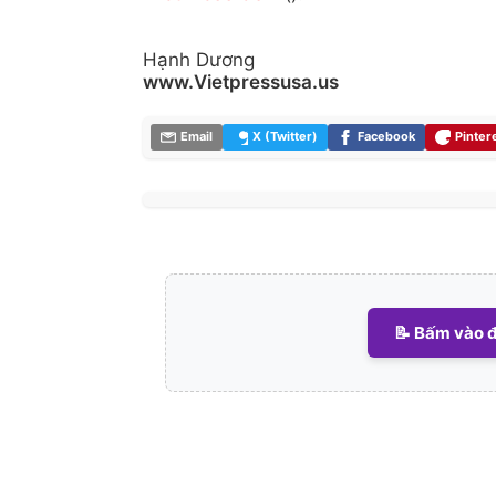
Hạnh Dương
www.Vietpressusa.us
Email
X (Twitter)
Facebook
Pinter
📝 Bấm vào đ