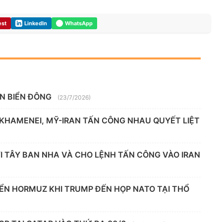
est
LinkedIn
WhatsApp
ÊN BIỂN ĐÔNG
(23/7/2026)
 KHAMENEI, MỸ-IRAN TẤN CÔNG NHAU QUYẾT LIỆT
 TÂY BAN NHA VÀ CHO LỆNH TẤN CÔNG VÀO IRAN
IỂN HORMUZ KHI TRUMP ĐẾN HỌP NATO TẠI THỔ