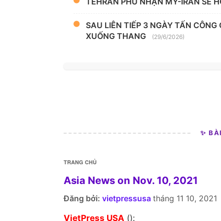
TEHRAN PHỦ NHẬN MỸ-IRAN SẼ H
SAU LIÊN TIẾP 3 NGÀY TẤN CÔNG
XUỐNG THANG
(29/6/2026)
✨ BÀ
TRANG CHỦ
Asia News on Nov. 10, 2021
Đăng bởi:
vietpressusa
tháng 11 10, 2021
VietPress USA
():