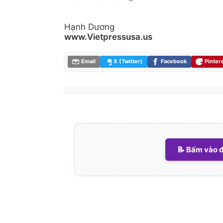
Hạnh Dương
www.Vietpressusa.us
Email
X (Twitter)
Facebook
Pinter
📝 Bấm vào đ