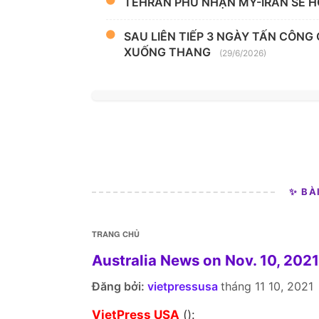
TEHRAN PHỦ NHẬN MỸ-IRAN SẼ H
SAU LIÊN TIẾP 3 NGÀY TẤN CÔNG
XUỐNG THANG
(29/6/2026)
✨ BÀ
TRANG CHỦ
Australia News on Nov. 10, 2021
Đăng bởi:
vietpressusa
tháng 11 10, 2021
VietPress USA
():