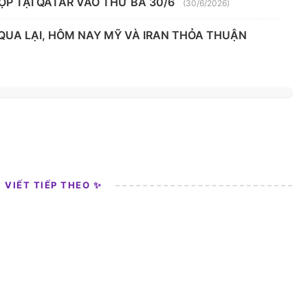
ỌP TẠI QATAR VÀO THỨ BA 30/6
(30/6/2026)
 QUA LẠI, HÔM NAY MỸ VÀ IRAN THỎA THUẬN
I VIẾT TIẾP THEO ✨