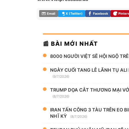
Email
X (Twitter)
Facebook
Pinter
📰 BÀI MỚI NHẤT
8000 NGƯỜI VIỆT SẼ HỘI NGỘ TR
NGÀY CUỐI TANG LỄ LÃNH TỤ ALI
(9/7/2026)
TRUMP DỌA CẮT THƯƠNG MẠI VỚI
(8/7/2026)
IRAN TẤN CÔNG 3 TÀU TRÊN EO B
NHĨ KỲ
(8/7/2026)