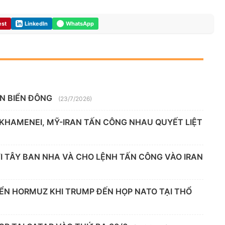
est
LinkedIn
WhatsApp
ÊN BIỂN ĐÔNG
(23/7/2026)
 KHAMENEI, MỸ-IRAN TẤN CÔNG NHAU QUYẾT LIỆT
 TÂY BAN NHA VÀ CHO LỆNH TẤN CÔNG VÀO IRAN
IỂN HORMUZ KHI TRUMP ĐẾN HỌP NATO TẠI THỔ