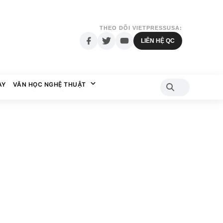
THEO DÕI VIETPRESSUSA:
LIÊN HỆ QC
AY
VĂN HỌC NGHỆ THUẬT