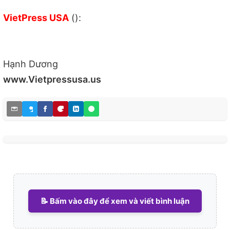
VietPress USA
():
Hạnh Dương
www.Vietpressusa.us
📝 Bấm vào đây để xem và viết bình luận