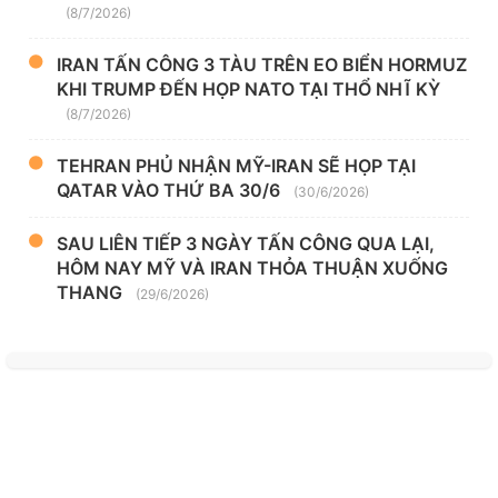
(8/7/2026)
IRAN TẤN CÔNG 3 TÀU TRÊN EO BIỂN HORMUZ
KHI TRUMP ĐẾN HỌP NATO TẠI THỔ NHĨ KỲ
(8/7/2026)
TEHRAN PHỦ NHẬN MỸ-IRAN SẼ HỌP TẠI
QATAR VÀO THỨ BA 30/6
(30/6/2026)
SAU LIÊN TIẾP 3 NGÀY TẤN CÔNG QUA LẠI,
HÔM NAY MỸ VÀ IRAN THỎA THUẬN XUỐNG
THANG
(29/6/2026)