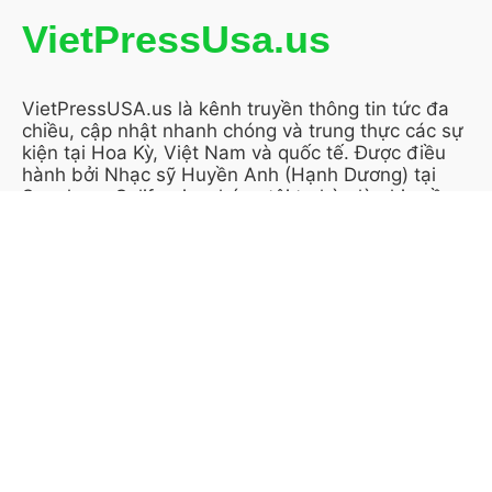
VietPressUsa.us
VietPressUSA.us là kênh truyền thông tin tức đa
chiều, cập nhật nhanh chóng và trung thực các sự
kiện tại Hoa Kỳ, Việt Nam và quốc tế. Được điều
hành bởi Nhạc sỹ Huyền Anh (Hạnh Dương) tại
San Jose, California, chúng tôi tự hào là nhịp cầu
thông tin tin cậy, gắn kết cộng đồng người Việt
trên toàn cầu.
KẾT NỐI VỚI CHÚNG TÔI
THÔNG TIN TRANG
Giới thiệu (About Us)