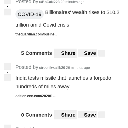
Posted by
u/BoGaN223
20 minutes ago
•
Billionaires' wealth rises to $10.2
COVID-19
trillion amid Covid crisis
theguardian.com/busine...
5 Comments
Share
Save
Posted by
u/roonilwazlib20
26 minutes ago
•
India tests missile that launches a torpedo
hundreds of miles away
edition.cnn.com/2020/1...
0 Comments
Share
Save