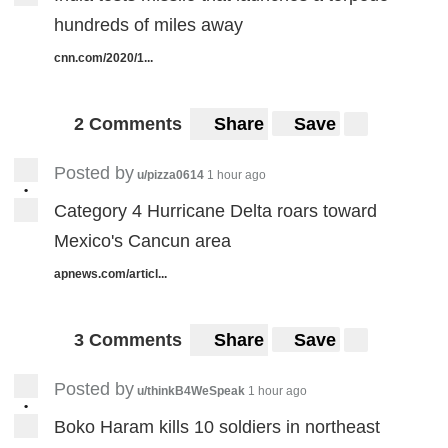
hundreds of miles away
cnn.com/2020/1...
2 Comments
Share
Save
Posted by
u/pizza0614
1 hour ago
•
Category 4 Hurricane Delta roars toward
Mexico's Cancun area
apnews.com/articl...
3 Comments
Share
Save
Posted by
u/thinkB4WeSpeak
1 hour ago
•
Boko Haram kills 10 soldiers in northeast