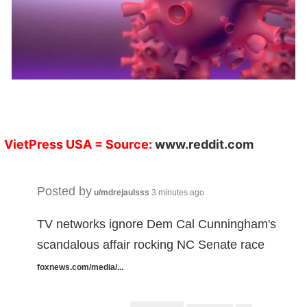
VietPress USA
= Source:
www.reddit.com
Posted by
u/mdrejaulsss
3 minutes ago
TV networks ignore Dem Cal Cunningham's
scandalous affair rocking NC Senate race
foxnews.com/media/...