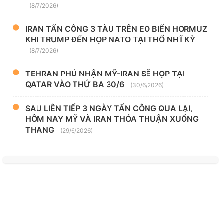
(8/7/2026)
IRAN TẤN CÔNG 3 TÀU TRÊN EO BIỂN HORMUZ
KHI TRUMP ĐẾN HỌP NATO TẠI THỔ NHĨ KỲ
(8/7/2026)
TEHRAN PHỦ NHẬN MỸ-IRAN SẼ HỌP TẠI
QATAR VÀO THỨ BA 30/6
(30/6/2026)
SAU LIÊN TIẾP 3 NGÀY TẤN CÔNG QUA LẠI,
HÔM NAY MỸ VÀ IRAN THỎA THUẬN XUỐNG
THANG
(29/6/2026)