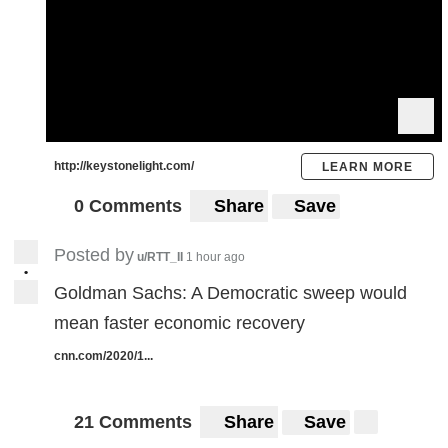
http://keystonelight.com/
LEARN MORE
0 Comments
Share
Save
Posted by
u/RTT_II
1 hour ago
•
Goldman Sachs: A Democratic sweep would
mean faster economic recovery
cnn.com/2020/1...
21 Comments
Share
Save