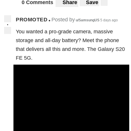
0 Comments
Share
Save
PROMOTED
Posted by
•
u/SamsungUS
5 days ago
•
You wanted a pro-grade camera, massive
storage and all-day battery? Meet the phone
that delivers all this and more. The Galaxy S20
FE 5G.