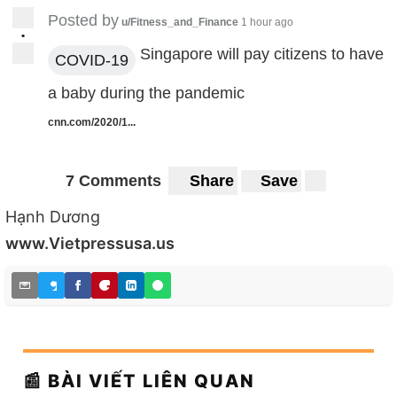
Posted by
u/Fitness_and_Finance
1 hour ago
•
Singapore will pay citizens to have
COVID-19
a baby during the pandemic
cnn.com/2020/1...
7 Comments
Share
Save
Hạnh Dương
www.Vietpressusa.us
📰 BÀI VIẾT LIÊN QUAN