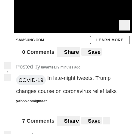
SAMSUNG.COM
LEARN MORE
0 Comments
Share
Save
Posted by
u/vanteal
9 minutes ago
•
In late-night tweets, Trump
COVID-19
changes course on coronavirus relief talks
yahoo.com/gma/tr...
7 Comments
Share
Save