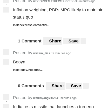
Posted by
u/GEORGEMATHEWEXPRESS
38 minutes ago
•
Inflation weighing, RBI’s MPC likely to maintain
status quo
indianexpress.com/articl...
1 Comment
Share
Save
Posted by
u/azam_ilias
39 minutes ago
•
Booya
indiatoday.in/techno...
0 Comments
Share
Save
Posted by
u/mrbojanglez69
41 minutes ago
•
India tests missile that launches a torpedo