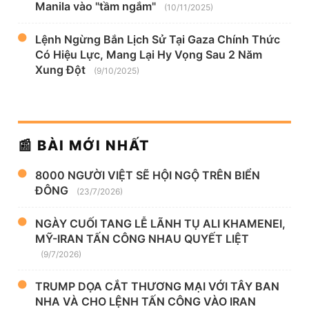
Manila vào "tầm ngắm"
(10/11/2025)
Lệnh Ngừng Bắn Lịch Sử Tại Gaza Chính Thức
Có Hiệu Lực, Mang Lại Hy Vọng Sau 2 Năm
Xung Đột
(9/10/2025)
📰 BÀI MỚI NHẤT
8000 NGƯỜI VIỆT SẼ HỘI NGỘ TRÊN BIỂN
ĐÔNG
(23/7/2026)
NGÀY CUỐI TANG LỄ LÃNH TỤ ALI KHAMENEI,
MỸ-IRAN TẤN CÔNG NHAU QUYẾT LIỆT
(9/7/2026)
TRUMP DỌA CẮT THƯƠNG MẠI VỚI TÂY BAN
NHA VÀ CHO LỆNH TẤN CÔNG VÀO IRAN