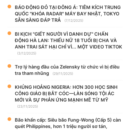
BÁO ĐỘNG ĐỎ TẠI ĐÔNG Á: TIÊM KÍCH TRUNG
QUỐC "KHÓA RADAR" MÁY BAY NHẬT, TOKYO
SẴN SÀNG ĐÁP TRẢ
(7/12/2025)
BI KỊCH "GIẾT NGƯỜI VÌ DANH DỰ" CHẤN
ĐỘNG HÀ LAN: THIẾU NỮ 18 TUỔI BỊ CHA VÀ
ANH TRAI SÁT HẠI CHỈ VÌ... MỘT VIDEO TIKTOK
(3/12/2025)
Trợ lý hàng đầu của Zelensky từ chức vì bị điều
tra tham nhũng
(29/11/2025)
KHỦNG HOẢNG NIGERIA: HƠN 300 HỌC SINH
CÔNG GIÁO BỊ BẮT CÓC—LÀN SÓNG TỘI ÁC
MỚI VÀ SỰ PHẢN ỨNG MẠNH MẼ TỪ MỸ
(23/11/2025)
Bão khẩn cấp: Siêu bão Fung-Wong (Cấp 5) càn
quét Philippines, hơn 1 triệu người sơ tán,