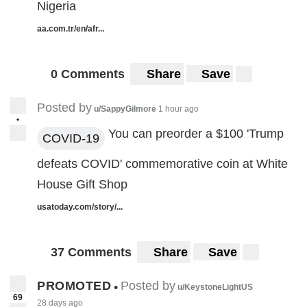
Nigeria
aa.com.tr/en/afr...
0 Comments
Share
Save
Posted by
u/SappyGilmore
1 hour ago
•
You can preorder a $100 'Trump
COVID-19
defeats COVID' commemorative coin at White
House Gift Shop
usatoday.com/story/...
37 Comments
Share
Save
PROMOTED
Posted by
•
u/KeystoneLightUS
69
28 days ago