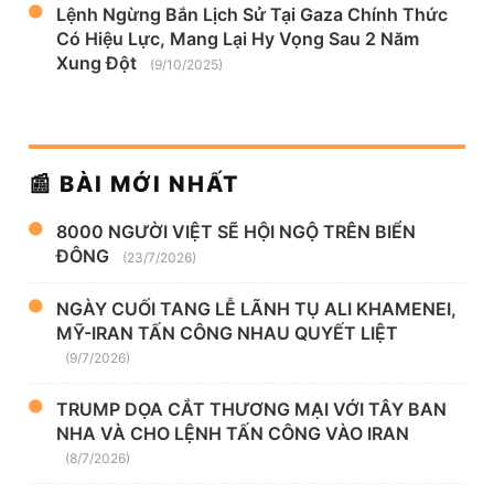
Lệnh Ngừng Bắn Lịch Sử Tại Gaza Chính Thức
Có Hiệu Lực, Mang Lại Hy Vọng Sau 2 Năm
Xung Đột
(9/10/2025)
📰 BÀI MỚI NHẤT
8000 NGƯỜI VIỆT SẼ HỘI NGỘ TRÊN BIỂN
ĐÔNG
(23/7/2026)
NGÀY CUỐI TANG LỄ LÃNH TỤ ALI KHAMENEI,
MỸ-IRAN TẤN CÔNG NHAU QUYẾT LIỆT
(9/7/2026)
TRUMP DỌA CẮT THƯƠNG MẠI VỚI TÂY BAN
NHA VÀ CHO LỆNH TẤN CÔNG VÀO IRAN
(8/7/2026)