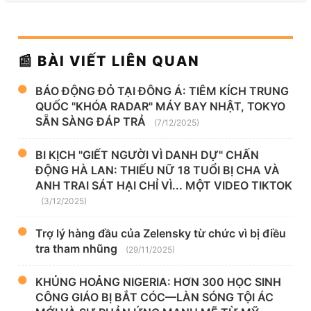
📰 BÀI VIẾT LIÊN QUAN
BÁO ĐỘNG ĐỎ TẠI ĐÔNG Á: TIÊM KÍCH TRUNG
QUỐC "KHÓA RADAR" MÁY BAY NHẬT, TOKYO
SẴN SÀNG ĐÁP TRẢ
(7/12/2025)
BI KỊCH "GIẾT NGƯỜI VÌ DANH DỰ" CHẤN
ĐỘNG HÀ LAN: THIẾU NỮ 18 TUỔI BỊ CHA VÀ
ANH TRAI SÁT HẠI CHỈ VÌ... MỘT VIDEO TIKTOK
(3/12/2025)
Trợ lý hàng đầu của Zelensky từ chức vì bị điều
tra tham nhũng
(29/11/2025)
KHỦNG HOẢNG NIGERIA: HƠN 300 HỌC SINH
CÔNG GIÁO BỊ BẮT CÓC—LÀN SÓNG TỘI ÁC