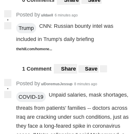
0 Comments
Share
Save
Posted by
u/idaell
6 minutes ago
•
CNN: Russian bounty intel was
Trump
included in Trump's daily briefing
thehill.com/homene...
1 Comment
Share
Save
Posted by
u/DoremusJessup
8 minutes ago
•
Unpaid salaries, mask shortages,
COVID-19
threats from patients' families -- doctors across
Iraq are cracking under such conditions, just as
they face a long-feared spike in coronavirus