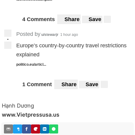
4 Comments
Share
Save
Posted by
u/stewarjr
1 hour ago
•
Europe’s country-by-country travel restrictions
explained
politico.eu/articl...
1 Comment
Share
Save
Hạnh Dương
www.Vietpressusa.us