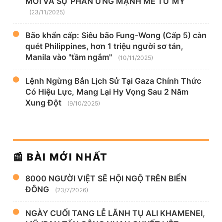
MỚI VÀ SỰ PHẢN ỨNG MẠNH MẼ TỪ MỸ
(23/11/2025)
Bão khẩn cấp: Siêu bão Fung-Wong (Cấp 5) càn
quét Philippines, hơn 1 triệu người sơ tán,
Manila vào "tầm ngắm"
(10/11/2025)
Lệnh Ngừng Bắn Lịch Sử Tại Gaza Chính Thức
Có Hiệu Lực, Mang Lại Hy Vọng Sau 2 Năm
Xung Đột
(9/10/2025)
📰 BÀI MỚI NHẤT
8000 NGƯỜI VIỆT SẼ HỘI NGỘ TRÊN BIỂN
ĐÔNG
(23/7/2026)
NGÀY CUỐI TANG LỄ LÃNH TỤ ALI KHAMENEI,