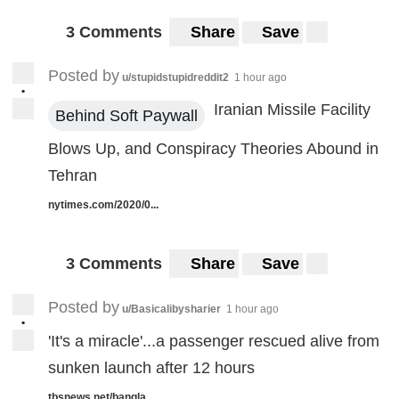
3 Comments
Share
Save
Posted by
u/stupidstupidreddit2
1 hour ago
•
Iranian Missile Facility
Behind Soft Paywall
Blows Up, and Conspiracy Theories Abound in
Tehran
nytimes.com/2020/0...
3 Comments
Share
Save
Posted by
u/Basicalibysharier
1 hour ago
•
'It's a miracle'...a passenger rescued alive from
sunken launch after 12 hours
tbsnews.net/bangla...