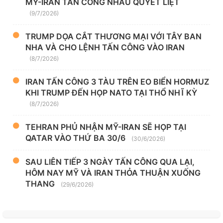
MỸ-IRAN TẤN CÔNG NHAU QUYẾT LIỆT
(9/7/2026)
TRUMP DỌA CẮT THƯƠNG MẠI VỚI TÂY BAN
NHA VÀ CHO LỆNH TẤN CÔNG VÀO IRAN
(8/7/2026)
IRAN TẤN CÔNG 3 TÀU TRÊN EO BIỂN HORMUZ
KHI TRUMP ĐẾN HỌP NATO TẠI THỔ NHĨ KỲ
(8/7/2026)
TEHRAN PHỦ NHẬN MỸ-IRAN SẼ HỌP TẠI
QATAR VÀO THỨ BA 30/6
(30/6/2026)
SAU LIÊN TIẾP 3 NGÀY TẤN CÔNG QUA LẠI,
HÔM NAY MỸ VÀ IRAN THỎA THUẬN XUỐNG
THANG
(29/6/2026)