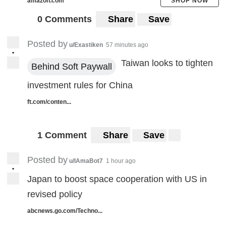
amazon.com
SHOP NOW
0 Comments
Share
Save
Posted by
u/Exastiken
57 minutes ago
•
Taiwan looks to tighten
Behind Soft Paywall
investment rules for China
ft.com/conten...
1 Comment
Share
Save
Posted by
u/IAmaBot7
1 hour ago
•
Japan to boost space cooperation with US in
revised policy
abcnews.go.com/Techno...