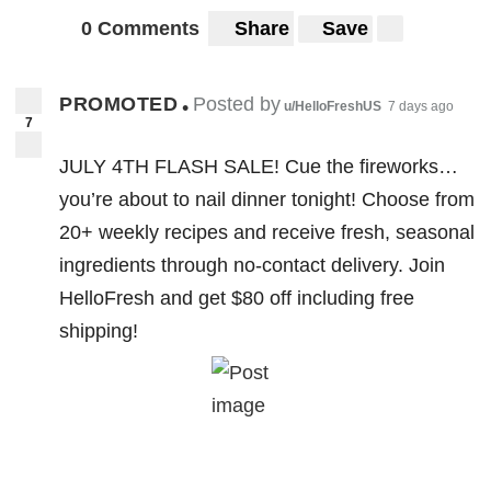
0 Comments
Share
Save
PROMOTED
Posted by
•
u/HelloFreshUS
7 days ago
7
JULY 4TH FLASH SALE! Cue the fireworks…
you’re about to nail dinner tonight! Choose from
20+ weekly recipes and receive fresh, seasonal
ingredients through no-contact delivery. Join
HelloFresh and get $80 off including free
shipping!