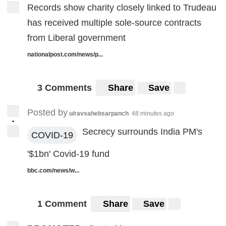
Records show charity closely linked to Trudeau
has received multiple sole-source contracts
from Liberal government
nationalpost.com/news/p...
3 Comments
Share
Save
Posted by
u/ravsahebsarpanch
48 minutes ago
•
Secrecy surrounds India PM's
COVID-19
'$1bn' Covid-19 fund
bbc.com/news/w...
1 Comment
Share
Save