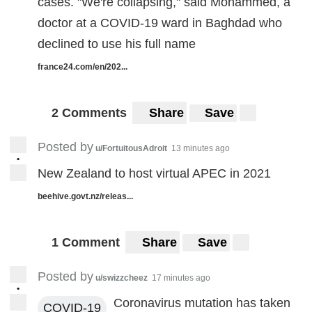
cases. "We're collapsing," said Mohammed, a
doctor at a COVID-19 ward in Baghdad who
declined to use his full name
france24.com/en/202...
2 Comments
Share
Save
Posted by
u/FortuitousAdroit
13 minutes ago
•
New Zealand to host virtual APEC in 2021
beehive.govt.nz/releas...
1 Comment
Share
Save
Posted by
u/swizzcheez
17 minutes ago
•
Coronavirus mutation has taken
COVID-19