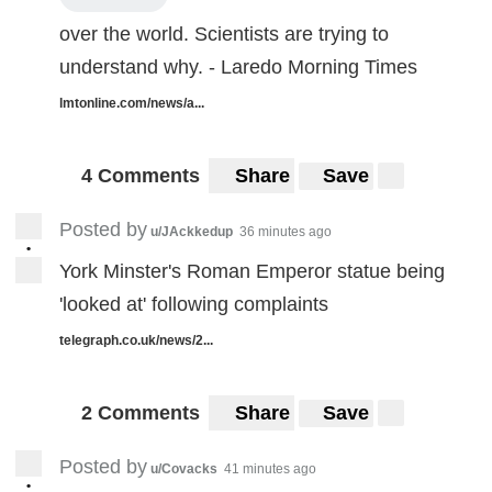
over the world. Scientists are trying to
understand why. - Laredo Morning Times
lmtonline.com/news/a...
4 Comments
Share
Save
Posted by
u/JAckkedup
36 minutes ago
•
York Minster's Roman Emperor statue being
'looked at' following complaints
telegraph.co.uk/news/2...
2 Comments
Share
Save
Posted by
u/Covacks
41 minutes ago
•