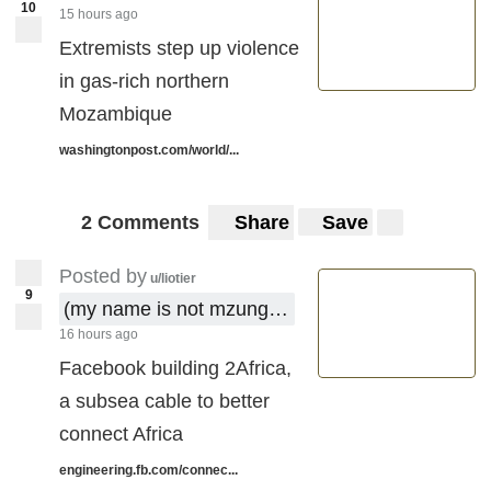
10
15 hours ago
Extremists step up violence
in gas-rich northern
Mozambique
washingtonpost.com/world/...
2 Comments
Share
Save
Posted by
u/liotier
9
(my name is not mzungu !)
16 hours ago
Facebook building 2Africa,
a subsea cable to better
connect Africa
engineering.fb.com/connec...