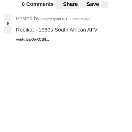
0 Comments
Share
Save
Posted by
u/fighterpilot101
12 hours ago
6
Rooikat - 1980s South African AFV
youtu.be/QwXCB8...