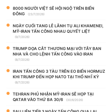
8000 NGƯỜI VIỆT SẼ HỘI NGỘ TRÊN BIỂN
ĐÔNG
(23/7/2026)
NGÀY CUỐI TANG LỄ LÃNH TỤ ALI KHAMENEI,
MỸ-IRAN TẤN CÔNG NHAU QUYẾT LIỆT
(9/7/2026)
TRUMP DỌA CẮT THƯƠNG MẠI VỚI TÂY BAN
NHA VÀ CHO LỆNH TẤN CÔNG VÀO IRAN
(8/7/2026)
IRAN TẤN CÔNG 3 TÀU TRÊN EO BIỂN HORMUZ
KHI TRUMP ĐẾN HỌP NATO TẠI THỔ NHĨ KỲ
(8/7/2026)
TEHRAN PHỦ NHẬN MỸ-IRAN SẼ HỌP TẠI
QATAR VÀO THỨ BA 30/6
(30/6/2026)
SAU LIÊN TIẾP 3 NGÀY TẤN CÔNG QUA LẠI,