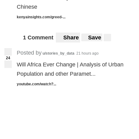
Chinese
kenyainsights.com/greed-...
1 Comment
Share
Save
Posted by
u/stories_by_data
21 hours ago
24
Will Africa Ever Change | Analysis of Urban
Population and other Paramet...
youtube.com/watch?...