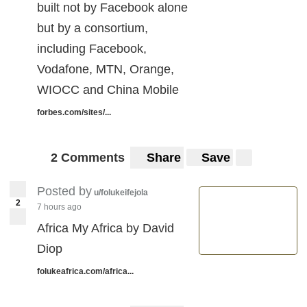
built not by Facebook alone
but by a consortium,
including Facebook,
Vodafone, MTN, Orange,
WIOCC and China Mobile
forbes.com/sites/...
2 Comments
Share
Save
Posted by
u/folukeifejola
2
7 hours ago
Africa My Africa by David
Diop
folukeafrica.com/africa...