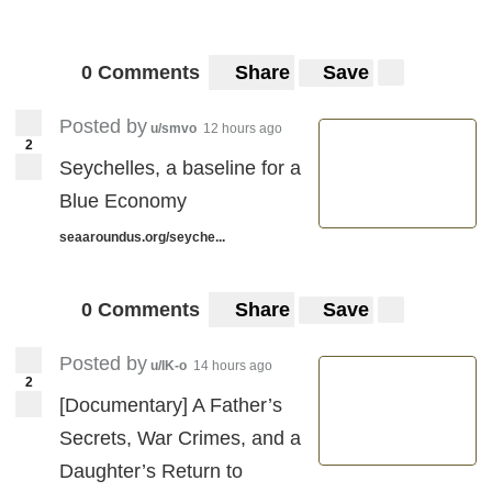
0 Comments
Share
Save
Posted by
u/smvo
12 hours ago
2
Seychelles, a baseline for a
Blue Economy
seaaroundus.org/seyche...
0 Comments
Share
Save
Posted by
u/IK-o
14 hours ago
2
[Documentary] A Father’s
Secrets, War Crimes, and a
Daughter’s Return to