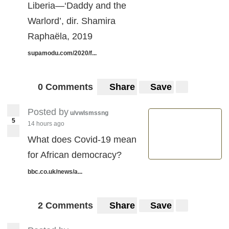
Liberia—‘Daddy and the
Warlord’, dir. Shamira
Raphaëla, 2019
supamodu.com/2020/f...
0 Comments
Share
Save
Posted by
u/vwlsmssng
5
14 hours ago
What does Covid-19 mean
for African democracy?
bbc.co.uk/news/a...
2 Comments
Share
Save