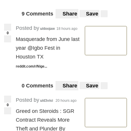
9 Comments
Share
Save
Posted by
u/doojaw
18 hours ago
0
Masquerade from June last
year @Igbo Fest in
Houston TX
reddit.com/r/Nige...
0 Comments
Share
Save
Posted by
u/d3visi
20 hours ago
0
Greed on Steroids : SGR
Contract Reveals More
Theft and Plunder By