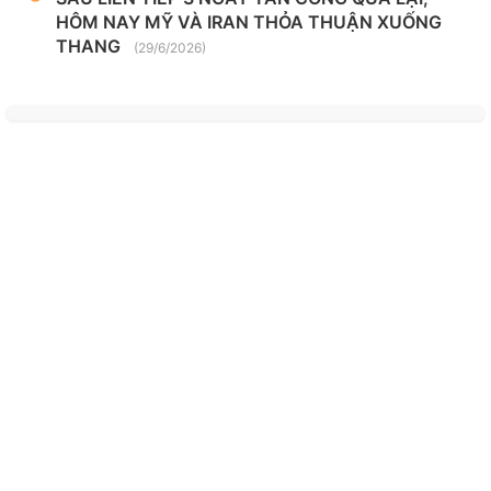
HÔM NAY MỸ VÀ IRAN THỎA THUẬN XUỐNG
THANG
(29/6/2026)