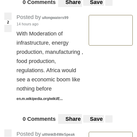
0 Comments
Share
Save
Posted by
u/longwaters99
2
14 hours ago
With Moderation of
infrastructure, energy
production, manufacturing ,
food production,
regulations. Africa would
see a economic boom like
nothing before
en.m.wikipedia.org/wiki/E...
0 Comments
Share
Save
Posted by
u/thinkB4WeSpeak