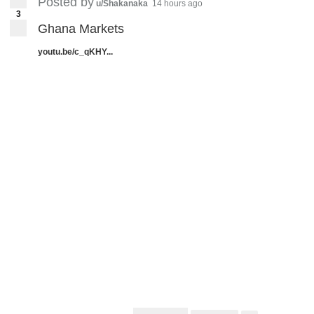
Posted by
u/Shakanaka
14 hours ago
3
Ghana Markets
youtu.be/c_qKHY...