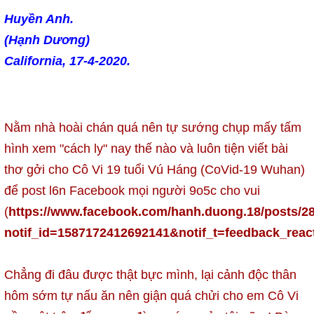
Huyền Anh.
(Hạnh Dương)
California, 17-4-2020.
Nằm nhà hoài chán quá nên tự sướng chụp mấy tấm
hình xem "cách ly" nay thế nào và luôn tiện viết bài
thơ gởi cho Cô Vi 19 tuổi Vú Háng (CoVid-19 Wuhan)
để post l6n Facebook mọi người 9o5c cho vui
(
https://www.facebook.com/hanh.duong.18/posts/
notif_id=1587172412692141&notif_t=feedback_reac
Chẳng đi đâu được thật bực mình, lại cảnh độc thân
hôm sớm tự nấu ăn nên giận quá chửi cho em Cô Vi