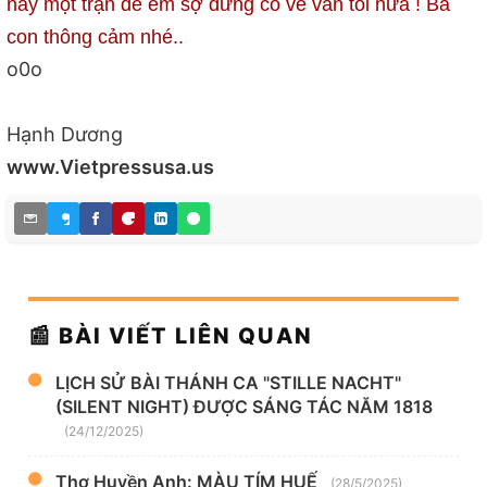
nầy một trận để em sợ đừng có ve vản tôi nữa ! Bà
con thông cảm nhé..
o0o
Hạnh Dương
www.Vietpressusa.us
📰 BÀI VIẾT LIÊN QUAN
LỊCH SỬ BÀI THÁNH CA "STILLE NACHT"
(SILENT NIGHT) ĐƯỢC SÁNG TÁC NĂM 1818
(24/12/2025)
Thơ Huyền Anh: MÀU TÍM HUẾ
(28/5/2025)