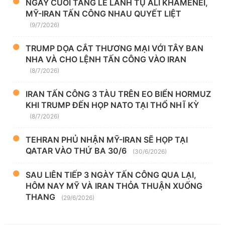
NGÀY CUỐI TANG LỄ LÃNH TỤ ALI KHAMENEI,
MỸ-IRAN TẤN CÔNG NHAU QUYẾT LIỆT
(9/7/2026)
TRUMP DỌA CẮT THƯƠNG MẠI VỚI TÂY BAN
NHA VÀ CHO LỆNH TẤN CÔNG VÀO IRAN
(8/7/2026)
IRAN TẤN CÔNG 3 TÀU TRÊN EO BIỂN HORMUZ
KHI TRUMP ĐẾN HỌP NATO TẠI THỔ NHĨ KỲ
(8/7/2026)
TEHRAN PHỦ NHẬN MỸ-IRAN SẼ HỌP TẠI
QATAR VÀO THỨ BA 30/6
(30/6/2026)
SAU LIÊN TIẾP 3 NGÀY TẤN CÔNG QUA LẠI,
HÔM NAY MỸ VÀ IRAN THỎA THUẬN XUỐNG
THANG
(29/6/2026)