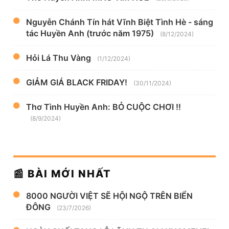
Nguyễn Chánh Tín hát Vĩnh Biệt Tình Hè - sáng
tác Huyền Anh (trước năm 1975)
(8/12/2024)
Hỏi Lá Thu Vàng
(1/12/2024)
GIẢM GIÁ BLACK FRIDAY!
(30/11/2024)
Thơ Tình Huyền Anh: BỎ CUỘC CHƠI !!
(8/9/2024)
📰 BÀI MỚI NHẤT
8000 NGƯỜI VIỆT SẼ HỘI NGỘ TRÊN BIỂN
ĐÔNG
(23/7/2026)