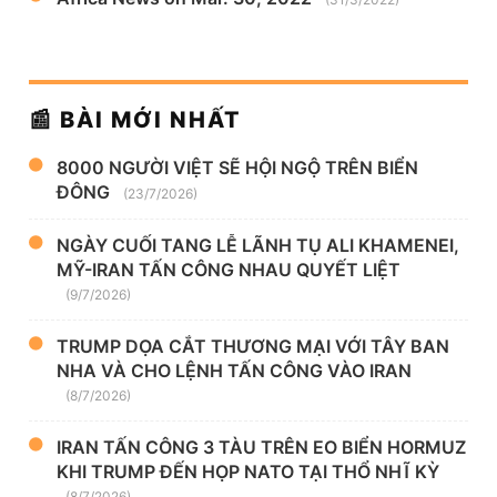
📰 BÀI MỚI NHẤT
8000 NGƯỜI VIỆT SẼ HỘI NGỘ TRÊN BIỂN
ĐÔNG
(23/7/2026)
NGÀY CUỐI TANG LỄ LÃNH TỤ ALI KHAMENEI,
MỸ-IRAN TẤN CÔNG NHAU QUYẾT LIỆT
(9/7/2026)
TRUMP DỌA CẮT THƯƠNG MẠI VỚI TÂY BAN
NHA VÀ CHO LỆNH TẤN CÔNG VÀO IRAN
(8/7/2026)
IRAN TẤN CÔNG 3 TÀU TRÊN EO BIỂN HORMUZ
KHI TRUMP ĐẾN HỌP NATO TẠI THỔ NHĨ KỲ
(8/7/2026)