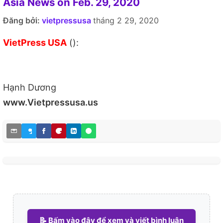
Asia News on Feb. 29, 2020
Đăng bởi:
vietpressusa
tháng 2 29, 2020
VietPress USA
():
Hạnh Dương
www.Vietpressusa.us
📝 Bấm vào đây để xem và viết bình luận