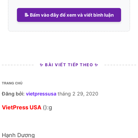
📝 Bấm vào đây để xem và viết bình luận
✨ BÀI VIẾT TIẾP THEO ✨
TRANG CHỦ
Đăng bởi:
vietpressusa
tháng 2 29, 2020
VietPress USA
():g
Hạnh Dương