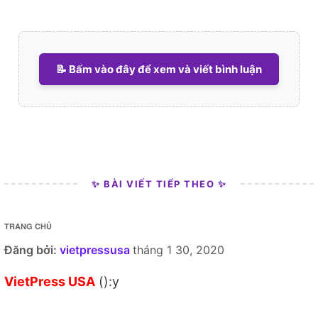
📝 Bấm vào đây để xem và viết bình luận
✨ BÀI VIẾT TIẾP THEO ✨
TRANG CHỦ
Đăng bởi:
vietpressusa
tháng 1 30, 2020
VietPress USA
():y