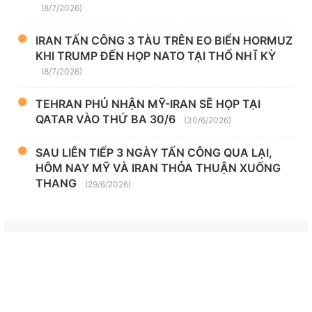
(8/7/2026)
IRAN TẤN CÔNG 3 TÀU TRÊN EO BIỂN HORMUZ
KHI TRUMP ĐẾN HỌP NATO TẠI THỔ NHĨ KỲ
(8/7/2026)
TEHRAN PHỦ NHẬN MỸ-IRAN SẼ HỌP TẠI
QATAR VÀO THỨ BA 30/6
(30/6/2026)
SAU LIÊN TIẾP 3 NGÀY TẤN CÔNG QUA LẠI,
HÔM NAY MỸ VÀ IRAN THỎA THUẬN XUỐNG
THANG
(29/6/2026)