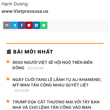
Hạnh Dương
www.Vietpressusa.us
📰 BÀI MỚI NHẤT
8000 NGƯỜI VIỆT SẼ HỘI NGỘ TRÊN BIỂN
ĐÔNG
(23/7/2026)
NGÀY CUỐI TANG LỄ LÃNH TỤ ALI KHAMENEI,
MỸ-IRAN TẤN CÔNG NHAU QUYẾT LIỆT
(9/7/2026)
TRUMP DỌA CẮT THƯƠNG MẠI VỚI TÂY BAN
NHA VÀ CHO LỆNH TẤN CÔNG VÀO IRAN