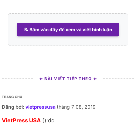
📝 Bấm vào đây để xem và viết bình luận
✨ BÀI VIẾT TIẾP THEO ✨
TRANG CHỦ
Đăng bởi:
vietpressusa
tháng 7 08, 2019
VietPress USA
():dd