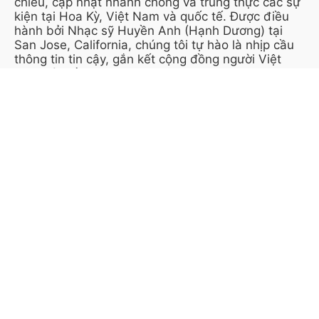
chiều, cập nhật nhanh chóng và trung thực các sự
kiện tại Hoa Kỳ, Việt Nam và quốc tế. Được điều
hành bởi Nhạc sỹ Huyền Anh (Hạnh Dương) tại
San Jose, California, chúng tôi tự hào là nhịp cầu
thông tin tin cậy, gắn kết cộng đồng người Việt
trên toàn cầu.
KẾT NỐI VỚI CHÚNG TÔI
THÔNG TIN TRANG
Giới thiệu (About Us)
Liên Hệ
Sơ đồ trang (Sitemap)
PHÁP LÝ & BẢO MẬT