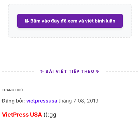
📝 Bấm vào đây để xem và viết bình luận
✨ BÀI VIẾT TIẾP THEO ✨
TRANG CHỦ
Đăng bởi:
vietpressusa
tháng 7 08, 2019
VietPress USA
():gg