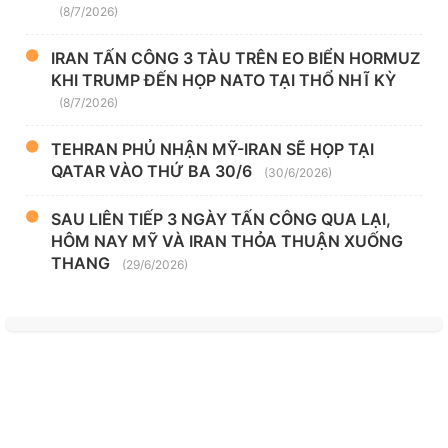
(8/7/2026)
IRAN TẤN CÔNG 3 TÀU TRÊN EO BIỂN HORMUZ
KHI TRUMP ĐẾN HỌP NATO TẠI THỔ NHĨ KỲ
(8/7/2026)
TEHRAN PHỦ NHẬN MỸ-IRAN SẼ HỌP TẠI
QATAR VÀO THỨ BA 30/6
(30/6/2026)
SAU LIÊN TIẾP 3 NGÀY TẤN CÔNG QUA LẠI,
HÔM NAY MỸ VÀ IRAN THỎA THUẬN XUỐNG
THANG
(29/6/2026)