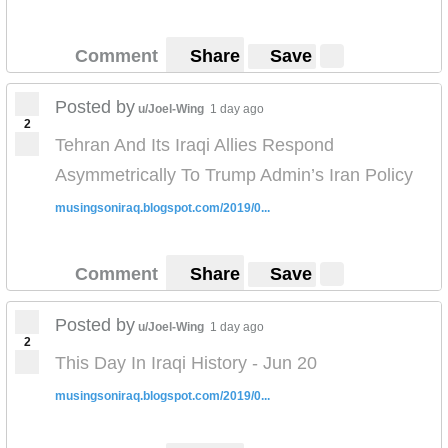
Comment
Share
Save
Posted by
u/Joel-Wing
1 day ago
2
Tehran And Its Iraqi Allies Respond
Asymmetrically To Trump Admin’s Iran Policy
musingsoniraq.blogspot.com/2019/0...
Comment
Share
Save
Posted by
u/Joel-Wing
1 day ago
2
This Day In Iraqi History - Jun 20
musingsoniraq.blogspot.com/2019/0...