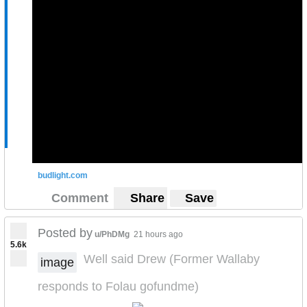
budlight.com
Comment
Share
Save
Posted by
u/PhDMg
21 hours ago
5.6k
Well said Drew (Former Wallaby
image
responds to Folau gofundme)