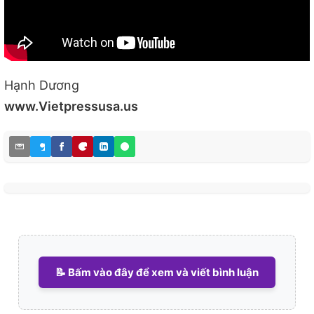
Hạnh Dương
www.Vietpressusa.us
📝 Bấm vào đây để xem và viết bình luận