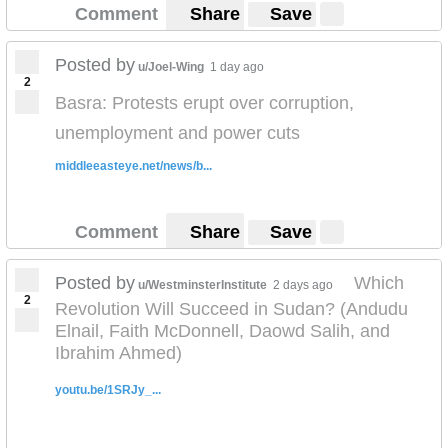
Comment
Share
Save
Posted by
u/Joel-Wing
1 day ago
2
Basra: Protests erupt over corruption,
unemployment and power cuts
middleeasteye.net/news/b...
Comment
Share
Save
Posted by
Which
u/WestminsterInstitute
2 days ago
2
Revolution Will Succeed in Sudan? (Andudu
Elnail, Faith McDonnell, Daowd Salih, and
Ibrahim Ahmed)
youtu.be/1SRJy_...