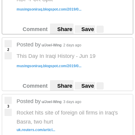
musingsoniraq.blogspot.com/2019/0...
Comment
Share
Save
Posted by
u/Joel-Wing
2 days ago
2
This Day In Iraqi History - Jun 19
musingsoniraq.blogspot.com/2019/0...
Comment
Share
Save
Posted by
u/Joel-Wing
3 days ago
3
Rocket hits site of foreign oil firms in Iraq's
Basra, two hurt
uk.reuters.com/articl...