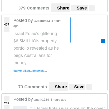
379 Comments
Share
Save
Posted by
u/Jagtom83
4 hours
407
ago
Israel Folau's glittering
$6.5MILLION property
portfolio revealed as he
begs Australians for
money
dailymail.co.uk/news/a...
73 Comments
Share
Save
Posted by
u/nath1234
4 hours ago
202
TIL Israel Folau was once on the cover