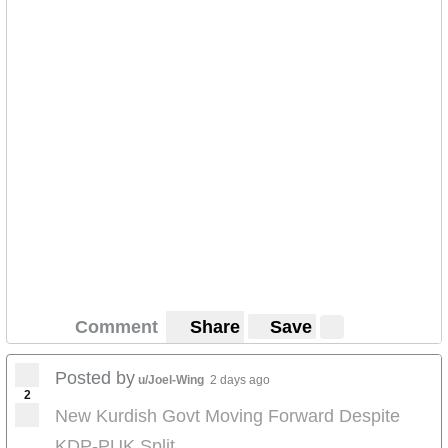
Comment
Share
Save
Posted by
u/Joel-Wing
2 days ago
2
New Kurdish Govt Moving Forward Despite
KDP-PUK Split