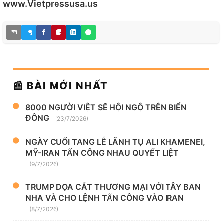
www.Vietpressusa.us
📰 BÀI MỚI NHẤT
8000 NGƯỜI VIỆT SẼ HỘI NGỘ TRÊN BIỂN
ĐÔNG
(23/7/2026)
NGÀY CUỐI TANG LỄ LÃNH TỤ ALI KHAMENEI,
MỸ-IRAN TẤN CÔNG NHAU QUYẾT LIỆT
(9/7/2026)
TRUMP DỌA CẮT THƯƠNG MẠI VỚI TÂY BAN
NHA VÀ CHO LỆNH TẤN CÔNG VÀO IRAN
(8/7/2026)