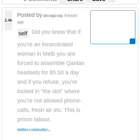
Posted by
u/cragcrag
9 hours
2.4k
ago
Did you know that if
self
you’re an incarcerated
woman in Melb you are
forced to assemble Qantas
headsets for $5.50 a day
and if you refuse, you’re
locked in “the slot” where
you’re not allowed phone-
calls, fresh air etc. This is
prison labour.
twitter.com/sallyr...