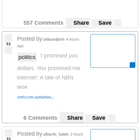
557 Comments
Share
Save
Posted by
u/dazedjosh
4 hours
53
ago
'I promised you
politics
dollars. You promised me
internet': A tale of NBN
woe
smh.com.au/nation...
6 Comments
Share
Save
Posted by
u/Darth_Sabin
2 hours
33