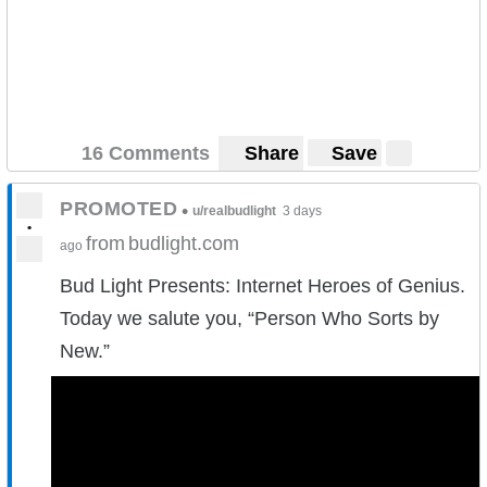
16 Comments
Share
Save
PROMOTED
•
u/realbudlight
3 days
•
from
budlight.com
ago
Bud Light Presents: Internet Heroes of Genius.
Today we salute you, “Person Who Sorts by
New.”