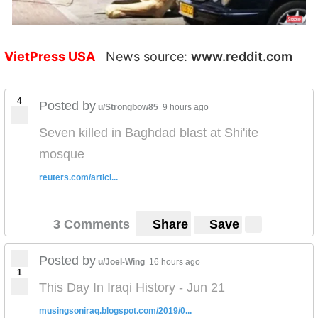
VietPress USA
News source:
www.reddit.com
4
Posted by
u/Strongbow85
9 hours ago
Seven killed in Baghdad blast at Shi'ite
mosque
reuters.com/articl...
3 Comments
Share
Save
Posted by
u/Joel-Wing
16 hours ago
1
This Day In Iraqi History - Jun 21
musingsoniraq.blogspot.com/2019/0...