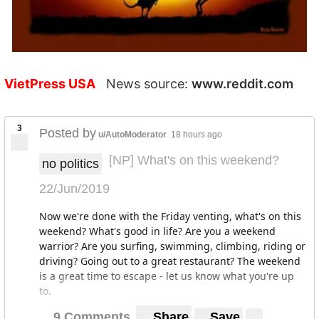
VietPress USA
News source:
www.reddit.com
3
Posted by
u/AutoModerator
18 hours ago
[NP] What's on this weekend?
no politics
22/Jun/2019
Now we're done with the Friday venting, what's on this
weekend? What's good in life? Are you a weekend
warrior? Are you surfing, swimming, climbing, riding or
driving? Going out to a great restaurant? The weekend
is a great time to escape - let us know what you're up
to.
9 Comments
Share
Save