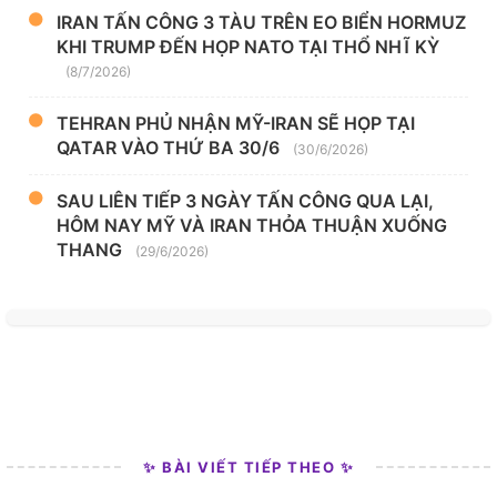
IRAN TẤN CÔNG 3 TÀU TRÊN EO BIỂN HORMUZ
KHI TRUMP ĐẾN HỌP NATO TẠI THỔ NHĨ KỲ
(8/7/2026)
TEHRAN PHỦ NHẬN MỸ-IRAN SẼ HỌP TẠI
QATAR VÀO THỨ BA 30/6
(30/6/2026)
SAU LIÊN TIẾP 3 NGÀY TẤN CÔNG QUA LẠI,
HÔM NAY MỸ VÀ IRAN THỎA THUẬN XUỐNG
THANG
(29/6/2026)
✨ BÀI VIẾT TIẾP THEO ✨