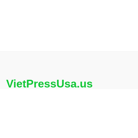
VietPressUsa.us
VietPressUSA.us là kênh truyền thông tin tức đa
chiều, cập nhật nhanh chóng và trung thực các sự
kiện tại Hoa Kỳ, Việt Nam và quốc tế. Được điều
hành bởi Nhạc sỹ Huyền Anh (Hạnh Dương) tại
San Jose, California, chúng tôi tự hào là nhịp cầu
thông tin tin cậy, gắn kết cộng đồng người Việt