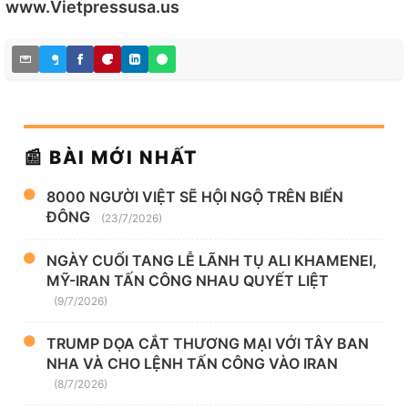
www.Vietpressusa.us
📰 BÀI MỚI NHẤT
8000 NGƯỜI VIỆT SẼ HỘI NGỘ TRÊN BIỂN
ĐÔNG
(23/7/2026)
NGÀY CUỐI TANG LỄ LÃNH TỤ ALI KHAMENEI,
MỸ-IRAN TẤN CÔNG NHAU QUYẾT LIỆT
(9/7/2026)
TRUMP DỌA CẮT THƯƠNG MẠI VỚI TÂY BAN
NHA VÀ CHO LỆNH TẤN CÔNG VÀO IRAN
(8/7/2026)