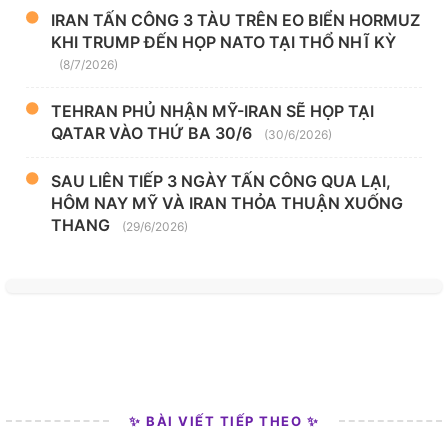
IRAN TẤN CÔNG 3 TÀU TRÊN EO BIỂN HORMUZ
KHI TRUMP ĐẾN HỌP NATO TẠI THỔ NHĨ KỲ
(8/7/2026)
TEHRAN PHỦ NHẬN MỸ-IRAN SẼ HỌP TẠI
QATAR VÀO THỨ BA 30/6
(30/6/2026)
SAU LIÊN TIẾP 3 NGÀY TẤN CÔNG QUA LẠI,
HÔM NAY MỸ VÀ IRAN THỎA THUẬN XUỐNG
THANG
(29/6/2026)
✨ BÀI VIẾT TIẾP THEO ✨