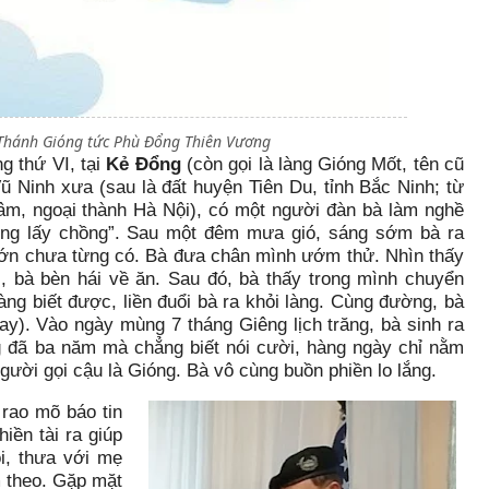
 Thánh Gióng tức Phù Đổng Thiên Vương
g thứ VI, tại
Kẻ Đổng
(còn gọi là làng Gióng Mốt, tên cũ
Vũ Ninh xưa (sau là đất huyện Tiên Du, tỉnh Bắc Ninh; từ
m, ngoại thành Hà Nội), có một người đàn bà làm nghề
hông lấy chồng”. Sau một đêm mưa gió, sáng sớm bà ra
lớn chưa từng có. Bà đưa chân mình ướm thử. Nhìn thấy
, bà bèn hái về ăn. Sau đó, bà thấy trong mình chuyển
àng biết được, liền đuổi bà ra khỏi làng. Cùng đường, bà
n nay). Vào ngày mùng 7 tháng Giêng lịch trăng, bà sinh ra
 đã ba năm mà chẳng biết nói cười, hàng ngày chỉ nằm
người gọi cậu là Gióng. Bà vô cùng buồn phiền lo lắng.
 rao mõ báo tin
iền tài ra giúp
i, thưa với mẹ
m theo. Gặp mặt