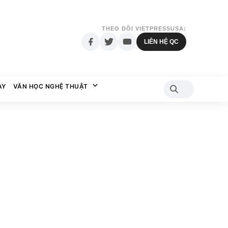
THEO DÕI VIETPRESSUSA:
LIÊN HỆ QC
AY
VĂN HỌC NGHỆ THUẬT