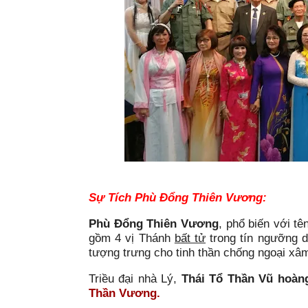
Sự Tích Phù Đổng Thiên Vương:
Phù Đổng Thiên Vương
, phổ biến với tê
gồm 4 vị Thánh
bất tử
trong tín ngưỡng 
tượng trưng cho tinh thần chống ngoại xâ
Triều đại nhà Lý,
Thái Tổ Thần Vũ hoàn
Thần Vương.