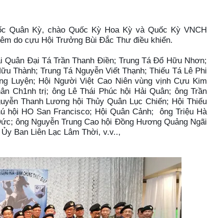
Quốc Quân Kỳ, chào Quốc Kỳ Hoa Kỳ và Quốc Kỳ VNCH
hiêm do cựu Hội Trưởng Bùi Đắc Thư điều khiển.
i Quân Đại Tá Trần Thanh Điền; Trung Tá Đổ Hữu Nhơn;
ữu Thành; Trung Tá Nguyễn Viết Thạnh; Thiếu Tá Lê Phi
ông Luyện; Hội Người Việt Cao Niên vùng vịnh Cựu Kim
n Ch1nh trị; ông Lê Thái Phúc hội Hải Quân; ông Trần
uyễn Thanh Lương hội Thủy Quân Lục Chiến; Hội Thiếu
ú hội HO San Francisco; Hội Quân Cảnh; ông Triệu Hà
ức; ông Nguyễn Trung Cao hội Đồng Hương Quảng Ngãi
 Ủy Ban Liên Lạc Lâm Thời, v.v..,