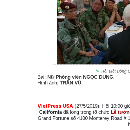
Hội Biệt Động Q
Bài:
Nữ Phòng viên NGỌC DUNG
.
Hình ảnh:
TRẦN VŨ.
VietPress USA
(27/5/2019):
Hồi 10:00 gi
California
đã long trọng tổ chức
Lễ tưởn
Grand Fortune số 4100 Monterey Road # 1