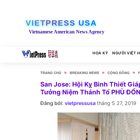
VIETPRESS USA
Vietnamese American News Agency
HOA KỲ
NGƯỜI VIỆT 
»
»
»
TRANG CHỦ
BREAKING NEWS
CỘNG ĐỒNG
San Jose: Hội Kỵ Binh Thiết Gi
Tưởng Niệm Thánh Tổ PHÙ ĐỔ
Đăng bởi:
vietpressusa
tháng 5 27, 2019