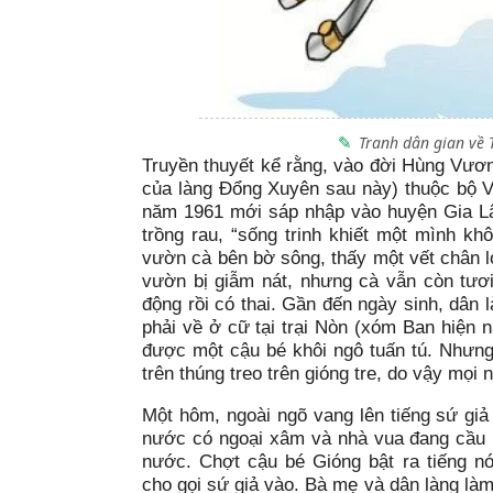
Tranh dân gian về
Truyền thuyết kể rằng, v
ào đời Hùng Vươn
của làng Đổng Xuyên sau này) thuộc bộ 
năm 1961 mới sáp nhập vào huyện Gia Lâ
trồng rau, “sống trinh khiết một mình k
vườn cà bên bờ sông, thấy một vết chân 
vườn bị giẫm nát, nhưng cà vẫn còn tươi
động rồi có thai. Gần đến ngày sinh, dân l
phải về ở cữ tại trại Nòn (xóm Ban hiệ
được một cậu bé khôi ngô tuấn tú. Nhưng
trên thúng treo trên gióng tre, do vậy mọi 
Một hôm, ngoài ngõ vang lên tiếng sứ giả
nước có ngoại xâm và nhà vua đang cầu h
nước. Chợt cậu bé Gióng bật ra tiếng nó
cho gọi sứ giả vào. Bà mẹ và dân làng là