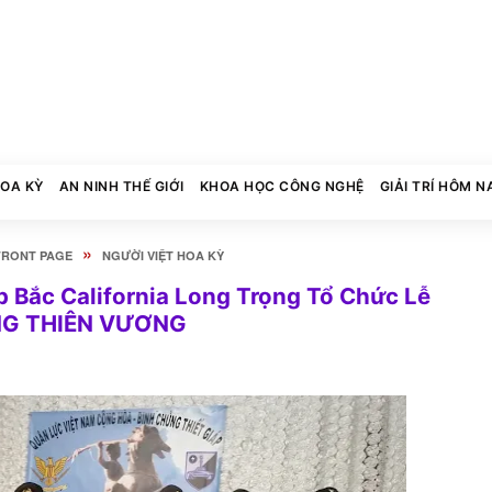
HOA KỲ
AN NINH THẾ GIỚI
KHOA HỌC CÔNG NGHỆ
GIẢI TRÍ HÔM N
»
FRONT PAGE
NGƯỜI VIỆT HOA KỲ
áp Bắc California Long Trọng Tổ Chức Lễ
NG THIÊN VƯƠNG