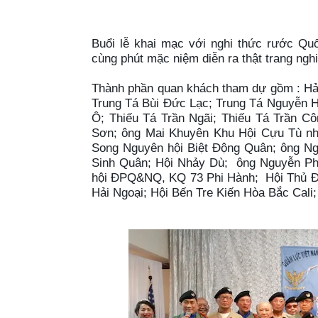
Buổi lễ khai mạc với nghi thức rước 
cùng phút mặc niệm diễn ra thật trang ng
Thành phần quan khách tham dự gồm : Hả
Trung Tá Bùi Đức Lạc; Trung Tá Nguyễn H
Ô; Thiếu Tá Trần Ngãi; Thiếu Tá Trần C
Sơn; ông Mai Khuyên Khu Hội Cựu Tù nhâ
Song Nguyên hội Biệt Động Quân; ông Ng
Sinh Quân; Hội Nhảy Dù; ông Nguyễn Ph
hội ĐPQ&NQ, KQ 73 Phi Hành; Hội Thủ Đ
Hải Ngoại; Hội Bến Tre Kiến Hòa Bắc Cali;