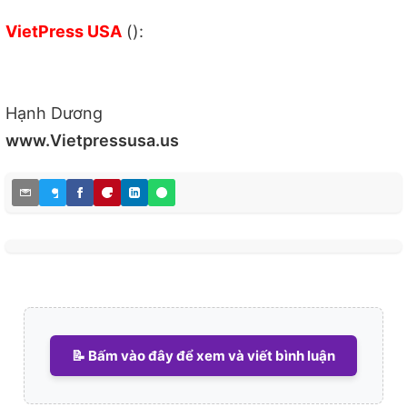
VietPress USA
():
Hạnh Dương
www.Vietpressusa.us
📝 Bấm vào đây để xem và viết bình luận