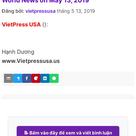
World News on May 13, 2019
Đăng bởi:
vietpressusa
tháng 5 13, 2019
VietPress USA
():
Hạnh Dương
www.Vietpressusa.us
📝 Bấm vào đây để xem và viết bình luận