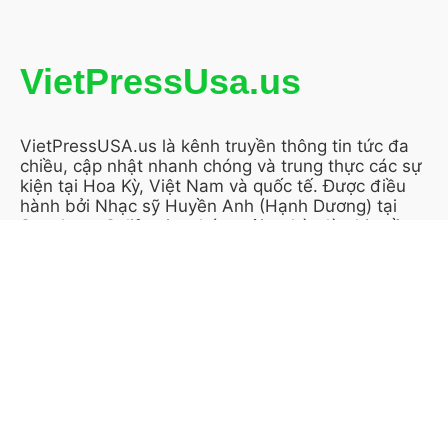
VietPressUsa.us
VietPressUSA.us là kênh truyền thông tin tức đa
chiều, cập nhật nhanh chóng và trung thực các sự
kiện tại Hoa Kỳ, Việt Nam và quốc tế. Được điều
hành bởi Nhạc sỹ Huyền Anh (Hạnh Dương) tại
San Jose, California, chúng tôi tự hào là nhịp cầu
thông tin tin cậy, gắn kết cộng đồng người Việt
trên toàn cầu.
KẾT NỐI VỚI CHÚNG TÔI