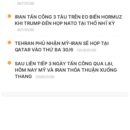
(8/7/2026)
IRAN TẤN CÔNG 3 TÀU TRÊN EO BIỂN HORMUZ
KHI TRUMP ĐẾN HỌP NATO TẠI THỔ NHĨ KỲ
(8/7/2026)
TEHRAN PHỦ NHẬN MỸ-IRAN SẼ HỌP TẠI
QATAR VÀO THỨ BA 30/6
(30/6/2026)
SAU LIÊN TIẾP 3 NGÀY TẤN CÔNG QUA LẠI,
HÔM NAY MỸ VÀ IRAN THỎA THUẬN XUỐNG
THANG
(29/6/2026)