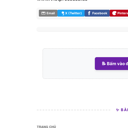
Email
X (Twitter)
Facebook
Pinter
📝 Bấm vào đ
✨ BÀ
TRANG CHỦ