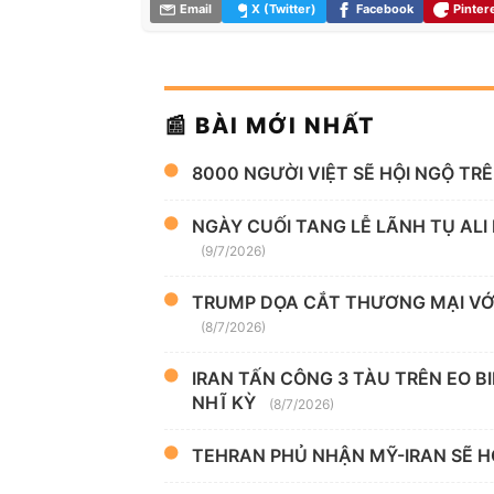
Email
X (Twitter)
Facebook
Pinter
📰 BÀI MỚI NHẤT
8000 NGƯỜI VIỆT SẼ HỘI NGỘ TR
NGÀY CUỐI TANG LỄ LÃNH TỤ ALI
(9/7/2026)
TRUMP DỌA CẮT THƯƠNG MẠI VỚI
(8/7/2026)
IRAN TẤN CÔNG 3 TÀU TRÊN EO B
NHĨ KỲ
(8/7/2026)
TEHRAN PHỦ NHẬN MỸ-IRAN SẼ H