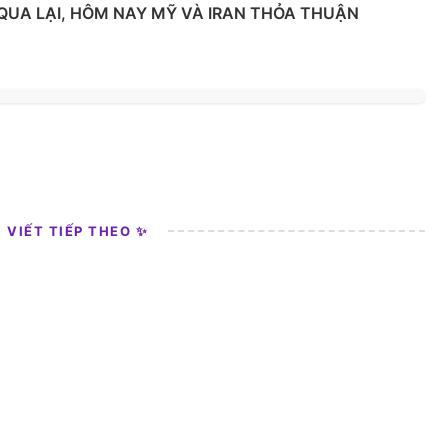
 QUA LẠI, HÔM NAY MỸ VÀ IRAN THỎA THUẬN
I VIẾT TIẾP THEO ✨