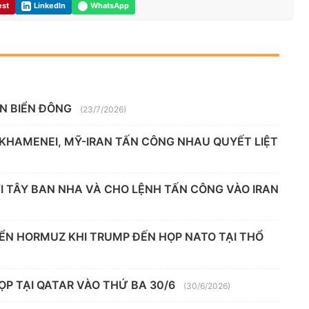
est
LinkedIn
WhatsApp
ÊN BIỂN ĐÔNG
(23/7/2026)
 KHAMENEI, MỸ-IRAN TẤN CÔNG NHAU QUYẾT LIỆT
 TÂY BAN NHA VÀ CHO LỆNH TẤN CÔNG VÀO IRAN
IỂN HORMUZ KHI TRUMP ĐẾN HỌP NATO TẠI THỔ
ỌP TẠI QATAR VÀO THỨ BA 30/6
(30/6/2026)