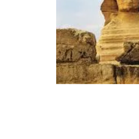
VietPress USA
News source:
www.re
1
Posted by
u/dannylenwinn
4 hours ago
Trump vetoes resolution calling o
foxnews.com/politi...