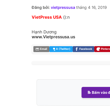
Đăng bởi:
vietpressusa
tháng 4 16, 2019
VietPress USA
():n
Hạnh Dương
www.Vietpressusa.us
Email
X (Twitter)
Facebook
Pinter
📝 Bấm vào đ