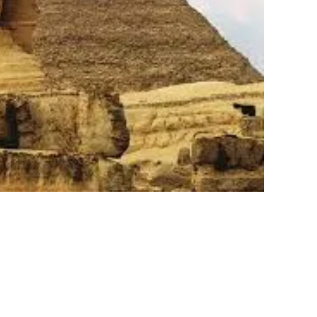
ddit.com
n US to pull support of Saudi-led Yemen war