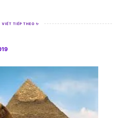
I VIẾT TIẾP THEO ✨
019