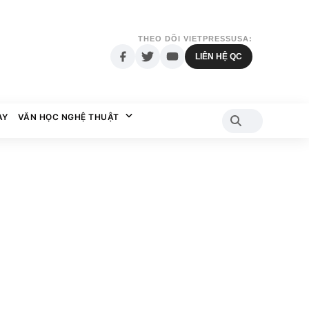
THEO DÕI VIETPRESSUSA:
LIÊN HỆ QC
AY
VĂN HỌC NGHỆ THUẬT