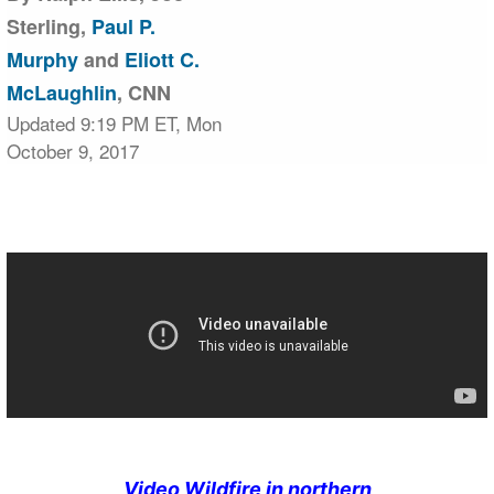
Sterling,
Paul P.
Murphy
and
Eliott C.
McLaughlin
, CNN
Updated 9:19 PM ET, Mon
October 9, 2017
Video Wildfire in northern