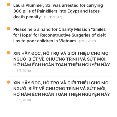
Laura Plummer, 33, was arrested for carrying
300 pills of Painkillers into Egypt and faces
death penalty
(13/11/2017)
Please help a hand for Charity Mission "Smiles
for Hope" for Reconstructive Surgeries of cleft
lips to poor children in Vietnam
(7/10/2017)
XIN HÃY ĐỌC, HỖ TRỢ VÀ GIỚI THIỆU CHO MỌI
NGƯỜI BIẾT VỀ CHƯƠNG TRÌNH VÁ SỨT MÔI,
HỞ HÀM ẾCH HOÀN TOÀN THIỆN NGUYỆN NẦY
(3/8/2016)
XIN HÃY ĐỌC, HỖ TRỢ VÀ GIỚI THIỆU CHO MỌI
NGƯỜI BIẾT VỀ CHƯƠNG TRÌNH VÁ SỨT MÔI,
HỞ HÀM ẾCH HOÀN TOÀN THIỆN NGUYỆN NẦY
(3/8/2016)