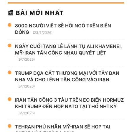
📰 BÀI MỚI NHẤT
8000 NGƯỜI VIỆT SẼ HỘI NGỘ TRÊN BIỂN
ĐÔNG
(23/7/2026)
NGÀY CUỐI TANG LỄ LÃNH TỤ ALI KHAMENEI,
MỸ-IRAN TẤN CÔNG NHAU QUYẾT LIỆT
(9/7/2026)
TRUMP DỌA CẮT THƯƠNG MẠI VỚI TÂY BAN
NHA VÀ CHO LỆNH TẤN CÔNG VÀO IRAN
(8/7/2026)
IRAN TẤN CÔNG 3 TÀU TRÊN EO BIỂN HORMUZ
KHI TRUMP ĐẾN HỌP NATO TẠI THỔ NHĨ KỲ
(8/7/2026)
TEHRAN PHỦ NHẬN MỸ-IRAN SẼ HỌP TẠI