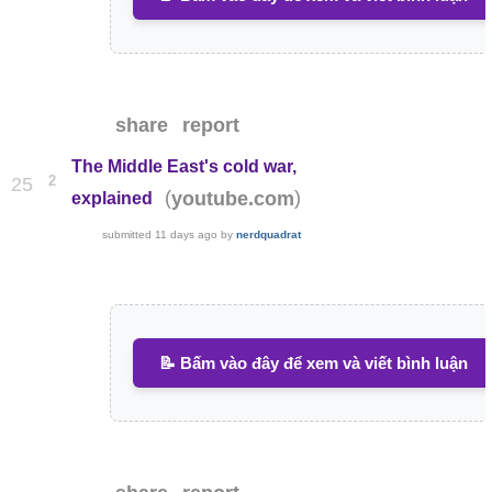
share
report
The Middle East's cold war,
2
25
(
)
youtube.com
explained
submitted
11 days ago
by
nerdquadrat
📝 Bấm vào đây để xem và viết bình luận