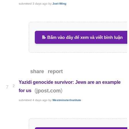
submitted
3 days ago
by
Joel-Wing
📝 Bấm vào đây để xem và viết bình luận
share
report
Yazidi genocide survivor: Jews are an example
2
7
(
)
jpost.com
for us
submitted
4 days ago
by
WestminsterInstitute