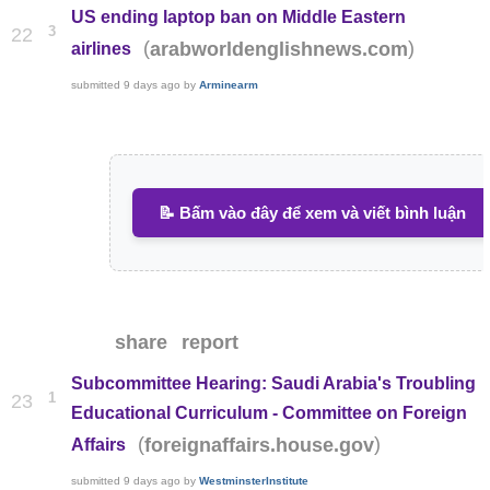
US ending laptop ban on Middle Eastern
3
22
(
)
arabworldenglishnews.com
airlines
submitted
9 days ago
by
Arminearm
📝 Bấm vào đây để xem và viết bình luận
share
report
Subcommittee Hearing: Saudi Arabia's Troubling
1
23
Educational Curriculum - Committee on Foreign
(
)
foreignaffairs.house.gov
Affairs
submitted
9 days ago
by
WestminsterInstitute