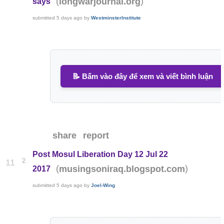
(
)
longwarjournal.org
says
submitted
5 days ago
by
WestminsterInstitute
📝 Bấm vào đây để xem và viết bình luận
share
report
Post Mosul Liberation Day 12 Jul 22
2
11
(
)
musingsoniraq.blogspot.com
2017
submitted
5 days ago
by
Joel-Wing