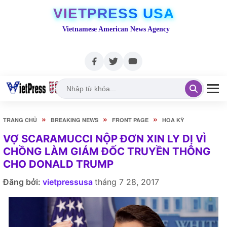
VIETPRESS USA
Vietnamese American News Agency
»
»
»
TRANG CHỦ
BREAKING NEWS
FRONT PAGE
HOA KỲ
VỢ SCARAMUCCI NỘP ĐƠN XIN LY DỊ VÌ
CHỒNG LÀM GIÁM ĐỐC TRUYỀN THÔNG
CHO DONALD TRUMP
Đăng bởi:
vietpressusa
tháng 7 28, 2017