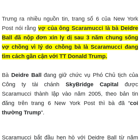
Trưng ra nhiều nguồn tin, trang số 6 của New York
Post nói rằng
vợ của ông Scaramucci là bà
Deidre
Ball đã nộp đơn xin ly dị sau 3 năm chung sống
vợ chồng vì lý do chồng bà là Scaramucci đang
tìm cách gần cận với TT Donald Trump.
Bà
Deidre Ball
đang giữ chức vụ Phó Chủ tịch của
Công ty tài chánh
SkyBridge Capital
được
Scaramucci thành lập vào năm 2005, theo bản tin
đăng trên trang 6 New York Post thì bà đã "
coi
thường Trump
".
Scaramucci bắt đầu hẹn hò với
Deidre
Ball từ năm