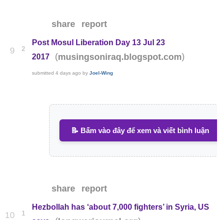
share
report
Post Mosul Liberation Day 13 Jul 23
2
9
(
)
musingsoniraq.blogspot.com
2017
submitted
4 days ago
by
Joel-Wing
📝 Bấm vào đây để xem và viết bình luận
share
report
Hezbollah has ‘about 7,000 fighters’ in Syria, US
1
10