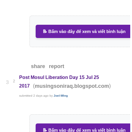
📝 Bấm vào đây để xem và viết bình luận
share
report
Post Mosul Liberation Day 15 Jul 25
2
3
(
)
musingsoniraq.blogspot.com
2017
submitted
2 days ago
by
Joel-Wing
📝 Bấm vào đây để xem và viết bình luận