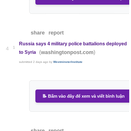
share
report
Russia says 4 military police battalions deployed
1
4
(
)
washingtonpost.com
to Syria
submitted
2 days ago
by
WestminsterInstitute
📝 Bấm vào đây để xem và viết bình luận
share
report