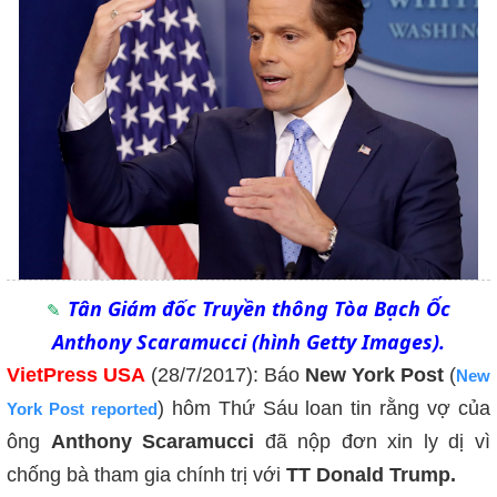
Tân Giám đốc Truyền thông Tòa Bạch Ốc
Anthony Scaramucci (hình Getty Images).
VietPress USA
(28/7/2017): Báo
New York Post
(
New
) hôm Thứ Sáu loan tin rằng vợ của
York Post reported
ông
Anthony Scaramucci
đã nộp đơn xin ly dị vì
chống bà tham gia chính trị với
TT Donald Trump.