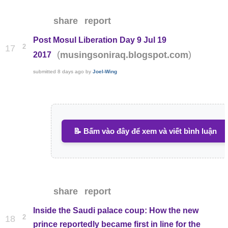
share
report
Post Mosul Liberation Day 9 Jul 19
2
17
(
)
musingsoniraq.blogspot.com
2017
submitted
8 days ago
by
Joel-Wing
📝 Bấm vào đây để xem và viết bình luận
share
report
Inside the Saudi palace coup: How the new
2
18
prince reportedly became first in line for the