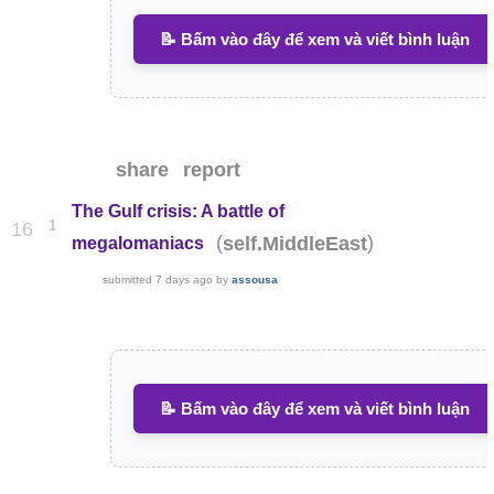
📝 Bấm vào đây để xem và viết bình luận
share
report
The Gulf crisis: A battle of
1
16
(
)
self.MiddleEast
megalomaniacs
submitted
7 days ago
by
assousa
📝 Bấm vào đây để xem và viết bình luận