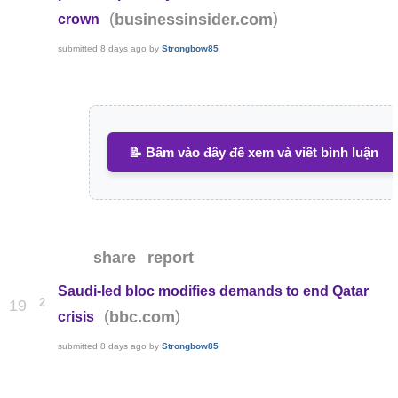
(
)
businessinsider.com
crown
submitted
8 days ago
by
Strongbow85
📝 Bấm vào đây để xem và viết bình luận
share
report
Saudi-led bloc modifies demands to end Qatar
2
19
(
)
bbc.com
crisis
submitted
8 days ago
by
Strongbow85