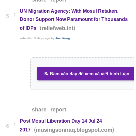
UN Migration Agency: With Mosul Retaken,
2
5
Donor Support Now Paramount for Thousands
(
)
reliefweb.int
of IDPs
submitted
3 days ago
by
Joel-Wing
📝 Bấm vào đây để xem và viết bình luận
share
report
Post Mosul Liberation Day 14 Jul 24
2
6
(
)
musingsoniraq.blogspot.com
2017