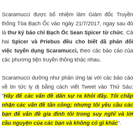
Scaramucci được bổ nhiệm làm Giám đốc Truyền
thông Tòa Bạch Ốc vào ngày 21/7/2017, ngay sau đó
là
thư ký báo chí Bạch Ốc Sean Spicer từ chức
. Cả
hai
Spicer và Priebus đều cho biết đã phản đối
việc tuyển dụng Scaramucci,
theo các báo cáo của
các phương tiện truyền thông khác nhau.
Scaramucci dường như phản ứng lại với các báo cáo
về tin tức ly dị bằng cách viết Tweet vào Thứ Sáu:
"
Hãy để các vấn đề dân sự ra khỏi đây. Tôi chấp
nhận các vấn đề tấn công; nhưng tôi yêu cầu các
bạn để vấn đề gia đình tôi trong suy nghĩ và lời
cầu nguyện của các bạn và không có gì khác
".