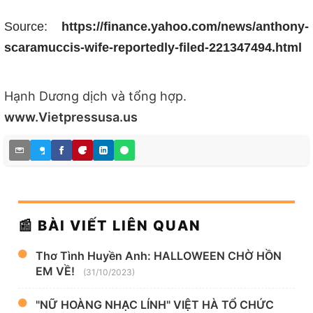
Source:
https://finance.yahoo.com/news/anthony-
scaramuccis-wife-reportedly-filed-221347494.html
Hạnh Dương dịch và tổng hợp.
www.Vietpressusa.us
📰 BÀI VIẾT LIÊN QUAN
Thơ Tình Huyền Anh: HALLOWEEN CHỜ HỒN
EM VỀ!
(31/10/2023)
"NỮ HOÀNG NHẠC LÍNH" VIỆT HÀ TỔ CHỨC