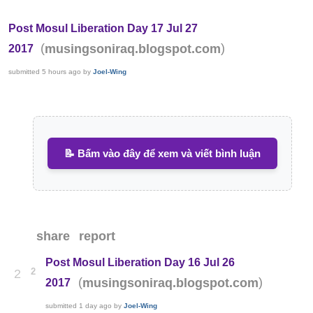
Post Mosul Liberation Day 17 Jul 27
(
)
musingsoniraq.blogspot.com
2017
submitted
5 hours ago
by
Joel-Wing
📝 Bấm vào đây để xem và viết bình luận
share
report
Post Mosul Liberation Day 16 Jul 26
2
2
(
)
musingsoniraq.blogspot.com
2017
submitted
1 day ago
by
Joel-Wing