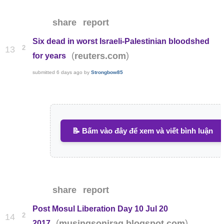
share
report
Six dead in worst Israeli-Palestinian bloodshed
2
13
(
)
reuters.com
for years
submitted
6 days ago
by
Strongbow85
📝 Bấm vào đây để xem và viết bình luận
share
report
Post Mosul Liberation Day 10 Jul 20
2
14
(
)
musingsoniraq.blogspot.com
2017