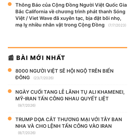
Thông Báo của Cộng Đồng Người Việt Quốc Gia
Bắc California về chương trình phát thanh Sóng
Việt / Viet Wave đã xuyên tạc, bịa đặt bôi nhọ,
mạ lỵ nhiều nhân vật trong Cộng Đồng
(7/7/2023)
📰 BÀI MỚI NHẤT
8000 NGƯỜI VIỆT SẼ HỘI NGỘ TRÊN BIỂN
ĐÔNG
(23/7/2026)
NGÀY CUỐI TANG LỄ LÃNH TỤ ALI KHAMENEI,
MỸ-IRAN TẤN CÔNG NHAU QUYẾT LIỆT
(9/7/2026)
TRUMP DỌA CẮT THƯƠNG MẠI VỚI TÂY BAN
NHA VÀ CHO LỆNH TẤN CÔNG VÀO IRAN
(8/7/2026)