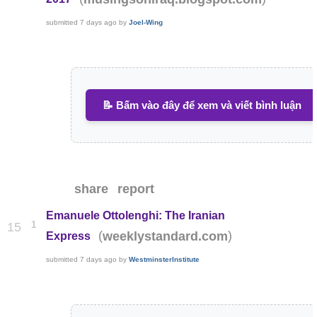
submitted
7 days ago
by
Joel-Wing
📝 Bấm vào đây để xem và viết bình luận
share
report
Emanuele Ottolenghi: The Iranian
1
15
(
)
weeklystandard.com
Express
submitted
7 days ago
by
WestminsterInstitute