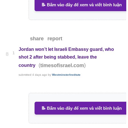
📝 Bấm vào đây để xem và viết bình luận
share
report
Jordan won’t let Israeli Embassy guard, who
1
8
shot 2 after being stabbed, leave the
(
)
timesofisrael.com
country
submitted
4 days ago
by
WestminsterInstitute
📝 Bấm vào đây để xem và viết bình luận