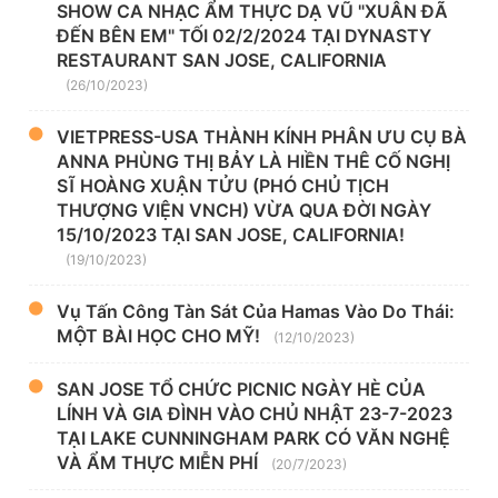
SHOW CA NHẠC ẨM THỰC DẠ VŨ "XUÂN ĐÃ
ĐẾN BÊN EM" TỐI 02/2/2024 TẠI DYNASTY
RESTAURANT SAN JOSE, CALIFORNIA
(26/10/2023)
VIETPRESS-USA THÀNH KÍNH PHÂN ƯU CỤ BÀ
ANNA PHÙNG THỊ BẢY LÀ HIỀN THÊ CỐ NGHỊ
SĨ HOÀNG XUẬN TỬU (PHÓ CHỦ TỊCH
THƯỢNG VIỆN VNCH) VỪA QUA ĐỜI NGÀY
15/10/2023 TẠI SAN JOSE, CALIFORNIA!
(19/10/2023)
Vụ Tấn Công Tàn Sát Của Hamas Vào Do Thái:
MỘT BÀI HỌC CHO MỸ!
(12/10/2023)
SAN JOSE TỔ CHỨC PICNIC NGÀY HÈ CỦA
LÍNH VÀ GIA ĐÌNH VÀO CHỦ NHẬT 23-7-2023
TẠI LAKE CUNNINGHAM PARK CÓ VĂN NGHỆ
VÀ ẨM THỰC MIỄN PHÍ
(20/7/2023)