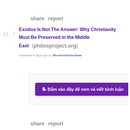
share
report
Exodus Is Not The Answer: Why Christianity
1
21
Must Be Preserved in the Middle
(
)
philosproject.org
East
submitted
9 days ago
by
WestminsterInstitute
📝 Bấm vào đây để xem và viết bình luận
share
report