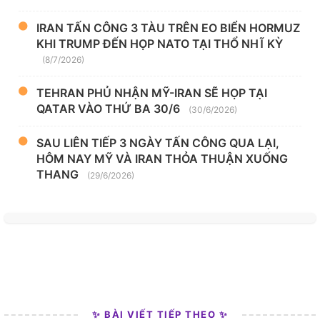
IRAN TẤN CÔNG 3 TÀU TRÊN EO BIỂN HORMUZ
KHI TRUMP ĐẾN HỌP NATO TẠI THỔ NHĨ KỲ
(8/7/2026)
TEHRAN PHỦ NHẬN MỸ-IRAN SẼ HỌP TẠI
QATAR VÀO THỨ BA 30/6
(30/6/2026)
SAU LIÊN TIẾP 3 NGÀY TẤN CÔNG QUA LẠI,
HÔM NAY MỸ VÀ IRAN THỎA THUẬN XUỐNG
THANG
(29/6/2026)
✨ BÀI VIẾT TIẾP THEO ✨