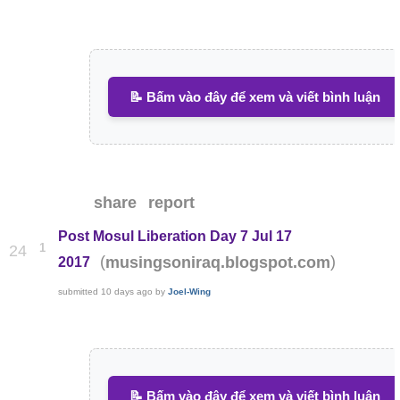
📝 Bấm vào đây để xem và viết bình luận
share
report
Post Mosul Liberation Day 7 Jul 17
1
24
(
)
musingsoniraq.blogspot.com
2017
submitted
10 days ago
by
Joel-Wing
📝 Bấm vào đây để xem và viết bình luận