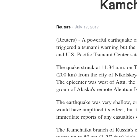
Kamch
Reuters
July 17, 2017
•
(Reuters) - A powerful earthquake 
triggered a tsunami warning but the
and U.S. Pacific Tsunami Center sai
The quake struck at 11:34 a.m. on
(200 km) from the city of Nikolskoy
The epicenter was west of Attu, the 
group of Alaska's remote Aleutian I
The earthquake was very shallow, o
would have amplified its effect, but
immediate reports of any casualties
The Kamchatka branch of Russia's e
waves up to 50 cm (1-2/2 feet) high