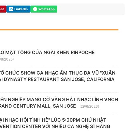
est
LinkedIn
WhatsApp
ÁO MẬT TÔNG CỦA NGÀI KHEN RINPOCHE
/8/2025)
 TỔ CHỨC SHOW CA NHẠC ẨM THỰC DẠ VŨ "XUÂN
TẠI DYNASTY RESTAURANT SAN JOSE, CALIFORNIA
UYÊN NGHIỆP MANG CỜ VÀNG HÁT NHẠC LÍNH VNCH
GRAND CENTURY MALL, SAN JOSE
(29/6/2023)
ẠI NHẠC HỘI TÌNH HÈ" LÚC 5:00PM CHỦ NHẬT
VENTION CENTER VỚI NHIỀU CA NGHỆ SĨ HÀNG