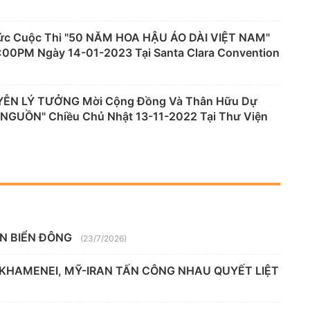
c Cuộc Thi "50 NĂM HOA HẬU ÁO DÀI VIỆT NAM"
:00PM Ngày 14-01-2023 Tại Santa Clara Convention
YỄN LÝ TƯỞNG Mời Cộng Đồng Và Thân Hữu Dự
 NGUỒN" Chiều Chủ Nhật 13-11-2022 Tại Thư Viện
ÊN BIỂN ĐÔNG
(23/7/2026)
 KHAMENEI, MỸ-IRAN TẤN CÔNG NHAU QUYẾT LIỆT