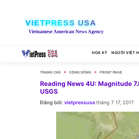
VIETPRESS USA
Vietnamese American News Agency
HOA KỲ
NGƯỜI VIỆT 
»
»
TRANG CHỦ
CỘNG ĐỒNG
FRONT PAGE
Reading News 4U: Magnitude 7.8
USGS
Đăng bởi:
vietpressusa
tháng 7 17, 2017