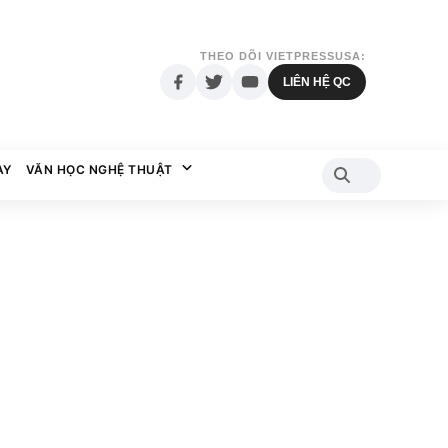
THEO DÕI VIETPRESSUSA:
LIÊN HỆ QC
AY
VĂN HỌC NGHỆ THUẬT