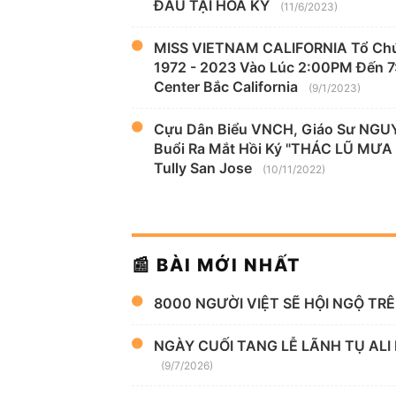
ĐẦU TẠI HOA KỲ
(11/6/2023)
MISS VIETNAM CALIFORNIA Tổ Chứ
1972 - 2023 Vào Lúc 2:00PM Đến 7
Center Bắc California
(9/1/2023)
Cựu Dân Biểu VNCH, Giáo Sư NGU
Buổi Ra Mắt Hồi Ký "THÁC LŨ MƯA
Tully San Jose
(10/11/2022)
📰 BÀI MỚI NHẤT
8000 NGƯỜI VIỆT SẼ HỘI NGỘ TR
NGÀY CUỐI TANG LỄ LÃNH TỤ ALI
(9/7/2026)