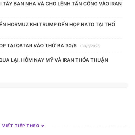
 TÂY BAN NHA VÀ CHO LỆNH TẤN CÔNG VÀO IRAN
IỂN HORMUZ KHI TRUMP ĐẾN HỌP NATO TẠI THỔ
ỌP TẠI QATAR VÀO THỨ BA 30/6
(30/6/2026)
 QUA LẠI, HÔM NAY MỸ VÀ IRAN THỎA THUẬN
I VIẾT TIẾP THEO ✨