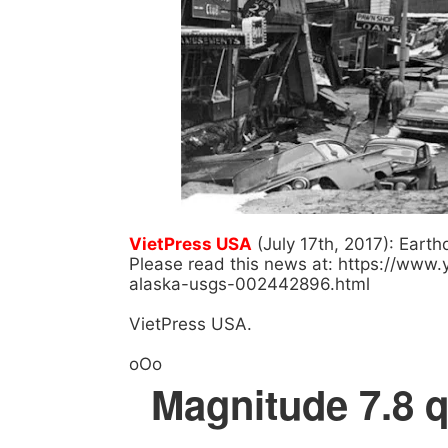
VietPress USA
(July 17th, 2017): Eart
Please read this news at: https://ww
alaska-usgs-002442896.html
VietPress USA.
oOo
Magnitude 7.8 q