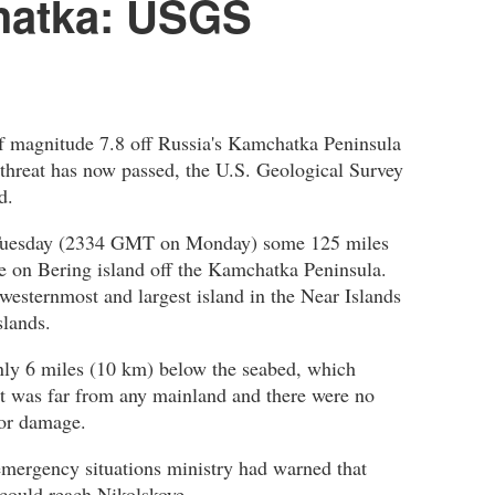
atka: USGS
of magnitude 7.8 off Russia's Kamchatka Peninsula
 threat has now passed, the U.S. Geological Survey
d.
 Tuesday (2334 GMT on Monday) some 125 miles
e on Bering island off the Kamchatka Peninsula.
westernmost and largest island in the Near Islands
slands.
nly 6 miles (10 km) below the seabed, which
 it was far from any mainland and there were no
 or damage.
mergency situations ministry had warned that
 could reach Nikolskoye.