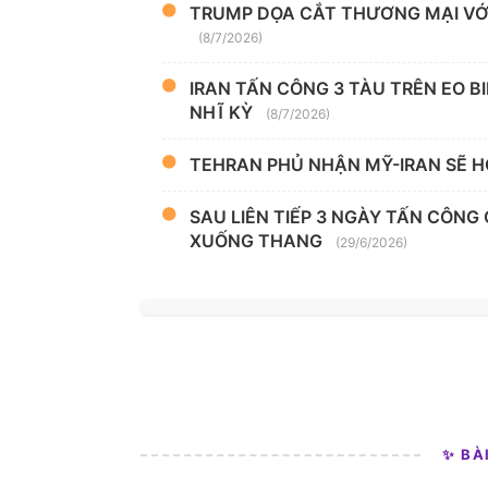
TRUMP DỌA CẮT THƯƠNG MẠI VỚI
(8/7/2026)
IRAN TẤN CÔNG 3 TÀU TRÊN EO B
NHĨ KỲ
(8/7/2026)
TEHRAN PHỦ NHẬN MỸ-IRAN SẼ H
SAU LIÊN TIẾP 3 NGÀY TẤN CÔNG
XUỐNG THANG
(29/6/2026)
✨ BÀ