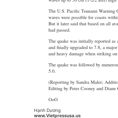
The U.S. Pacific Tsunami Warning C
waves were possible for coasts with
But it later said that based on all a
had passed.
The quake was initially reported as
and finally upgraded to 7.8, a majo
and heavy damage when striking on 
The quake was followed by numerous
5.0.
(Reporting by Sandra Maler; Additi
Editing by Peter Cooney and Diane 
OoO
Hạnh Dương
www.Vietpressusa.us