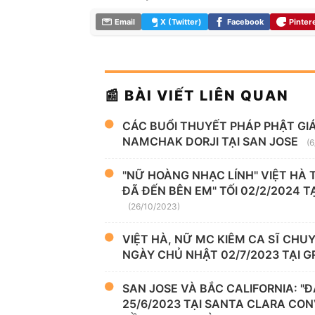
Email
X (Twitter)
Facebook
Pinter
📰 BÀI VIẾT LIÊN QUAN
CÁC BUỔI THUYẾT PHÁP PHẬT GI
NAMCHAK DORJI TẠI SAN JOSE
(6
"NỮ HOÀNG NHẠC LÍNH" VIỆT HÀ
ĐÃ ĐẾN BÊN EM" TỐI 02/2/2024 
(26/10/2023)
VIỆT HÀ, NỮ MC KIÊM CA SĨ CH
NGÀY CHỦ NHẬT 02/7/2023 TẠI 
SAN JOSE VÀ BẮC CALIFORNIA: "Đ
25/6/2023 TẠI SANTA CLARA CON