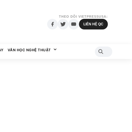
THEO DÕI VIETPRESSUSA:
LIÊN HỆ QC
AY
VĂN HỌC NGHỆ THUẬT