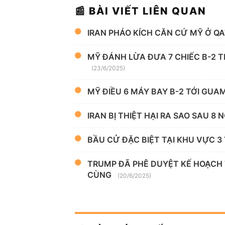
📰 BÀI VIẾT LIÊN QUAN
IRAN PHÁO KÍCH CĂN CỨ MỸ Ở Q
MỸ ĐÁNH LỪA ĐƯA 7 CHIẾC B-2 T
(23/6/2025)
MỸ ĐIỀU 6 MÁY BAY B-2 TỚI GUA
IRAN BỊ THIỆT HẠI RA SAO SAU 8 
BẦU CỬ ĐẶC BIỆT TẠI KHU VỰC 3 
TRUMP ĐÃ PHÊ DUYỆT KẾ HOẠCH
CÙNG
(20/6/2025)