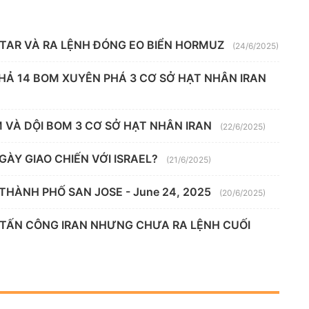
ATAR VÀ RA LỆNH ĐÓNG EO BIỂN HORMUZ
(24/6/2025)
HẢ 14 BOM XUYÊN PHÁ 3 CƠ SỞ HẠT NHÂN IRAN
M VÀ DỘI BOM 3 CƠ SỞ HẠT NHÂN IRAN
(22/6/2025)
NGÀY GIAO CHIẾN VỚI ISRAEL?
(21/6/2025)
THÀNH PHỐ SAN JOSE - June 24, 2025
(20/6/2025)
 TẤN CÔNG IRAN NHƯNG CHƯA RA LỆNH CUỐI