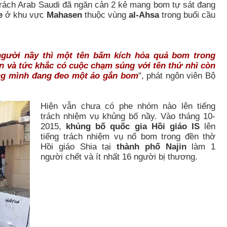
trách Arab Saudi đã ngăn cản 2 kẻ mang bom tự sát đang
e
ở khu vực
Mahasen
thuộc vùng
al-Ahsa
trong buổi cầu
người nầy thì một tên bấm kích hỏa quả bom trong
n và tức khắc có cuộc chạm súng với tên thứ nhì còn
rong mình đang đeo một áo gắn bom
", phát ngôn viên Bộ
Hiện vẫn chưa có phe nhóm nào lên tiếng
trách nhiệm vụ khủng bố nầy. Vào tháng 10-
2015,
khủng bố quốc gia Hồi giáo IS
lên
tiếng trách nhiệm vụ nổ bom trong đền thờ
Hồi giáo Shia tại
thành phố Najin
làm 1
người chết và ít nhất 16 người bị thương.