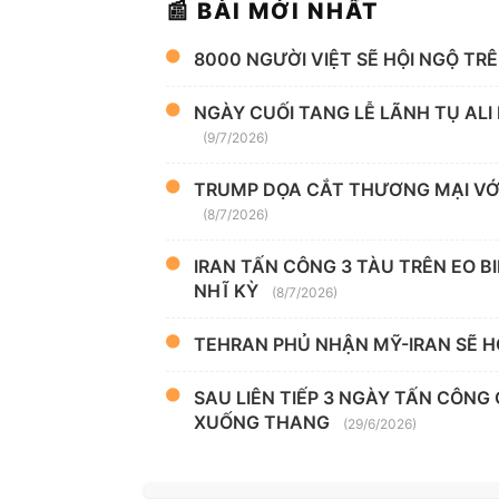
📰 BÀI MỚI NHẤT
8000 NGƯỜI VIỆT SẼ HỘI NGỘ TR
NGÀY CUỐI TANG LỄ LÃNH TỤ ALI
(9/7/2026)
TRUMP DỌA CẮT THƯƠNG MẠI VỚI
(8/7/2026)
IRAN TẤN CÔNG 3 TÀU TRÊN EO B
NHĨ KỲ
(8/7/2026)
TEHRAN PHỦ NHẬN MỸ-IRAN SẼ H
SAU LIÊN TIẾP 3 NGÀY TẤN CÔNG
XUỐNG THANG
(29/6/2026)