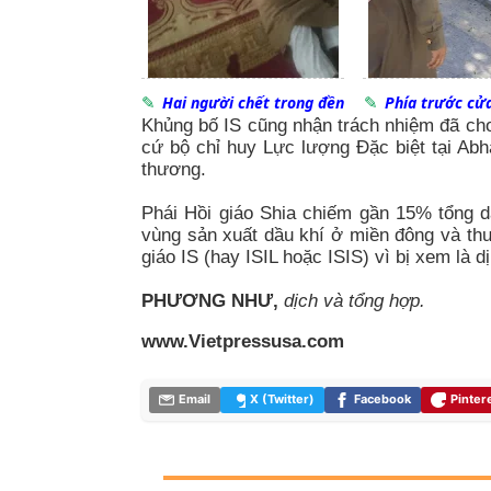
Hai người chết trong đền
Phía trước cửa
Khủng bố IS cũng nhận trách nhiệm đã cho
cứ bộ chỉ huy Lực lượng Đặc biệt tại Abh
thương.
Phái Hồi giáo Shia chiếm gần 15% tổng d
vùng sản xuất dầu khí ở miền đông và thư
giáo IS (hay ISIL hoặc ISIS) vì bị xem là dị
PHƯƠNG NHƯ,
dịch và tổng hợp.
www.Vietpressusa.com
Email
X (Twitter)
Facebook
Pinter