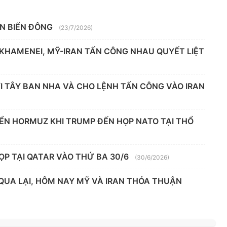
ÊN BIỂN ĐÔNG
(23/7/2026)
 KHAMENEI, MỸ-IRAN TẤN CÔNG NHAU QUYẾT LIỆT
 TÂY BAN NHA VÀ CHO LỆNH TẤN CÔNG VÀO IRAN
IỂN HORMUZ KHI TRUMP ĐẾN HỌP NATO TẠI THỔ
ỌP TẠI QATAR VÀO THỨ BA 30/6
(30/6/2026)
 QUA LẠI, HÔM NAY MỸ VÀ IRAN THỎA THUẬN