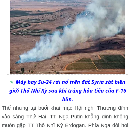
Máy bay Su-24 rơi nổ trên đất Syria sát biên
giới Thổ Nhĩ Kỳ sau khi trúng hỏa tiễn của F-16
bắn.
Thế nhưng tại buổi khai mạc Hội nghị Thượng đĩnh
vào sáng Thứ Hai, TT Nga Putin khẳng định không
muốn gặp TT Thổ Nhĩ Kỳ Erdogan.
Phía Nga đòi hỏi