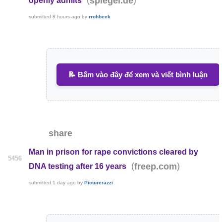
(
)
spiegel.de
openly admits
submitted
8 hours ago
by
rrohbeck
📝 Bấm vào đây để xem và viết bình luận
share
Man in prison for rape convictions cleared by
5456
(
)
freep.com
DNA testing after 16 years
submitted
1 day ago
by
Picturerazzi