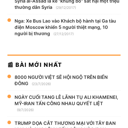
Syria al-Assad là kẻ "khủng bố" sát hại một triệu
thường dân Syria
(29/12/2017)
Nga: Xe Bus Lao vào Khách bộ hành tại Ga tàu
điện Moscow khiến 5 người thiệt mạng, 10
người bị thương
(27/12/2017)
📰 BÀI MỚI NHẤT
8000 NGƯỜI VIỆT SẼ HỘI NGỘ TRÊN BIỂN
ĐÔNG
(23/7/2026)
NGÀY CUỐI TANG LỄ LÃNH TỤ ALI KHAMENEI,
MỸ-IRAN TẤN CÔNG NHAU QUYẾT LIỆT
(9/7/2026)
TRUMP DỌA CẮT THƯƠNG MẠI VỚI TÂY BAN