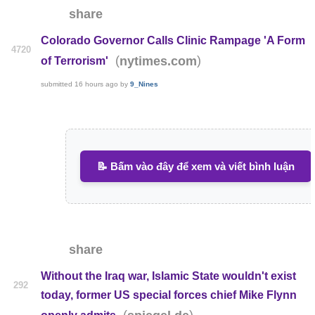
share
Colorado Governor Calls Clinic Rampage 'A Form
4720
(
)
nytimes.com
of Terrorism'
submitted
16 hours ago
by
9_Nines
📝 Bấm vào đây để xem và viết bình luận
share
Without the Iraq war, Islamic State wouldn't exist
292
today, former US special forces chief Mike Flynn