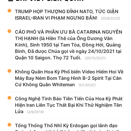
TRUMP HỌP THƯỢNG ĐỈNH NATO, TỨC GIẬN
ISRAEL-IRAN VI PHẠM NGƯNG BẮN!
(25/6/2025)
CÁO PHÓ VÀ PHÂN ƯU BÀ CATARINA NGUYỄN
THỊ HẠNH (là Hiền Thê của Ông Dương Văn
Kính), Sinh 1950 tại Tam Tòa, Đồng Hới, Quảng
Bình, Đã được Chúa gọi về ngày 24/10/2021 tại
Quận 10 Saigon. Thọ 72 Tuổi.
(25/10/2021)
Không Quân Hoa Kỳ Phổ biến Video Hiếm Hoi Về
Máy Bay Ném Bom Tàng Hình B-2 Spirit Tại Căn
Cứ Không Quân Whiteman
(5/1/2020)
Công Nghệ Tình Báo Tiên Tiến Của Hoa Kỳ Phát
Hiện Iran Liên Tục Thất Bại Khi Thử Nghiệm Tên
Lửa
(2/9/2019)
Tổng Thống Thổ Nhĩ Kỳ Erdogan gọi lãnh đạo