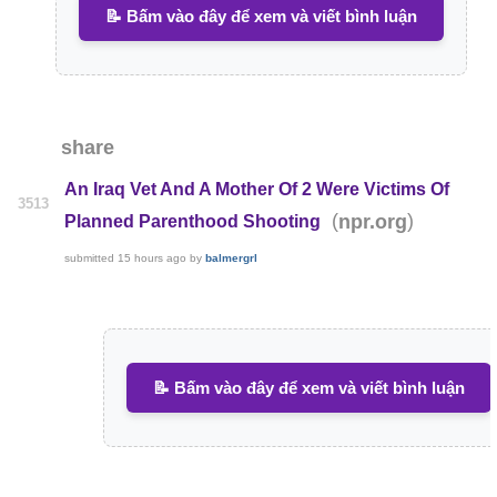
📝 Bấm vào đây để xem và viết bình luận
share
An Iraq Vet And A Mother Of 2 Were Victims Of
3513
(
)
npr.org
Planned Parenthood Shooting
submitted
15 hours ago
by
balmergrl
📝 Bấm vào đây để xem và viết bình luận