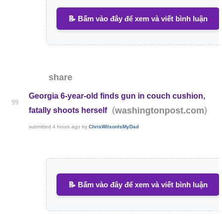
📝 Bấm vào đây để xem và viết bình luận
share
Georgia 6-year-old finds gun in couch cushion,
99
(
)
washingtonpost.com
fatally shoots herself
submitted
4 hours ago
by
ChrisWilsonIsMyDad
📝 Bấm vào đây để xem và viết bình luận