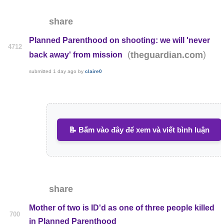
share
Planned Parenthood on shooting: we will 'never
4712
(
)
theguardian.com
back away' from mission
submitted
1 day ago
by
claire0
📝 Bấm vào đây để xem và viết bình luận
share
Mother of two is ID'd as one of three people killed
700
in Planned Parenthood