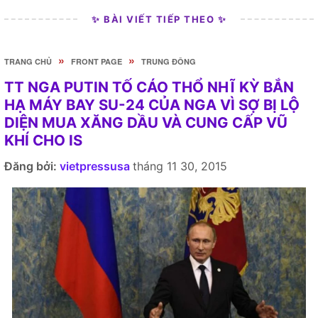
✨ BÀI VIẾT TIẾP THEO ✨
»
»
TRANG CHỦ
FRONT PAGE
TRUNG ĐÔNG
TT NGA PUTIN TỐ CÁO THỔ NHĨ KỲ BẮN
HẠ MÁY BAY SU-24 CỦA NGA VÌ SỢ BỊ LỘ
DIỆN MUA XĂNG DẦU VÀ CUNG CẤP VŨ
KHÍ CHO IS
Đăng bởi:
vietpressusa
tháng 11 30, 2015