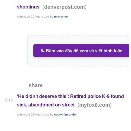
(
)
denverpost.com
shootings
submitted
15 hours ago
by
mrmartye
📝 Bấm vào đây để xem và viết bình luận
share
‘He didn’t deserve this’: Retired police K-9 found
2115
(
)
myfox8.com
sick, abandoned on street
submitted
21 hours ago
by
coolwhipsando