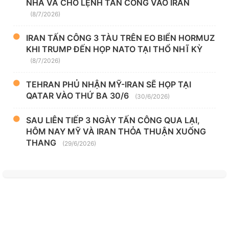
NHA VÀ CHO LỆNH TẤN CÔNG VÀO IRAN
(8/7/2026)
IRAN TẤN CÔNG 3 TÀU TRÊN EO BIỂN HORMUZ
KHI TRUMP ĐẾN HỌP NATO TẠI THỔ NHĨ KỲ
(8/7/2026)
TEHRAN PHỦ NHẬN MỸ-IRAN SẼ HỌP TẠI
QATAR VÀO THỨ BA 30/6
(30/6/2026)
SAU LIÊN TIẾP 3 NGÀY TẤN CÔNG QUA LẠI,
HÔM NAY MỸ VÀ IRAN THỎA THUẬN XUỐNG
THANG
(29/6/2026)