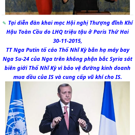
Tại diễn đàn khai mạc Hội nghị Thượng đĩnh Khí
Hậu Toàn Cầu do LHQ triệu tậu ở Paris Thứ Hai
30-11-2015,
TT Nga Putin tố cáo Thổ Nhĩ Kỳ bắn hạ máy bay
Nga Su-24 của Nga trên không phận bắc Syria sát
biên giới Thổ Nhĩ Kỳ vì bảo vệ đường kinh doanh
mua dầu của IS và cung cấp vũ khí cho IS.