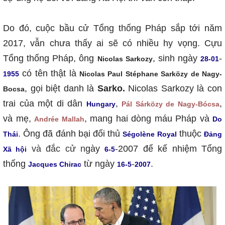
Do đó, cuộc bầu cử Tổng thống Pháp sắp tới năm
2017, vẫn chưa thấy ai sẽ có nhiều hy vọng. Cựu
Tổng thống Pháp, ông
,
sinh ngày
-
Nicolas Sarkozy
28-01
có tên thật là
1955
Nicolas Paul Stéphane Sarközy de Nagy-
, gọi biệt danh là
Sarko.
Nicolas Sarkozy là con
Bocsa
trai của một di dân
,
,
Hungary
Pál Sárközy de Nagy-Bócsa
và mẹ,
, mang hai dòng máu Pháp và
Andrée Mallah
Do
.
Ông
đã
đánh bại đối thủ
thuộc
Thái
Ségolène Royal
Đảng
và đắc cử n
gày
-
2007
để kế
nhiệm Tổng
Xã hội
6-5
thống
từ
ngày
-
.
Jacques Chirac
16-5
2007