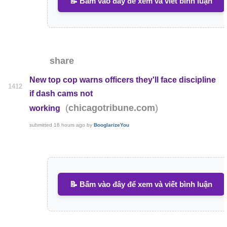
📝 Bấm vào đây để xem và viết bình luận
share
New top cop warns officers they'll face discipline
1412
if dash cams not
(
)
chicagotribune.com
working
submitted
16 hours ago
by
BooglarizeYou
📝 Bấm vào đây để xem và viết bình luận