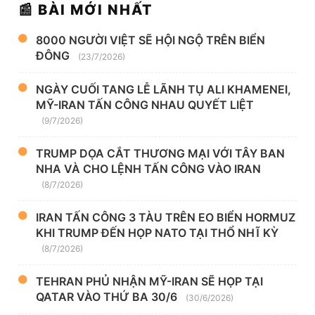
📰 BÀI MỚI NHẤT
8000 NGƯỜI VIỆT SẼ HỘI NGỘ TRÊN BIỂN
ĐÔNG
(23/7/2026)
NGÀY CUỐI TANG LỄ LÃNH TỤ ALI KHAMENEI,
MỸ-IRAN TẤN CÔNG NHAU QUYẾT LIỆT
(9/7/2026)
TRUMP DỌA CẮT THƯƠNG MẠI VỚI TÂY BAN
NHA VÀ CHO LỆNH TẤN CÔNG VÀO IRAN
(8/7/2026)
IRAN TẤN CÔNG 3 TÀU TRÊN EO BIỂN HORMUZ
KHI TRUMP ĐẾN HỌP NATO TẠI THỔ NHĨ KỲ
(8/7/2026)
TEHRAN PHỦ NHẬN MỸ-IRAN SẼ HỌP TẠI
QATAR VÀO THỨ BA 30/6
(30/6/2026)