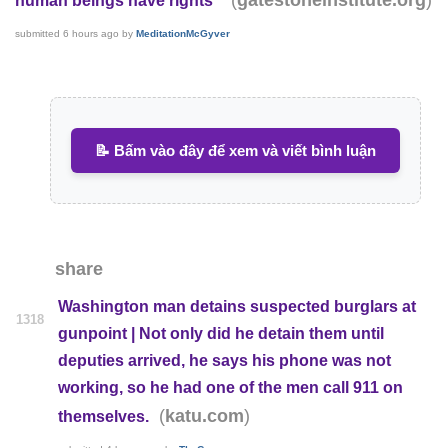
gatestoneinstitute.org
human beings have rights"
submitted
6 hours ago
by
MeditationMcGyver
📝 Bấm vào đây để xem và viết bình luận
share
Washington man detains suspected burglars at
1318
gunpoint | Not only did he detain them until
deputies arrived, he says his phone was not
working, so he had one of the men call 911 on
(
)
katu.com
themselves.