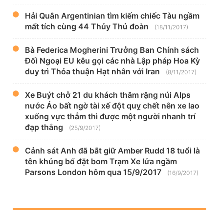
Hải Quân Argentinian tìm kiếm chiếc Tàu ngầm
mất tích cùng 44 Thủy Thủ đoàn
(18/11/2017)
Bà Federica Mogherini Trưởng Ban Chính sách
Đối Ngoại EU kêu gọi các nhà Lập pháp Hoa Kỳ
duy trì Thỏa thuận Hạt nhân với Iran
(8/11/2017)
Xe Buýt chở 21 du khách thăm rặng núi Alps
nước Áo bất ngờ tài xế đột quỵ chết nên xe lao
xuống vực thẳm thì được một người nhanh trí
đạp thắng
(25/9/2017)
Cảnh sát Anh đã bắt giữ Amber Rudd 18 tuổi là
tên khủng bố đặt bom Trạm Xe lửa ngầm
Parsons London hôm qua 15/9/2017
(16/9/2017)