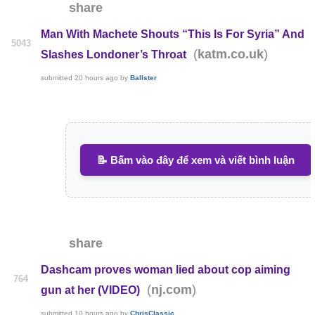
share
Man With Machete Shouts “This Is For Syria” And
5043
(
)
katm.co.uk
Slashes Londoner’s Throat
submitted
20 hours ago
by
Ballster
📝 Bấm vào đây để xem và viết bình luận
share
Dashcam proves woman lied about cop aiming
764
(
)
nj.com
gun at her (VIDEO)
submitted
10 hours ago
by
ChrisClassic