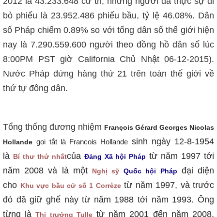
2012 là 43.233.648 cử tri; nhưng người đã thực sự đi
bỏ phiếu là 23.952.486 phiếu bầu, tỷ lệ 46.08%. Dân
số Pháp chiếm 0.89% so với tổng dân số thế giới hiện
nay là 7.290.559.600 người theo đồng hồ dân số lúc
8:00PM PST giờ California Chủ Nhật 06-12-2015).
Nước Pháp đứng hàng thứ 21 trên toàn thế giới về
thứ tự đông dân.
Tổng thống đương nhiệm
François Gérard Georges Nicolas
sinh ngày 12-8-1954
gọi tắt là Francois Hollande
Hollande
là
của
từ năm 1997 tới
Bí thư thứ nhất
Đảng Xã hội Pháp
năm 2008 và là một
đại diện
Nghị sỹ
Quốc hội Pháp
cho
từ năm 1997, và trước
Khu vực bầu cử số 1 Corrèze
đó đã giữ ghế này từ năm 1988 tới năm 1993. Ông
từng là
từ năm 2001 đến năm 2008,
Thị trưởng Tulle