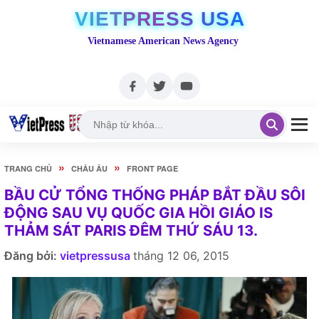
VIETPRESS USA
Vietnamese American News Agency
»
»
TRANG CHỦ
CHÂU ÂU
FRONT PAGE
BẦU CỬ TỔNG THỐNG PHÁP BẮT ĐẦU SÔI
ĐỘNG SAU VỤ QUỐC GIA HỒI GIÁO IS
THẢM SÁT PARIS ĐÊM THỨ SÁU 13.
Đăng bởi:
vietpressusa
tháng 12 06, 2015