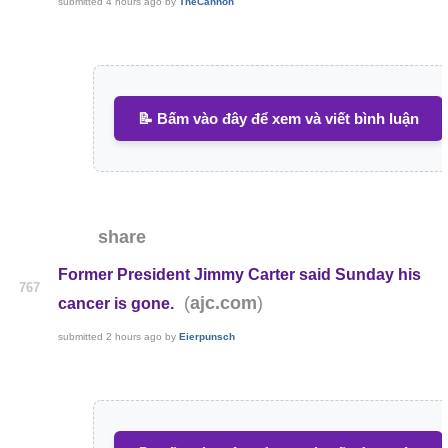
submitted
4 hours ago
by
TheCannon
📝 Bấm vào đây để xem và viết bình luận
share
Former President Jimmy Carter said Sunday his
767
(
)
ajc.com
cancer is gone.
submitted
2 hours ago
by
Eierpunsch