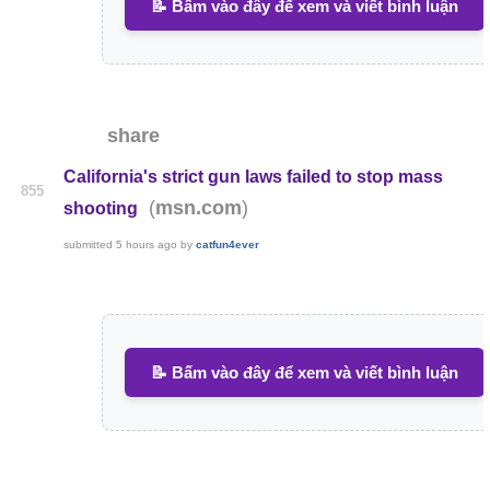
📝 Bấm vào đây để xem và viết bình luận
share
California's strict gun laws failed to stop mass
855
(
)
msn.com
shooting
submitted
5 hours ago
by
catfun4ever
📝 Bấm vào đây để xem và viết bình luận