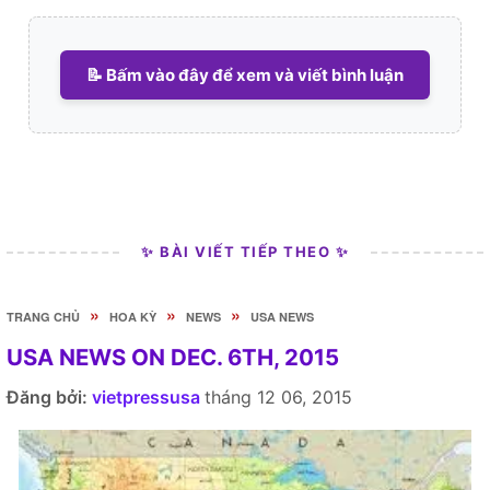
📝 Bấm vào đây để xem và viết bình luận
✨ BÀI VIẾT TIẾP THEO ✨
»
»
»
TRANG CHỦ
HOA KỲ
NEWS
USA NEWS
USA NEWS ON DEC. 6TH, 2015
Đăng bởi:
vietpressusa
tháng 12 06, 2015