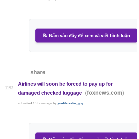
📝 Bấm vào đây để xem và viết bình luận
share
Airlines will soon be forced to pay up for
1192
(
)
foxnews.com
damaged checked luggage
submitted
13 hours ago
by
youlifeisalie_goy