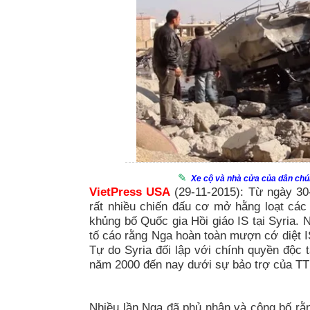
Xe cộ và nhà cửa của dân ch
VietPress USA
(29-11-2015): Từ ngày 30
rất nhiều chiến đấu cơ mở hằng loạt các
khủng bố Quốc gia Hồi giáo IS tại Syria
tố cáo rằng Nga hoàn toàn mượn cớ diệt I
Tự do Syria đối lập với chính quyền độc t
năm 2000 đến nay dưới sự bảo trợ của TT
Nhiều lần Nga đã phủ nhận và công bố rằ