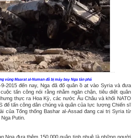
úng vùng
Maarat al-Numan
đã bị máy bay Nga tàn phá
-9-2015 đến nay, Nga đã đổ quân ồ ạt vào Syria và đưa
 cuộc tấn công nói rằng nhằm ngăn chận, tiêu diệt quân
. Nhưng thực ra Hoa Kỳ, các nước Âu Châu và khối NATO
S để tấn công dân chúng và quân của lực lượng Chiến sĩ
ài của Tổng thống Bashar al-Assad đang cai trị Syria từ
 Nga Putin.
ng Nga đưa thêm 150.000 quân tinh nhuệ là những người