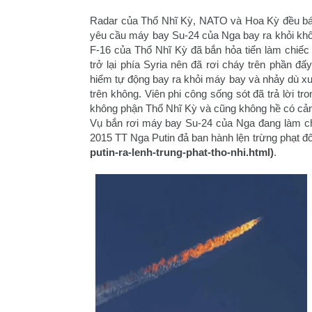
Radar của Thổ Nhĩ Kỳ, NATO và Hoa Kỳ đều báo 
yêu cầu máy bay Su-24 của Nga bay ra khỏi kh
F-16 của Thổ Nhĩ Kỳ đã bắn hỏa tiển làm chiếc 
trở lại phía Syria nên đã rơi cháy trên phần đấ
hiểm tự động bay ra khỏi máy bay và nhảy dù xu
trên không. Viên phi công sống sót đã trả lời t
không phận Thổ Nhĩ Kỳ và cũng không hề có cản
Vụ bắn rơi máy bay Su-24 của Nga đang làm ch
2015 TT Nga Putin đả ban hành lện trừng phạt đố
putin-ra-lenh-trung-phat-tho-nhi.html)
.