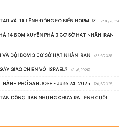
ATAR VÀ RA LỆNH ĐÓNG EO BIỂN HORMUZ
(24/6/2025)
HẢ 14 BOM XUYÊN PHÁ 3 CƠ SỞ HẠT NHÂN IRAN
M VÀ DỘI BOM 3 CƠ SỞ HẠT NHÂN IRAN
(22/6/2025)
NGÀY GIAO CHIẾN VỚI ISRAEL?
(21/6/2025)
THÀNH PHỐ SAN JOSE - June 24, 2025
(20/6/2025)
 TẤN CÔNG IRAN NHƯNG CHƯA RA LỆNH CUỐI