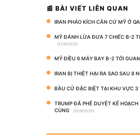
📰 BÀI VIẾT LIÊN QUAN
IRAN PHÁO KÍCH CĂN CỨ MỸ Ở Q
MỸ ĐÁNH LỪA ĐƯA 7 CHIẾC B-2 T
(23/6/2025)
MỸ ĐIỀU 6 MÁY BAY B-2 TỚI GUA
IRAN BỊ THIỆT HẠI RA SAO SAU 8 
BẦU CỬ ĐẶC BIỆT TẠI KHU VỰC 3 
TRUMP ĐÃ PHÊ DUYỆT KẾ HOẠCH
CÙNG
(20/6/2025)