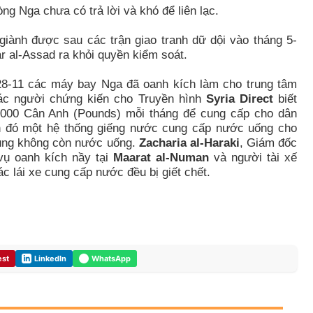
g Nga chưa có trả lời và khó để liên lạc.
giành được sau các trận giao tranh dữ dội vào tháng 5-
r al-Assad ra khỏi quyền kiểm soát.
8-11 các máy bay Nga đã oanh kích làm cho trung tâm
 Các người chứng kiến cho Truyền hình
Syria Direct
biết
000 Cân Anh (Pounds) mỗi tháng để cung cấp cho dân
h đó một hệ thống giếng nước cung cấp nước uống cho
húng không còn nước uống.
Zacharia al-Haraki
, Giám đốc
vụ oanh kích nầy tại
Maarat al-Numan
và người tài xế
c lái xe cung cấp nước đều bị giết chết.
est
LinkedIn
WhatsApp