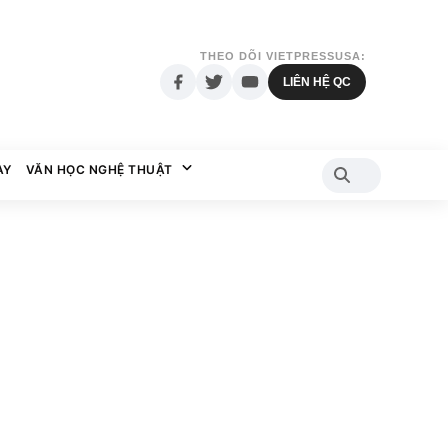
THEO DÕI VIETPRESSUSA:
LIÊN HỆ QC
AY
VĂN HỌC NGHỆ THUẬT