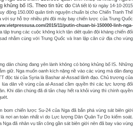
g khủng bố IS. Theo tin tức do
CIA tiết lộ từ ngày 14-10-2015
 huy động 150.000 quân tình nguyện chuẩn bị cho Chiến Tranh Thế
a với sự hỗ trợ nhiều phi đội máy bay chiến lược của Trung Quốc
ww.vietpressusa.com/2015/11/putin-chuan-bi-150000-linh-nga-
a tập trung các cuộc không kích tận diêt quân đội kháng chiến đối
ssad nhằm cùng với Trung Quốc và Iran lập căn cứ địa cho vùng
ùng dân chúng đang yên lành không có bóng khủng bố IS. Những
ắm giữ. Nga muốn oanh kích nặng nề vào các vùng mà dân đang
T độc tài của Syria là Bashar al-Assad lãnh đạo. Chủ trương của
ặc lùa dân về vùng của al-Assad cầm quyền thì các lực lượng đối
. Khi dân chúng đã di tản chạy hết ra khỏi vùng thì chính quyền
uét.
 bom chiến lược Su-24 của Nga đã bắn phá vùng sát biên giới
 là nơi an toàn nhất vì do Lực lượng Dân Quân Tự Do kiểm soát.
 Nga đã nhân vụ tấn công gần sát biên giới nên đã bay vào vùng