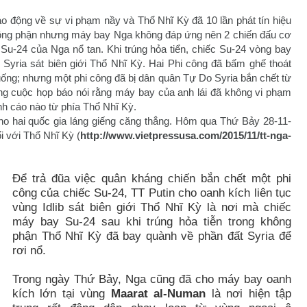
động về sự vi phạm nầy và Thổ Nhĩ Kỳ đã 10 lần phát tín hiệu
ông phận nhưng máy bay Nga không đáp ứng nên 2 chiến đấu cơ
Su-24 của Nga nổ tan. Khi trúng hỏa tiển, chiếc Su-24 vòng bay
y Syria sát biên giới Thổ Nhĩ Kỳ. Hai Phi công đã bấm ghế thoát
ống; nhưng một phi công đã bị dân quân Tự Do Syria bắn chết từ
rong cuộc họp báo nói rằng máy bay của anh lái đã không vi phạm
h cáo nào từ phía Thổ Nhĩ Kỳ.
o hai quốc gia láng giếng căng thẳng. Hôm qua Thứ Bảy 28-11-
i với Thổ Nhĩ Kỳ (
http://www.vietpressusa.com/2015/11/tt-nga-
Để trả đũa việc quân kháng chiến bắn chết một phi
công của chiếc Su-24, TT Putin cho oanh kích liên tục
vùng Idlib sát biên giới Thổ Nhĩ Kỳ là nơi mà chiếc
máy bay Su-24 sau khi trúng hỏa tiễn trong không
phận Thổ Nhĩ Kỳ đã bay quành về phần đất Syria để
rơi nổ.
Trong ngày Thứ Bảy, Nga cũng đã cho máy bay oanh
kích lớn tại vùng
Maarat al-Numan
là nơi hiện tập