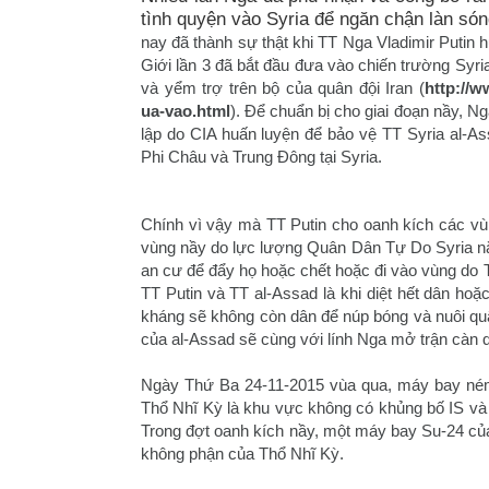
tình quyện vào Syria để ngăn chận làn són
nay đã thành sự thật khi TT Nga Vladimir Putin
Giới lần 3 đã bắt đầu đưa vào chiến trường Syri
và yểm trợ trên bộ của quân đội Iran (
http://w
ua-vao.html
). Để chuẩn bị cho giai đoạn nầy, Ng
lập do CIA huấn luyện để bảo vệ TT Syria al-A
Phi Châu và Trung Đông tại Syria.
Chính vì vậy mà TT Putin cho oanh kích các v
vùng nầy do lực lượng Quân Dân Tự Do Syria n
an cư để đẩy họ hoặc chết hoặc đi vào vùng do T
TT Putin và TT al-Assad là khi diệt hết dân ho
kháng sẽ không còn dân để núp bóng và nuôi quân
của al-Assad sẽ cùng với lính Nga mở trận càn q
Ngày Thứ Ba 24-11-2015 vùa qua, máy bay ném
Thổ Nhĩ Kỳ là khu vực không có khủng bố IS và
Trong đợt oanh kích nầy, một máy bay Su-24 của
không phận của Thổ Nhĩ Kỳ.