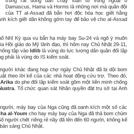
trung rất đông dân chạy loạn từ vùng ngoại ô
Damascus, Hama và Horms là những nơi mà quân đội
của TT al-Assad đã bắn hơi độc hóa học giết hằng
anh kích giết dân không gớm tay để bảo vệ cho al-Assad
Thổ Nhĩ Kỳ qua vụ bắn hạ máy bay Su-24 và ngõ ý muốn
ia Hồi giáo do Mỹ lãnh đạo, thì hôm nay Chủ Nhật 29-11,
không tập vào
Idlib
là vùng do lực lượng dân quân đối lập
g phải là vùng do IS kiểm soát.
m người khác đang họp chợ ngày Chủ Nhật đã bị dội bom
uật theo lời kể của các nhà hoạt động cứu trợ. Theo đó,
Arika
do phe đối lập kiểm soát gồm một liên minh chống
Nustra
. Tổ chức quan sát Nhân quyền đặt trụ sở tại Anh
 người, máy bay của Nga cũng đã oanh kích một số các
iha al-Youm
cho hay máy bay của Nga đã thả bom chùm
Số người chết riêng rẻ nầy đã lên đến 60 người, không kể
 bán sáng Chủ Nhật.