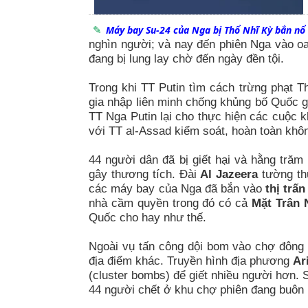
Máy bay Su-24 của Nga bị Thổ Nhĩ Kỳ bắn nổ
nghìn người; và nay đến phiên Nga vào o
đang bị lung lay chờ đến ngày đền tội.
Trong khi TT Putin tìm cách trừng phạt 
gia nhập liên minh chống khủng bố Quốc g
TT Nga Putin lại cho thực hiện các cuộc 
với TT al-Assad kiểm soát, hoàn toàn khôn
44 người dân đã bị giết hại và hằng tră
gây thương tích. Đài
Al Jazeera
tường th
các máy bay của Nga đã bắn vào
thị trấn
nhà cầm quyền trong đó có cả
Mặt Trân 
Quốc cho hay như thế.
Ngoài vụ tấn công dội bom vào chợ đông
địa điểm khác. Truyền hình địa phương
Ar
(cluster bombs) để giết nhiều người hơn. 
44 người chết ở khu chợ phiên đang buôn