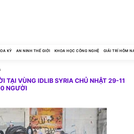
HOA KỲ
AN NINH THẾ GIỚI
KHOA HỌC CÔNG NGHỆ
GIẢI TRÍ HÔM N
G
 TẠI VÙNG IDLIB SYRIA CHỦ NHẬT 29-11
00 NGƯỜI