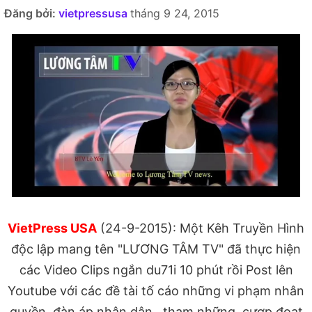
Đăng bởi:
vietpressusa
tháng 9 24, 2015
VietPress USA
(24-9-2015): Một Kêh Truyền Hình
độc lập mang tên "LƯƠNG TÂM TV" đã thực hiện
các Video Clips ngắn du71i 10 phút rồi Post lên
Youtube với các đề tài tố cáo những vi phạm nhân
quyền, đàn áp nhân dân , tham những, cươp đoạt