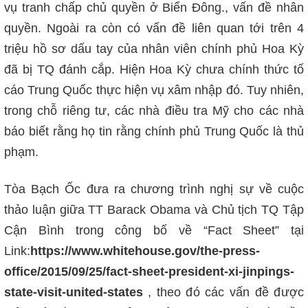
vụ tranh chấp chủ quyền ở Biển Đông., vấn đề nhân
quyền. Ngoài ra còn có vấn đề liên quan tới trên 4
triệu hồ sơ dấu tay của nhân viên chính phủ Hoa Kỳ
đã bị TQ đánh cắp. Hiện Hoa Kỳ chưa chính thức tố
cáo Trung Quốc thực hiện vụ xâm nhập đó. Tuy nhiên,
trong chỗ riêng tư, các nhà điều tra Mỹ cho các nhà
báo biết rằng họ tin rằng chính phủ Trung Quốc là thủ
phạm.
Tòa Bạch Ốc đưa ra chương trình nghị sự về cuộc
thảo luận giữa TT Barack Obama và Chủ tịch TQ Tập
Cận Bình trong công bố về “Fact Sheet” tại
Link:
https://www.whitehouse.gov/the-press-
office/2015/09/25/fact-sheet-president-xi-jinpings-
state-visit-united-states
, t
heo đó các vấn đề được