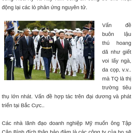
động lại các lò phản ứng nguyên tử.
Vấn đề
buôn lậu
thú hoang
dã như giết
voi lấy ngà,
da cọp, v.v..
mà TQ là thị
trường tiêu
thụ lớn nhát. Vấn đề hợp tác trên đại dương và phát
triển tại Bắc Cực..
Các nhà lãnh đạo doanh nghiệp Mỹ muốn ông Tập
Cận Bình đích thân bảo đảm là các công ty của họ sẽ