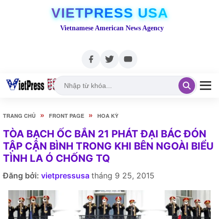
VIETPRESS USA
Vietnamese American News Agency
»
»
TRANG CHỦ
FRONT PAGE
HOA KỲ
TÒA BẠCH ỐC BẮN 21 PHÁT ĐẠI BÁC ĐÓN
TẬP CẬN BÌNH TRONG KHI BÊN NGOÀI BIỂU
TÌNH LA Ó CHỐNG TQ
Đăng bởi:
vietpressusa
tháng 9 25, 2015