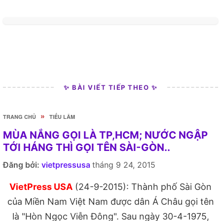
✨ BÀI VIẾT TIẾP THEO ✨
»
TRANG CHỦ
TIẾU LÂM
MÙA NẮNG GỌI LÀ TP,HCM; NƯỚC NGẬP
TỚI HÁNG THÌ GỌI TÊN SÀI-GÒN..
Đăng bởi:
vietpressusa
tháng 9 24, 2015
VietPress USA
(24-9-2015): Thành phố Sài Gòn
của Miền Nam Việt Nam được dân Á Châu gọi tên
là "Hòn Ngọc Viễn Đông". Sau ngày 30-4-1975,