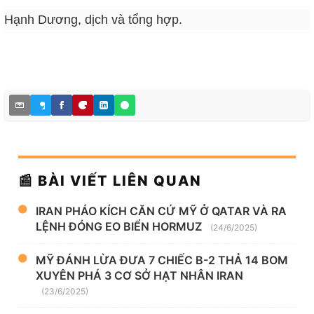
Hạnh Dương, dịch và tổng hợp.
📰 BÀI VIẾT LIÊN QUAN
IRAN PHÁO KÍCH CĂN CỨ MỸ Ở QATAR VÀ RA
LỆNH ĐÓNG EO BIỂN HORMUZ
(24/6/2025)
MỸ ĐÁNH LỪA ĐƯA 7 CHIẾC B-2 THẢ 14 BOM
XUYÊN PHÁ 3 CƠ SỞ HẠT NHÂN IRAN
(23/6/2025)