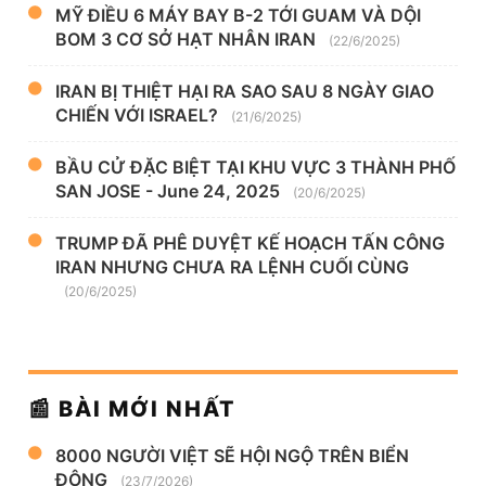
MỸ ĐIỀU 6 MÁY BAY B-2 TỚI GUAM VÀ DỘI
BOM 3 CƠ SỞ HẠT NHÂN IRAN
(22/6/2025)
IRAN BỊ THIỆT HẠI RA SAO SAU 8 NGÀY GIAO
CHIẾN VỚI ISRAEL?
(21/6/2025)
BẦU CỬ ĐẶC BIỆT TẠI KHU VỰC 3 THÀNH PHỐ
SAN JOSE - June 24, 2025
(20/6/2025)
TRUMP ĐÃ PHÊ DUYỆT KẾ HOẠCH TẤN CÔNG
IRAN NHƯNG CHƯA RA LỆNH CUỐI CÙNG
(20/6/2025)
📰 BÀI MỚI NHẤT
8000 NGƯỜI VIỆT SẼ HỘI NGỘ TRÊN BIỂN
ĐÔNG
(23/7/2026)