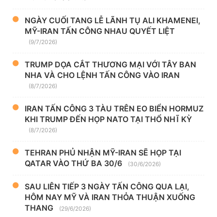
NGÀY CUỐI TANG LỄ LÃNH TỤ ALI KHAMENEI,
MỸ-IRAN TẤN CÔNG NHAU QUYẾT LIỆT
(9/7/2026)
TRUMP DỌA CẮT THƯƠNG MẠI VỚI TÂY BAN
NHA VÀ CHO LỆNH TẤN CÔNG VÀO IRAN
(8/7/2026)
IRAN TẤN CÔNG 3 TÀU TRÊN EO BIỂN HORMUZ
KHI TRUMP ĐẾN HỌP NATO TẠI THỔ NHĨ KỲ
(8/7/2026)
TEHRAN PHỦ NHẬN MỸ-IRAN SẼ HỌP TẠI
QATAR VÀO THỨ BA 30/6
(30/6/2026)
SAU LIÊN TIẾP 3 NGÀY TẤN CÔNG QUA LẠI,
HÔM NAY MỸ VÀ IRAN THỎA THUẬN XUỐNG
THANG
(29/6/2026)