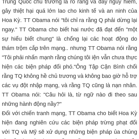
Trung Quốc chủ trương là rõ rang và đầy nguy hiểm,
gây thiệt hại quá lớn lao cho kinh tế và an ninh của
Hoa Kỳ. TT Obama nói "tôi chỉ ra rằng Q phải dừng lại
ngay." TT Obama cho biết hai nước đã đạt đến "một
sự hiểu biết chung" là chống lại các hoạt động do
thám trộm cắp trên mạng.. nhưng TT Obama nói rằng
"Tôi phải nhấn mạnh rằng chúng tôi iện vẫn chưa thực
hiện các biện pháp đối phó."Ông Tập Cận Bình chối
rằng TQ không hề chủ trương và không bao giờ hỗ trợ
các vụ đột nhập mạng, và rằng TQ cũng là nạn nhân.
TT Obama nói: "Câu hỏi là, từ ngữ nào đi theo sau
những hành động nầy?"
Đối với chiến tranh mạng, TT Obama cho biết Hoa Kỳ
hiện đang nghiên cứu các biện pháp trừng phạt đối
với TQ và Mỹ sẽ xử dụng những biện pháp ủa chúng