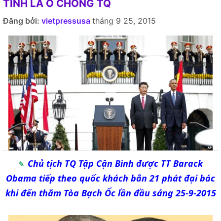
TÌNH LA Ó CHỐNG TQ
Đăng bởi:
vietpressusa
tháng 9 25, 2015
Chủ tịch TQ Tập Cận Bình được TT Barack
Obama tiếp theo quốc khách bắn 21 phát đại bác
khi đến thăm Tòa Bạch Ốc lần đầu sáng 25-9-2015