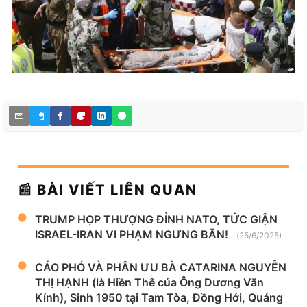
📰 BÀI VIẾT LIÊN QUAN
TRUMP HỌP THƯỢNG ĐỈNH NATO, TỨC GIẬN
ISRAEL-IRAN VI PHẠM NGƯNG BẮN!
(25/6/2025)
CÁO PHÓ VÀ PHÂN ƯU BÀ CATARINA NGUYỄN
THỊ HẠNH (là Hiền Thê của Ông Dương Văn
Kính), Sinh 1950 tại Tam Tòa, Đồng Hới, Quảng