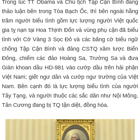
Trong lúc TT Obama và Chủ tịch Tập Cận Bình đang
thảo luận bên trong Tòa Bạch Ốc, thì bên ngoài hằng
trăm người biểu tình gồm lực lượng người Việt quốc
gia tỵ nạn tại Hoa Thịnh Đốn và vùng phụ cận đã biểu
tình với Cờ Vàng 3 Sọc Đỏ và các băng cờ biểu ngữ
chống Tập Cận Bình và đảng CSTQ xâm lược Biển
Đông, chiếm các đảo Hoàng Sa, Trường Sa và đưa
Giàn khoan dầu HD-981 vào cướp dầu trên hải phận
Việt Nam; giết ngư dân và cướp ngư trường của Việt
Nam. Bên cạnh đó là lực lượng biểu tình của người
Tây Tạng, và người thuộc các sắc dân như Nội Mông,
Tân Cương đang bị TQ tận diệt, đồng hóa.