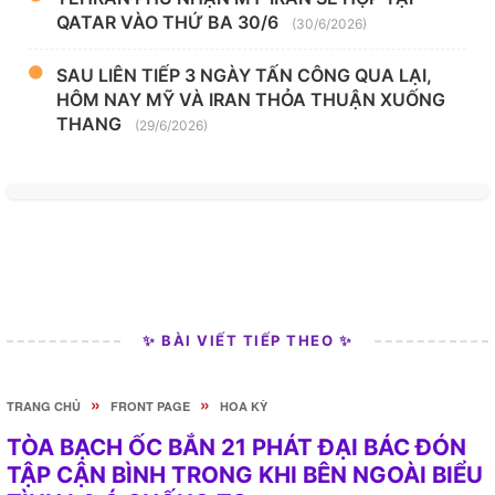
QATAR VÀO THỨ BA 30/6
(30/6/2026)
SAU LIÊN TIẾP 3 NGÀY TẤN CÔNG QUA LẠI,
HÔM NAY MỸ VÀ IRAN THỎA THUẬN XUỐNG
THANG
(29/6/2026)
✨ BÀI VIẾT TIẾP THEO ✨
»
»
TRANG CHỦ
FRONT PAGE
HOA KỲ
TÒA BẠCH ỐC BẮN 21 PHÁT ĐẠI BÁC ĐÓN
TẬP CẬN BÌNH TRONG KHI BÊN NGOÀI BIỂU