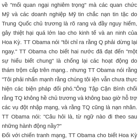
về "mối quan ngại nghiêm trọng" mà các quan chức
Mỹ và các doanh nghiệp Mỹ tin chắc nạn tin tặc do
Trung Quốc chủ trương là rõ rang và đầy nguy hiểm,
gây thiệt hại quá lớn lao cho kinh tế và an ninh của
Hoa Kỳ. TT Obama nói "tôi chỉ ra rằng Q phải dừng lại
ngay." TT Obama cho biết hai nước đã đạt đến "một
sự hiểu biết chung" là chống lại các hoạt động do
thám trộm cắp trên mạng.. nhưng TT Obama nói rằng
"Tôi phải nhấn mạnh rằng chúng tôi iện vẫn chưa thực
hiện các biện pháp đối phó."Ông Tập Cận Bình chối
rằng TQ không hề chủ trương và không bao giờ hỗ trợ
các vụ đột nhập mạng, và rằng TQ cũng là nạn nhân.
TT Obama nói: "Câu hỏi là, từ ngữ nào đi theo sau
những hành động nầy?"
Đối với chiến tranh mạng, TT Obama cho biết Hoa Kỳ