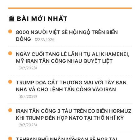
📰 BÀI MỚI NHẤT
8000 NGƯỜI VIỆT SẼ HỘI NGỘ TRÊN BIỂN
ĐÔNG
(23/7/2026)
NGÀY CUỐI TANG LỄ LÃNH TỤ ALI KHAMENEI,
MỸ-IRAN TẤN CÔNG NHAU QUYẾT LIỆT
(9/7/2026)
TRUMP DỌA CẮT THƯƠNG MẠI VỚI TÂY BAN
NHA VÀ CHO LỆNH TẤN CÔNG VÀO IRAN
(8/7/2026)
IRAN TẤN CÔNG 3 TÀU TRÊN EO BIỂN HORMUZ
KHI TRUMP ĐẾN HỌP NATO TẠI THỔ NHĨ KỲ
(8/7/2026)
TEHRAN PHỦ NHẬN MỸ-IRAN SẼ HỌP TẠI