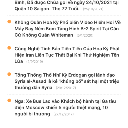
Bình, Đã được Chúa gọi về ngày 24/10/2021 tại
Quận 10 Saigon. Thọ 72 Tuổi.
(25/10/2021)
Không Quân Hoa Kỳ Phổ biến Video Hiếm Hoi Về
Máy Bay Ném Bom Tàng Hình B-2 Spirit Tại Căn
Cứ Không Quân Whiteman
(5/1/2020)
Công Nghệ Tình Báo Tiên Tiến Của Hoa Kỳ Phát
Hiện Iran Liên Tục Thất Bại Khi Thử Nghiệm Tên
Lửa
(2/9/2019)
Tổng Thống Thổ Nhĩ Kỳ Erdogan gọi lãnh đạo
Syria al-Assad là kẻ "khủng bố" sát hại một triệu
thường dân Syria
(29/12/2017)
Nga: Xe Bus Lao vào Khách bộ hành tại Ga tàu
điện Moscow khiến 5 người thiệt mạng, 10
người bị thương
(27/12/2017)