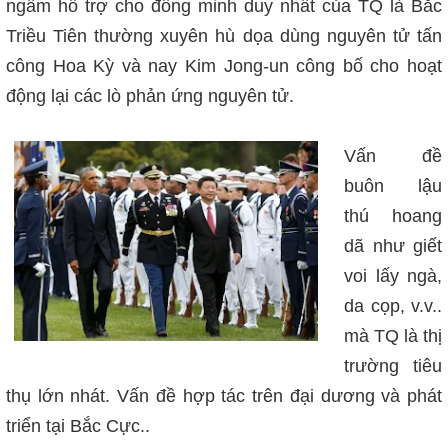
ngầm hỗ trợ cho đồng minh duy nhất của TQ là Bắc
Triều Tiên thường xuyên hù dọa dùng nguyên tử tấn
công Hoa Kỳ và nay Kim Jong-un công bố cho hoạt
động lại các lò phản ứng nguyên tử.
Vấn đề
buôn lậu
thú hoang
dã như giết
voi lấy ngà,
da cọp, v.v..
mà TQ là thị
trường tiêu
thụ lớn nhát. Vấn đề hợp tác trên đại dương và phát
triển tại Bắc Cực..