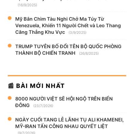
(16/9/2025)
Mỹ Bắn Chìm Tàu Nghi Chở Ma Túy Từ
Venezuela, Khiến 11 Người Chết và Leo Thang
Căng Thẳng Khu Vực
(3/9/2025)
TRUMP TUYÊN BỐ ĐỔI TÊN BỘ QUỐC PHÒNG
THÀNH BỘ CHIẾN TRANH
(26/8/2025)
📰 BÀI MỚI NHẤT
8000 NGƯỜI VIỆT SẼ HỘI NGỘ TRÊN BIỂN
ĐÔNG
(23/7/2026)
NGÀY CUỐI TANG LỄ LÃNH TỤ ALI KHAMENEI,
MỸ-IRAN TẤN CÔNG NHAU QUYẾT LIỆT
(9/7/2026)