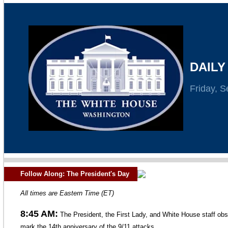
DAILY
Friday, 
Follow Along: The President's Day
All times are Eastern Time (ET)
8:45 AM:
The President, the First Lady, and White House staff ob
mark the 14th anniversary of the 9/11 attacks