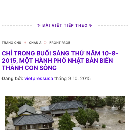
✨ BÀI VIẾT TIẾP THEO ✨
»
»
TRANG CHỦ
CHÂU Á
FRONT PAGE
CHỈ TRONG BUỔI SÁNG THỨ NĂM 10-9-
2015, MỘT HÀNH PHỐ NHẬT BẢN BIẾN
THÀNH CON SÔNG
Đăng bởi:
vietpressusa
tháng 9 10, 2015