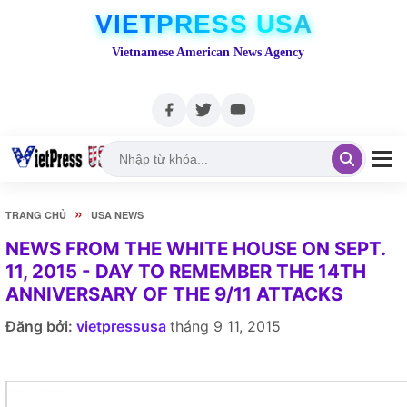
VIETPRESS USA
Vietnamese American News Agency
»
TRANG CHỦ
USA NEWS
NEWS FROM THE WHITE HOUSE ON SEPT.
11, 2015 - DAY TO REMEMBER THE 14TH
ANNIVERSARY OF THE 9/11 ATTACKS
Đăng bởi:
vietpressusa
tháng 9 11, 2015
Here's what's going on at the White House today.