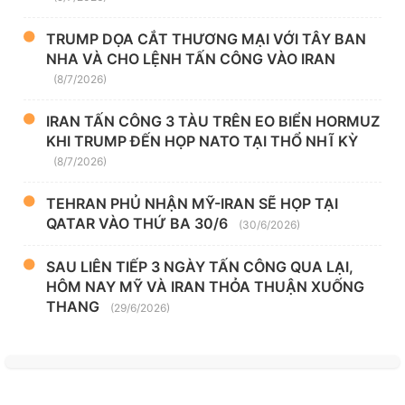
TRUMP DỌA CẮT THƯƠNG MẠI VỚI TÂY BAN
NHA VÀ CHO LỆNH TẤN CÔNG VÀO IRAN
(8/7/2026)
IRAN TẤN CÔNG 3 TÀU TRÊN EO BIỂN HORMUZ
KHI TRUMP ĐẾN HỌP NATO TẠI THỔ NHĨ KỲ
(8/7/2026)
TEHRAN PHỦ NHẬN MỸ-IRAN SẼ HỌP TẠI
QATAR VÀO THỨ BA 30/6
(30/6/2026)
SAU LIÊN TIẾP 3 NGÀY TẤN CÔNG QUA LẠI,
HÔM NAY MỸ VÀ IRAN THỎA THUẬN XUỐNG
THANG
(29/6/2026)