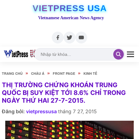
VIETPRESS USA
Vietnamese American News Agency
»
»
»
TRANG CHỦ
CHÂU Á
FRONT PAGE
KINH TẾ
THỊ TRƯỜNG CHỨNG KHOÁN TRUNG
QUỐC BỊ SUY KIỆT TỚI 8.6% CHỈ TRONG
NGÀY THỨ HAI 27-7-2015.
Đăng bởi:
vietpressusa
tháng 7 27, 2015