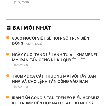
(11/7/2018)
📰 BÀI MỚI NHẤT
8000 NGƯỜI VIỆT SẼ HỘI NGỘ TRÊN BIỂN
ĐÔNG
(23/7/2026)
NGÀY CUỐI TANG LỄ LÃNH TỤ ALI KHAMENEI,
MỸ-IRAN TẤN CÔNG NHAU QUYẾT LIỆT
(9/7/2026)
TRUMP DỌA CẮT THƯƠNG MẠI VỚI TÂY BAN
NHA VÀ CHO LỆNH TẤN CÔNG VÀO IRAN
(8/7/2026)
IRAN TẤN CÔNG 3 TÀU TRÊN EO BIỂN HORMUZ
KHI TRUMP ĐẾN HỌP NATO TẠI THỔ NHĨ KỲ