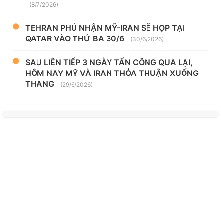
(8/7/2026)
TEHRAN PHỦ NHẬN MỸ-IRAN SẼ HỌP TẠI
QATAR VÀO THỨ BA 30/6
(30/6/2026)
SAU LIÊN TIẾP 3 NGÀY TẤN CÔNG QUA LẠI,
HÔM NAY MỸ VÀ IRAN THỎA THUẬN XUỐNG
THANG
(29/6/2026)