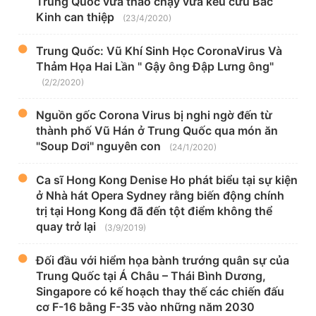
Trung Quốc vừa tháo chạy vừa kêu cứu Bắc
Kinh can thiệp
(23/4/2020)
Trung Quốc: Vũ Khí Sinh Học CoronaVirus Và
Thảm Họa Hai Lần " Gậy ông Đập Lưng ông"
(2/2/2020)
Nguồn gốc Corona Virus bị nghi ngờ đến từ
thành phố Vũ Hán ở Trung Quốc qua món ăn
"Soup Dơi" nguyên con
(24/1/2020)
Ca sĩ Hong Kong Denise Ho phát biểu tại sự kiện
ở Nhà hát Opera Sydney rằng biến động chính
trị tại Hong Kong đã đến tột điểm không thể
quay trở lại
(3/9/2019)
Đối đầu với hiểm họa bành trướng quân sự của
Trung Quốc tại Á Châu – Thái Bình Dương,
Singapore có kế hoạch thay thế các chiến đấu
cơ F-16 bằng F-35 vào những năm 2030