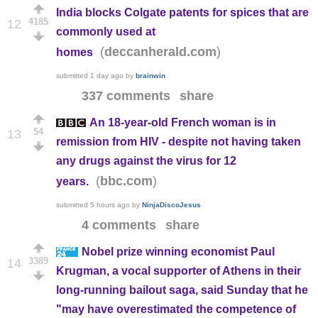
India blocks Colgate patents for spices that are
4185
12
commonly used at
(
)
deccanherald.com
homes
submitted
1 day ago
by
brainwin
337 comments
share
An 18-year-old French woman is in
54
13
remission from HIV - despite not having taken
any drugs against the virus for 12
(
)
bbc.com
years.
submitted
5 hours ago
by
NinjaDiscoJesus
4 comments
share
Nobel prize winning economist Paul
3389
14
Krugman, a vocal supporter of Athens in their
long-running bailout saga, said Sunday that he
"may have overestimated the competence of