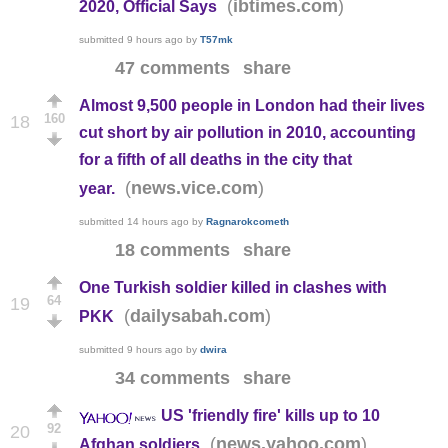
(
)
ibtimes.com
2020, Official Says
submitted
9 hours ago
by
T57mk
47 comments
share
Almost 9,500 people in London had their lives
160
18
cut short by air pollution in 2010, accounting
for a fifth of all deaths in the city that
(
)
news.vice.com
year.
submitted
14 hours ago
by
Ragnarokcometh
18 comments
share
One Turkish soldier killed in clashes with
64
19
(
)
dailysabah.com
PKK
submitted
9 hours ago
by
dwira
34 comments
share
US 'friendly fire' kills up to 10
92
20
(
)
news.yahoo.com
Afghan soldiers