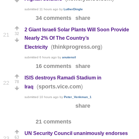
submitted
11 hours ago
by
LutherDingle
34 comments
share
2 Giant Israeli Solar Plants Will Soon Provide
32
21
Nearly 2% Of The Country’s
(
)
thinkprogress.org
Electricity
submitted
6 hours ago
by
anutensil
16 comments
share
ISIS destroys Ramadi Stadium in
78
22
(
)
sports.vice.com
Iraq
submitted
10 hours ago
by
Peter_Venkman_1
share
21 comments
UN Security Council unanimously endorses
63
23