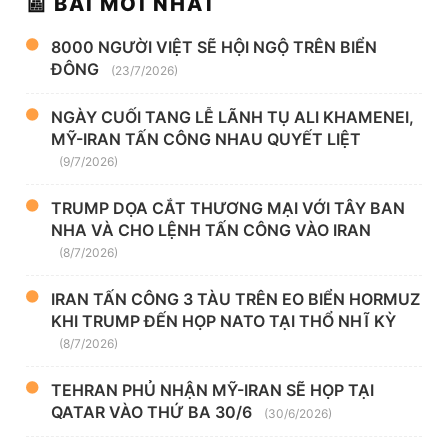
📰 BÀI MỚI NHẤT
8000 NGƯỜI VIỆT SẼ HỘI NGỘ TRÊN BIỂN
ĐÔNG
(23/7/2026)
NGÀY CUỐI TANG LỄ LÃNH TỤ ALI KHAMENEI,
MỸ-IRAN TẤN CÔNG NHAU QUYẾT LIỆT
(9/7/2026)
TRUMP DỌA CẮT THƯƠNG MẠI VỚI TÂY BAN
NHA VÀ CHO LỆNH TẤN CÔNG VÀO IRAN
(8/7/2026)
IRAN TẤN CÔNG 3 TÀU TRÊN EO BIỂN HORMUZ
KHI TRUMP ĐẾN HỌP NATO TẠI THỔ NHĨ KỲ
(8/7/2026)
TEHRAN PHỦ NHẬN MỸ-IRAN SẼ HỌP TẠI
QATAR VÀO THỨ BA 30/6
(30/6/2026)