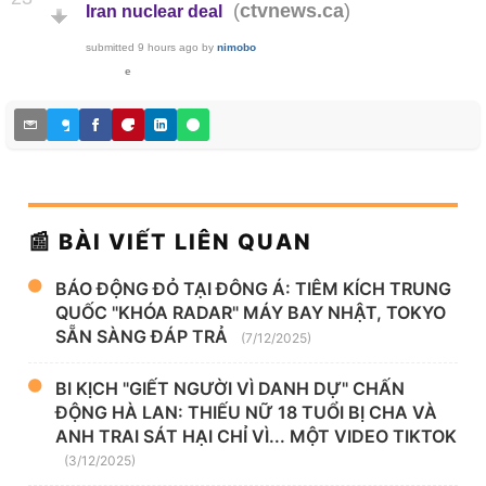
(
)
ctvnews.ca
Iran nuclear deal
submitted
9 hours ago
by
nimobo
e
📰 BÀI VIẾT LIÊN QUAN
BÁO ĐỘNG ĐỎ TẠI ĐÔNG Á: TIÊM KÍCH TRUNG
QUỐC "KHÓA RADAR" MÁY BAY NHẬT, TOKYO
SẴN SÀNG ĐÁP TRẢ
(7/12/2025)
BI KỊCH "GIẾT NGƯỜI VÌ DANH DỰ" CHẤN
ĐỘNG HÀ LAN: THIẾU NỮ 18 TUỔI BỊ CHA VÀ
ANH TRAI SÁT HẠI CHỈ VÌ... MỘT VIDEO TIKTOK
(3/12/2025)