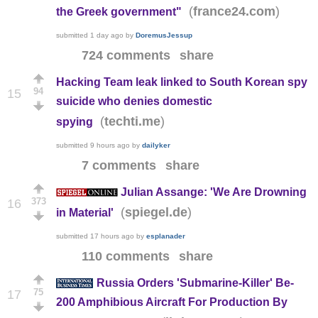
(
)
france24.com
the Greek government"
submitted
1 day ago
by
DoremusJessup
724 comments
share
Hacking Team leak linked to South Korean spy
94
15
suicide who denies domestic
(
)
techti.me
spying
submitted
9 hours ago
by
dailyker
7 comments
share
Julian Assange: 'We Are Drowning
373
16
(
)
spiegel.de
in Material'
submitted
17 hours ago
by
esplanader
110 comments
share
Russia Orders 'Submarine-Killer' Be-
75
17
200 Amphibious Aircraft For Production By