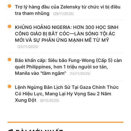
Trợ lý hàng đầu của Zelensky từ chức vì bị điều
tra tham nhũng
(29/11/2025)
KHỦNG HOẢNG NIGERIA: HƠN 300 HỌC SINH
CÔNG GIÁO BỊ BẮT CÓC—LÀN SÓNG TỘI ÁC
MỚI VÀ SỰ PHẢN ỨNG MẠNH MẼ TỪ MỸ
(23/11/2025)
Bão khẩn cấp: Siêu bão Fung-Wong (Cấp 5) càn
quét Philippines, hơn 1 triệu người sơ tán,
Manila vào "tầm ngắm"
(10/11/2025)
Lệnh Ngừng Bắn Lịch Sử Tại Gaza Chính Thức
Có Hiệu Lực, Mang Lại Hy Vọng Sau 2 Năm
Xung Đột
(9/10/2025)