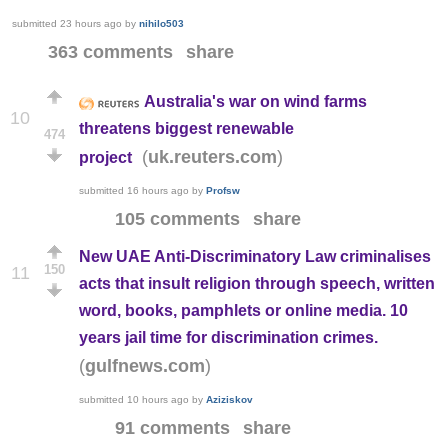
submitted
23 hours ago
by
nihilo503
363 comments
share
Australia's war on wind farms
10
threatens biggest renewable
474
(
)
uk.reuters.com
project
submitted
16 hours ago
by
Profsw
105 comments
share
New UAE Anti-Discriminatory Law criminalises
150
11
acts that insult religion through speech, written
word, books, pamphlets or online media. 10
years jail time for discrimination crimes.
(
)
gulfnews.com
submitted
10 hours ago
by
Aziziskov
91 comments
share