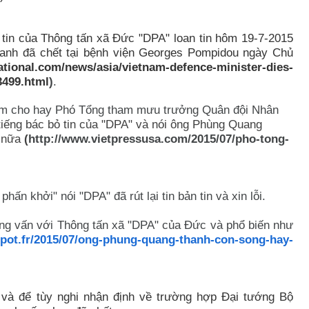
 tin của Thông tấn xã Đức "DPA" loan tin hôm 19-7-2015
anh đã chết tại bệnh viện Georges Pompidou ngày Chủ
ational.com/news/asia/vietnam-defence-minister-dies-
3499.html
)
.
Nam cho hay Phó Tổng tham mưu trưởng Quân đội Nhân
 tiếng bác bỏ tin của "DPA" và nói ông Phùng Quang
y nữa
(
http://www.vietpressusa.com/2015/07/pho-tong-
hấn khởi" nói "DPA" đã rút lại tin bản tin và xin lỗi.
g vấn với Thông tấn xã "DPA" của Đức và phổ biến như
spot.fr/2015/07/ong-phung-quang-thanh-con-song-hay-
 và để tùy nghi nhận định về trường hợp Đại tướng Bộ