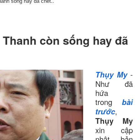
nh sống hay đã chết..
Thanh còn sống hay đã
-
Thụy My
Như đã
hứa
trong
bài
,
trước
Thụy My
xin cập
nhật bản