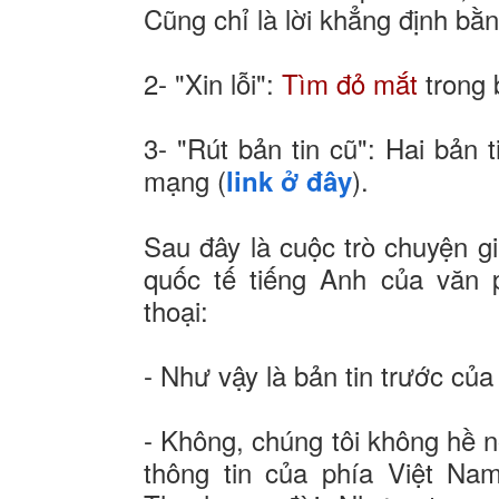
Cũng chỉ là lời khẳng định b
2- "Xin lỗi":
Tìm đỏ mắt
trong 
3- "Rút bản tin cũ": Hai bản 
mạng (
).
link ở đây
Sau đây là cuộc trò chuyện g
quốc tế tiếng Anh của văn 
thoại:
- Như vậy là bản tin trước củ
- Không, chúng tôi không hề nó
thông tin của phía Việt Na