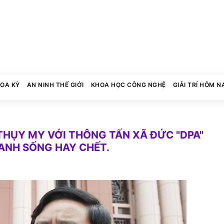
HOA KỲ
AN NINH THẾ GIỚI
KHOA HỌC CÔNG NGHỆ
GIẢI TRÍ HÔM N
THỤY MY VỚI THÔNG TẤN XÃ ĐỨC "DPA"
ANH SỐNG HAY CHẾT.