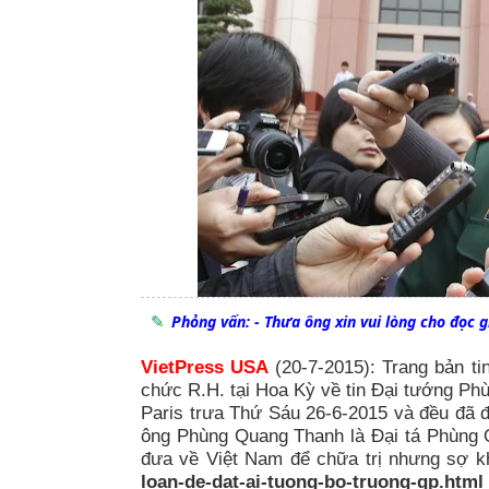
Phỏng vấn: - Thưa ông xin vui lòng cho đọc g
VietPress USA
(20-7-2015): Trang bản tin
chức R.H. tại Hoa Kỳ về tin Đại tướng Phù
Paris trưa Thứ Sáu 26-6-2015 và đều đã đ
ông Phùng Quang Thanh là Đại tá Phùng Q
đưa về Việt Nam để chữa trị nhưng sợ kh
loan-de-dat-ai-tuong-bo-truong-qp.html