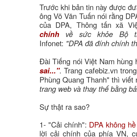
Trước khi bản tin này được đư
ông Võ Văn Tuấn nói rằng DPA 
của DPA, Thông tấn xã Vi
chính
về sức khỏe Bộ tr
Infonet:
"DPA đã đính chính th
Đài Tiếng nói Việt Nam hùng 
. Trang cafebiz.vn tron
sai..."
Phùng Quang Thanh" thì viết
trang web và thay thế bằng bản
Sự thật ra sao?
1- "Cải chính":
DPA không hề đ
lời cải chính của phía VN, 