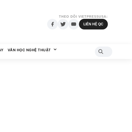
THEO DÕI VIETPRESSUSA:
LIÊN HỆ QC
AY
VĂN HỌC NGHỆ THUẬT