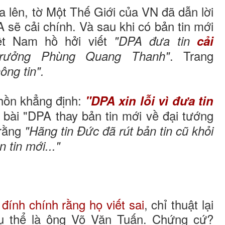
a lên, tờ Một Thế Giới của VN đã dẫn lời
sẽ cải chính. Và sau khi có bản tin mới
ệt Nam hồ hởi viết
"DPA đưa tin
cải
. Trang
ưởng Phùng Quang Thanh"
ông tin".
hồn khẳng định:
"DPA xin lỗi vì đưa tin
g bài "DPA thay bản tin mới về đại tướng
 rằng
"Hãng tin Đức đã rút bản tin cũ khỏi
 tin mới..."
ính chính rằng họ viết sai
, chỉ thuật lại
cụ thể là ông Võ Văn Tuấn. Chứng cứ?