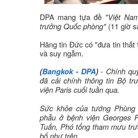
DPA mang tựa đề
"Việt Nam
(11 giờ s
trưởng Quốc phòng"
Hãng tin Đức có "đưa tin thất 
và suy ngẫm.
-
(
Bangkok - DPA
)
Chính qu
đã cải chính thông tin Bộ t
viện Paris cuối tuần qua.
Sức khỏe của tướng Phùng 
phẫu ở bệnh viện Georges P
Tuấn, Phó tổng tham mưu trư
bố như trên.