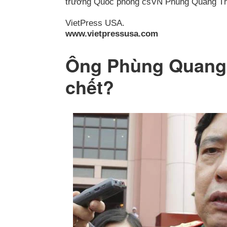
trưởng Quốc phòng csVN Phùng Quang Tha
VietPress USA.
www.vietpressusa.com
Ông Phùng Quang 
chết?