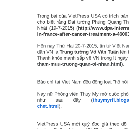
Trong bài của VietPress USA có trích bản
cho biết rằng Đại tướng Phùng Quang Th
Nhật (19-7-2015)
(
http://www.dpa-intern
in-france-after-cancer-treatment-a-4600
Hôn nay Thứ Hai 20-7-2015, tin từ Việt 
dân VN là
T
rung tướng Võ Văn Tuấn
lên
Thanh khỏe mạnh sắp về VN trong ít ngà
tham-muu-truong-quan-oi-nhan.html)
.
Báo chí tại Viet Nam đều đồng loạt "hồ hỡi p
Nay nữ Phóng viên Thụy My mở cuộc phỏn
như sau đây (
thuymyrfi.blog
chet.html
).
VietPress USA mời quý đọc giả theo dõi