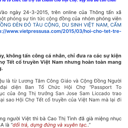
 Vào ngày 24-3-2015, trên online của Thông tấn xã
một phóng sự tin tức cộng đồng
của nhóm phóng viên
LỒNG ĐÈN ĐỎ TÀU CỘNG, DU SINH VIỆT NAM, CẤM
p://www.vietpressusa.com/2015/03/hoi-cho-tet-tre-
úy
, không tấn công cá nhân, chỉ đưa ra các sự kiện
hợ Tết cổ truyền Việt Nam nhưng hoàn toàn mang
g.
ệu l
à từ Lương Tâm Công Giáo và Cộng Đồng Người
n đại diện Ban Tổ Chức Hội Chợ “Passport To
c của ông Thị trưởng San Jose Sam Liccado trao
ại sao Hội Chợ Tết cổ truyền của Việt Nam mà l
ại
đi
ồng người Việt thì bà Cao Thị Tình đã già miệng nhục
A là “
dối trá, dựng đứng và xuyên tạc.
.”