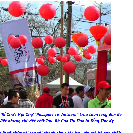
Tổ Chức Hội Chợ "Passport to Vietnam" treo toàn lồng đèn đỏ
Việt nhưng chỉ viết chữ Tàu. Bà Cao Thị Tình là Tổng Thư Ký
là tổ chức tài trợ tài chánh cho Hội Chợ. Vậy mà bà còn chối!