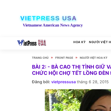
VIETPRESS USA
Vietnamese American News Agency
HOA KỲ
NGƯỜI VIỆT 
»
»
TRANG CHỦ
FRONT PAGE
NGƯỜI VIỆT HOA KỲ
BÀI 2: - BÀ CAO THỊ TÌNH GI
CHỨC HỘI CHỢ TẾT LỒNG ĐÈN Đ
Đăng bởi:
vietpressusa
tháng 6 28, 2015