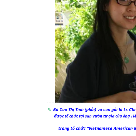
Bà Cao Thị Tình (phải) và con gái là Ls Ch
đư
ợc
tổ chức tại san vườn tư gia của ông Ti
trong tổ chức "Vietnamese American R