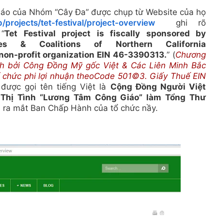
 báo của Nhóm “Cây Đa” được chụp từ Website của họ
/projects/tet-festival/project-overview
ghi rõ
 “
Tet Festival project is fiscally sponsored by
ies & Coalitions of Northern California
on-profit organization EIN 46-3390313.
” (
Chương
ánh bởi Công Đồng Mỹ gốc Việt & Các Liên Minh Bắc
tổ chức phi lợi nhuận theoCode 501©3. Giấy Thuế EIN
 được gọi tên tiếng Việt là
Cộng Đồng Người Việt
Thị Tình “Lương Tâm Công Giáo” làm Tổng Thư
hi ra mắt Ban Chấp Hành của tổ chức nầy.