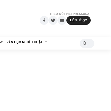
THEO DÕI VIETPRESSUSA:
LIÊN HỆ QC
AY
VĂN HỌC NGHỆ THUẬT