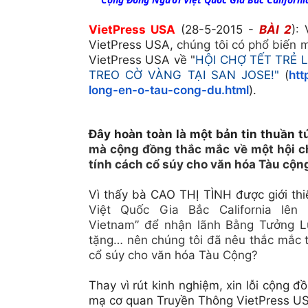
VietPress USA
(28-5-2015 -
B
ÀI 2
):
VietPress USA,
chúng tôi có phổ biến 
VietPress USA về "
HỘI CHỢ TẾT TRẺ 
TREO CỜ VÀNG TẠI SAN JOSE!"
(
htt
long-en-o-tau-cong-du.html
).
Đây hoàn toàn là một bản tin thuần t
mà cộng đồng thắc mắc về một hội c
tính cách cổ súy cho văn hóa Tàu cộn
Vì thấy bà CAO THỊ TÌNH được giới thi
Việt Quốc Gia Bắc California lê
Vietnam” để
nhận lãnh Bằng Tưởng Lụ
t
ặng
… nên chúng tôi đã nêu thắc mắc t
cổ súy cho văn hóa Tàu Cộng?
Thay vì rút kinh nghiệm, xin lỗi cộng đ
mạ cơ quan Truyền Thông VietPress US