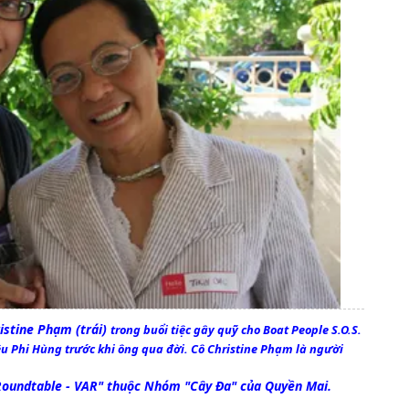
ristine Phạm (trái)
trong buổi tiệc gây quỹ cho Boat People S.O.S.
êu Phi Hùng trước khi ông qua đời. Cô Christine Phạm là người
oundtable - VAR" thuộc Nhóm "Cây Đa" của Quyền Mai.