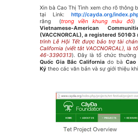
Xin bà Cao Thị Tình xem cho rõ thông
tại Link:
http://cayda.org/index.php
rằng (
trong viền khung màu đỏ
)
Vietnamese-American Communit
(VACCNORCAL), a registered 501©3 n
trình Lễ Hội Tết được bảo trợ tài ch
California (viết tắt VACCNORCAL), là 
46-3390313
). Đây là tổ chức thường
Quốc Gia Bắc California
do
bà
Cao 
Ký
theo các văn bản và sự giới thiệu k