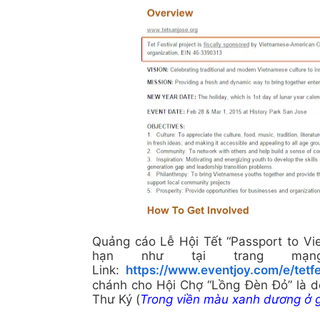
Quảng cáo Lễ Hội Tết “Passport to Vie
hạn như tại trang mạ
Link:
https://www.eventjoy.com/e/tetfe
chánh cho Hội Chợ “Lồng Đèn Đỏ” là 
Thư Ký (
Trong vi
ền màu xanh dương ở g