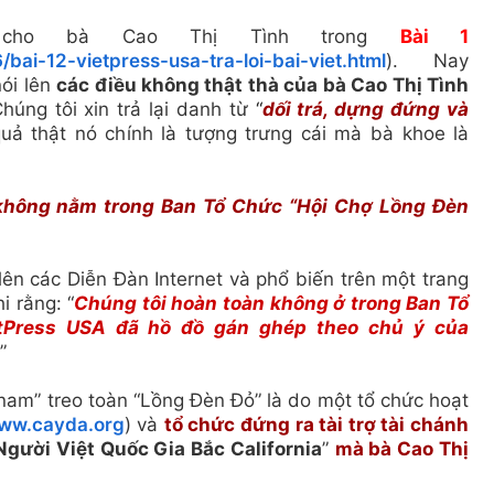
i cho bà Cao Thị Tình trong
Bài 1
bai-12-vietpress-usa-tra-loi-bai-viet.html
). Nay
nói lên
các điều kh
ông th
ật th
à
của bà Cao Thị Tình
Ch
úng t
ôi xin tr
ả l
ại danh t
ừ
“
dối trá, dựng đứng và
qu
ả th
ật n
ó ch
ính l
à t
ư
ợng tr
ưng c
ái m
à b
à khoe l
à
i không nằm trong Ban Tổ Chức “Hội Chợ Lồng Đèn
lên các Diễn Đàn Internet và phổ biến trên một trang
 rằng: “
Chúng tôi hoàn toàn không ở trong Ban Tổ
tPress USA đã hồ đồ gán ghép theo chủ ý của
”
nam” treo toàn “Lồng Đèn Đỏ” là do một tổ chức hoạt
ww.cayda.org
) và
tổ chức đứng ra tài trợ tài chánh
gười Việt Quốc Gia Bắc California
”
mà bà Cao Thị