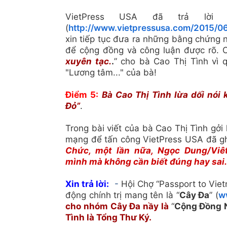
VietPress USA đã trả lờ
(
http://www.vietpressusa.com/2015/06/
xin tiếp tục đưa ra những bằng chứng 
để cộng đồng và công luận được rõ. 
xuyên tạc.
.
” cho b
à Cao Th
ị T
ình v
ì 
"L
ư
ơng t
âm..." c
ủa b
à!
Điểm 5:
Bà Cao Thị Tình lừa dối nó
Đỏ”
.
Trong bài viết c
ủa
bà Cao Thị Tình gởi 
mạng để tấn công VietPress USA đã ghi
Chức, một lần nữa, Ngọc Dung/Viê
mình mà không cần biết đúng hay sai.
Xin trả lời:
-
Hội Chợ “Passport to Viet
động chính trị mang tên là “
Cây Đa
” (
w
cho nhóm Cây Đa nầy là
“
Cộng Đồng N
Tình là Tổng Thư Ký.