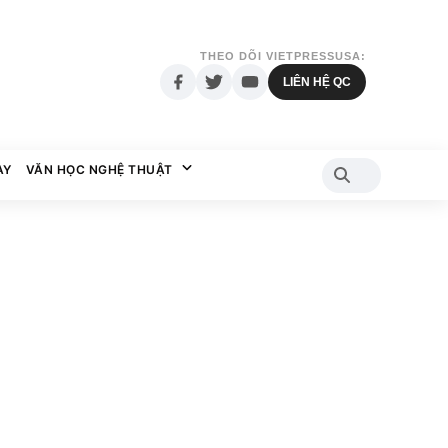
THEO DÕI VIETPRESSUSA:
LIÊN HỆ QC
AY
VĂN HỌC NGHỆ THUẬT