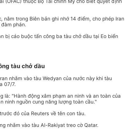
i (OFAC) thuộc Bộ Tài chính Mỹ cho biết quyết định
, nằm trong Biên bản ghi nhớ 14 điểm, cho phép Iran
ên đàm phán.
n bị cáo buộc tấn công ba tàu chở dầu tại Eo biển
công tàu chở dầu
 Iran nhằm vào tàu Wedyan của nước này khi tàu
a 07/7.
ng là: "Hành động xâm phạm an ninh và an toàn của
an ninh nguồn cung năng lượng toàn cầu."
rước đó của Reuters về tên con tàu.
ông nhằm vào tàu Al-Rakiyat treo cờ Qatar.