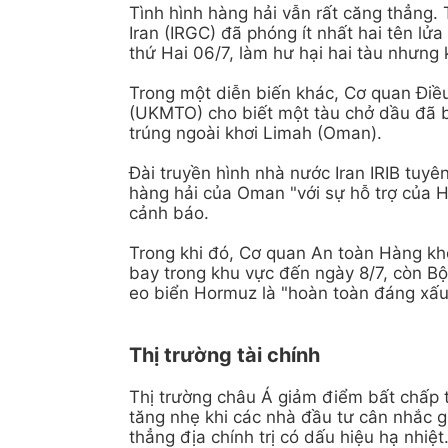
Tình hình hàng hải vẫn rất căng thẳng.
Iran (IRGC) đã phóng ít nhất hai tên lử
thứ Hai 06/7, làm hư hại hai tàu nhưng
Trong một diễn biến khác, Cơ quan Đi
(UKMTO) cho biết một tàu chở dầu đã b
trúng ngoài khơi Limah (Oman).
Đài truyền hình nhà nước Iran IRIB tuy
hàng hải của Oman "với sự hỗ trợ của H
cảnh báo.
Trong khi đó, Cơ quan An toàn Hàng k
bay trong khu vực đến ngày 8/7, còn Bộ
eo biển Hormuz là "hoàn toàn đáng xấu
Thị trường tài chính
Thị trường châu Á giảm điểm bất chấp t
tăng nhẹ khi các nhà đầu tư cân nhắc 
thẳng địa chính trị có dấu hiệu hạ nhiệt