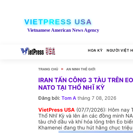
VIETPRESS USA
Vietnamese American News Agency
HOA KỲ
NGƯỜI VIỆT 
»
TRANG CHỦ
AN NINH THẾ GIỚI
IRAN TẤN CÔNG 3 TÀU TRÊN E
NATO TẠI THỔ NHĨ KỲ
Đăng bởi:
Tom A
tháng 7 08, 2026
VietPress USA
(07/7/2026): Hôm nay T
Thổ Nhĩ Kỳ và lên án các đồng minh NA
tàu chở dầu và khí hóa lỏng trên Eo biển
Khamenei đang thu hút hằng chục triệu