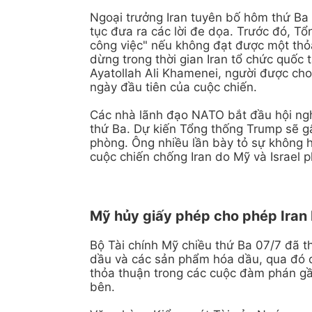
Ngoại trưởng Iran tuyên bố hôm thứ Ba
tục đưa ra các lời đe dọa. Trước đó, T
công việc" nếu không đạt được một th
dừng trong thời gian Iran tổ chức quốc 
Ayatollah Ali Khamenei, người được cho
ngày đầu tiên của cuộc chiến.
Các nhà lãnh đạo NATO bắt đầu hội nghị
thứ Ba. Dự kiến Tổng thống Trump sẽ g
phòng. Ông nhiều lần bày tỏ sự không 
cuộc chiến chống Iran do Mỹ và Israel 
Mỹ hủy giấy phép cho phép Iran
Bộ Tài chính Mỹ chiều thứ Ba 07/7 đã t
dầu và các sản phẩm hóa dầu, qua đó c
thỏa thuận trong các cuộc đàm phán gần
bên.