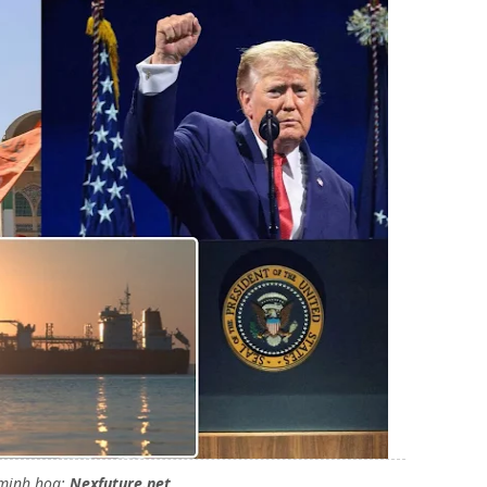
minh họa:
Nexfuture.net