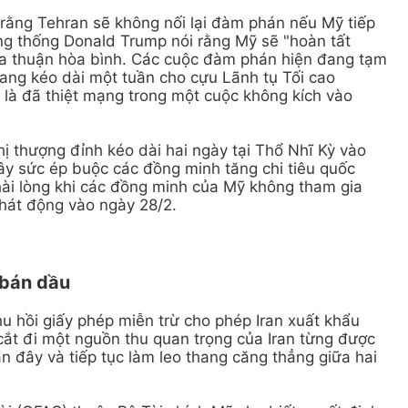
 rằng Tehran sẽ không nối lại đàm phán nếu Mỹ tiếp
ổng thống Donald Trump nói rằng Mỹ sẽ "hoàn tất
ỏa thuận hòa bình. Các cuộc đàm phán hiện đang tạm
tang kéo dài một tuần cho cựu Lãnh tụ Tối cao
 là đã thiệt mạng trong một cuộc không kích vào
 thượng đỉnh kéo dài hai ngày tại Thổ Nhĩ Kỳ vào
ây sức ép buộc các đồng minh tăng chi tiêu quốc
hài lòng khi các đồng minh của Mỹ không tham gia
phát động vào ngày 28/2.
 bán dầu
hu hồi giấy phép miễn trừ cho phép Iran xuất khẩu
ắt đi một nguồn thu quan trọng của Iran từng được
 đây và tiếp tục làm leo thang căng thẳng giữa hai