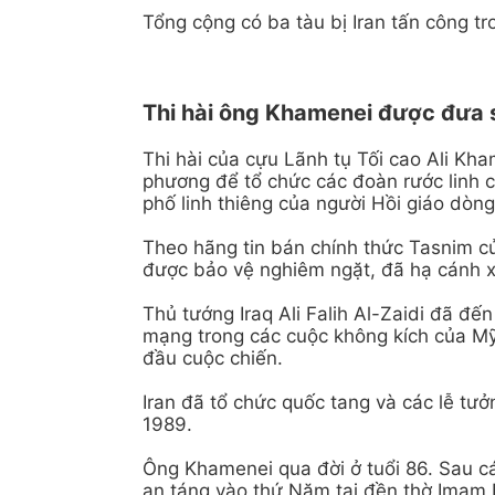
Tổng cộng có ba tàu bị Iran tấn công tr
Thi hài ông Khamenei được đưa 
Thi hài của cựu Lãnh tụ Tối cao Ali Kha
phương để tổ chức các đoàn rước linh c
phố linh thiêng của người Hồi giáo dòng S
Theo hãng tin bán chính thức Tasnim củ
được bảo vệ nghiêm ngặt, đã hạ cánh x
Thủ tướng Iraq Ali Falih Al-Zaidi đã đế
mạng trong các cuộc không kích của Mỹ
đầu cuộc chiến.
Iran đã tổ chức quốc tang và các lễ t
1989.
Ông Khamenei qua đời ở tuổi 86. Sau các 
an táng vào thứ Năm tại đền thờ Imam