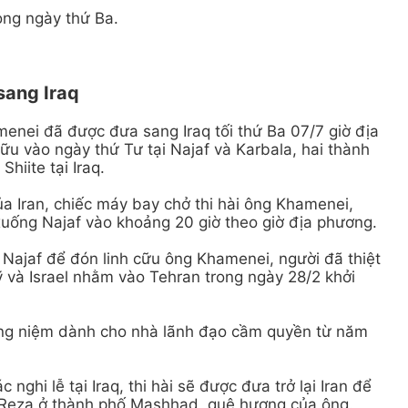
ong ngày thứ Ba.
sang Iraq
menei đã được đưa sang Iraq tối thứ Ba 07/7 giờ địa
ữu vào ngày thứ Tư tại Najaf và Karbala, hai thành
hiite tại Iraq.
a Iran, chiếc máy bay chở thi hài ông Khamenei,
uống Najaf vào khoảng 20 giờ theo giờ địa phương.
n Najaf để đón linh cữu ông Khamenei, người đã thiệt
 và Israel nhằm vào Tehran trong ngày 28/2 khởi
ưởng niệm dành cho nhà lãnh đạo cầm quyền từ năm
nghi lễ tại Iraq, thi hài sẽ được đưa trở lại Iran để
 Reza ở thành phố Mashhad, quê hương của ông.