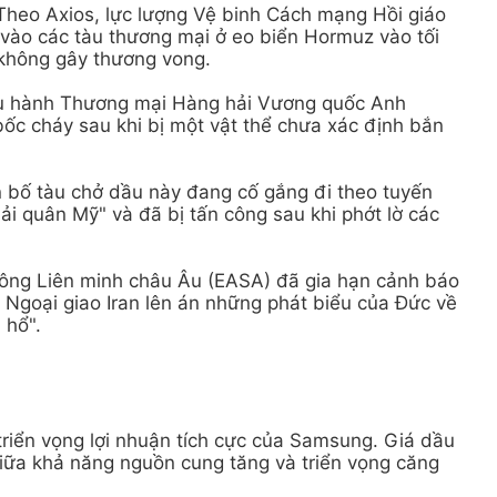
 Theo Axios, lực lượng Vệ binh Cách mạng Hồi giáo
a vào các tàu thương mại ở eo biển Hormuz vào tối
 không gây thương vong.
ều hành Thương mại Hàng hải Vương quốc Anh
ốc cháy sau khi bị một vật thể chưa xác định bắn
ên bố tàu chở dầu này đang cố gắng đi theo tuyến
ải quân Mỹ" và đã bị tấn công sau khi phớt lờ các
hông Liên minh châu Âu (EASA) đã gia hạn cảnh báo
 Ngoại giao Iran lên án những phát biểu của Đức về
 hổ".
riển vọng lợi nhuận tích cực của Samsung. Giá dầu
giữa khả năng nguồn cung tăng và triển vọng căng
.